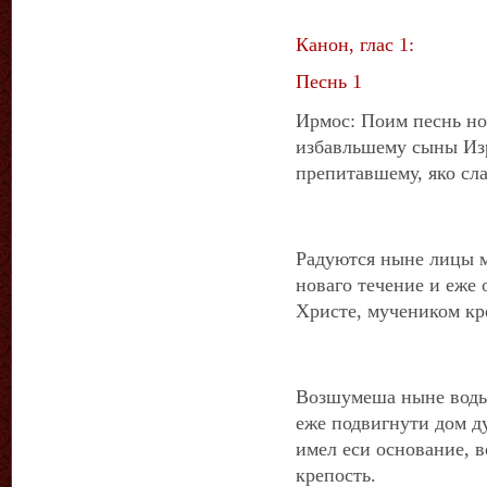
Канон, глас 1:
Песнь 1
Ирмос: Поим песнь но
избавльшему сыны Изр
препитавшему, яко сл
Радуются ныне лицы м
новаго течение и еже 
Христе, мучеником кр
Возшумеша ныне воды 
еже подвигнути дом д
имел еси основание, в
крепость.