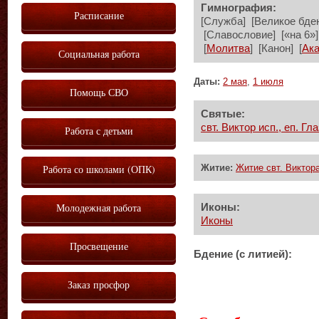
Гимнография:
Расписание
[Служба] [Великое бден
[Славословие] [«на 6»] 
[
Молитва
] [Канон] [
Ак
Социальная работа
Даты:
2 мая
,
1 июля
Помощь СВО
Святые:
свт. Виктор исп., еп. Гл
Работа с детьми
Работа со школами (ОПК)
Житие:
Житие свт. Виктора
Молодежная работа
Иконы:
Иконы
Просвещение
Бдение (с литией):
Заказ просфор