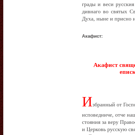
грады и веси русския
дивнаго во святых С
Духа, ныне и присно и
Акафист:
Акафист свяще
епис
И
збранный от Госп
исповедниче, отче на
стояния за веру Прав
и Церковь русскую св