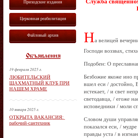
Служба священно
Приходские издания
Церковная реабилитация
Н
Файловый архив
а велицей вечерн
Господи воззвах, стихи
Объявления
Подобен: О преславнаг
19 февраля 2025 г.
ЛЮБИТЕЛЬСКИЙ
Безбожие якоже ино пр
ШАХМАТНЫЙ КЛУБ ПРИ
вшел еси / достойно, 
НАШЕМ ХРАМЕ
истекает, / и свет не
светодавца, / егоже н
исповедники / моли с
10 января 2025 г.
ОТКРЫТА ВАКАНСИЯ:
Словом души управляя
рабочий-сантехник
показался еси, / мудр
правды уста / в изгна