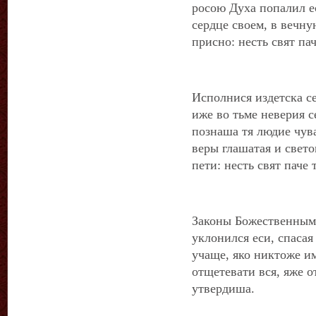
росою Духа попалил ес
сердце своем, в веч
присно: несть свят пач
Исполнися издетска се
иже во тьме неверия 
познаша тя людие чув
веры глашатая и свет
пети: несть свят паче 
Законы Божественным
уклонился еси, спасая
учаще, яко никтоже и
отщетевати вся, яже 
утвердиша.