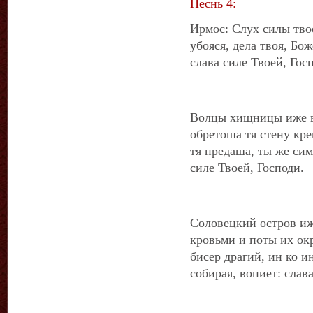
Песнь 4:
Ирмос: Слух силы тво
убояся, дела твоя, Бо
слава силе Твоей, Гос
Волцы хищницы иже в
обретоша тя стену кре
тя предаша, ты же сим
силе Твоей, Господи.
Соловецкий остров и
кровьми и поты их ок
бисер драгий, ин ко и
собирая, вопиет: слав