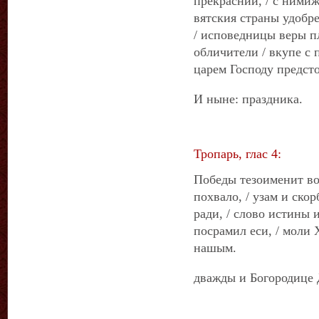
прекраснии, / с ними
вятския страны удобр
/ исповедницы веры п
обличители / вкупе с
царем Господу предсто
И ныне: праздника.
Тропарь, глас 4:
Победы тезоименит во
похвало, / узам и ско
ради, / слово истины 
посрамил еси, / моли 
нашым.
дважды и Богородице