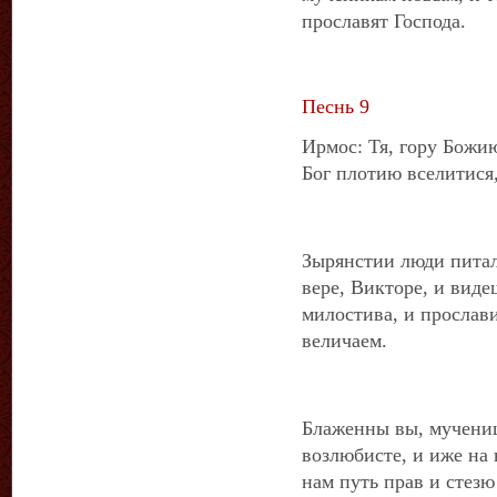
прославят Господа.
Песнь 9
Ирмос: Тя, гору Божи
Бог плотию вселитися
Зырянстии люди питал
вере, Викторе, и виде
милостива, и прослав
величаем.
Блаженны вы, мучениц
возлюбисте, и иже на 
нам путь прав и стез