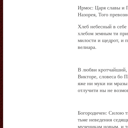
Ирмос: Царя славы и 
Назорея, Того превозн
Хлеб небесный в себе
хлебом земным ти при
милости и щедрот, и п
велиара.
В любви кротчайший, 
Викторе, словеса бо 
яже ни муки ни мразы
отлучити ны не возмо
Богородичен: Силою т
тьме неведения седящи
мученикам новым, и те