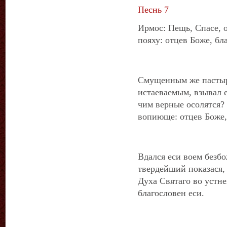
Песнь 7
Ирмос: Пещь, Спасе, 
пояху: отцев Боже, бл
Смущенным же пастыр
истаеваемым, взывал е
чим верные осолятся?
вопиюще: отцев Боже,
Вдался еси воем безб
твердейший показася, 
Духа Святаго во устн
благословен еси.