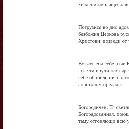
хваления молящеся: в
Погрузися во дно адо
безбожия Церковь рус
Христови: возведи от
Возжег еси себе отче 
юже ти вручи пастыре
себе обновления онаго
апостолом предаде.
Богородичен: Тя светл
Богорадованная, поющ
тьму отгоняющи всю у