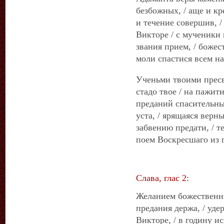
безбожных, / аще и к
и течение совершив, /
Викторе / с мученики 
звания прием, / божес
моли спастися всем на
Ученьми твоими пресв
стадо твое / на пажити
преданий спасительных
уста, / ярящаяся верн
забвению предати, / 
поем Воскресшаго из 
Слава, глас 2:
Желанием божественны
предания держа, / уд
Викторе, / в годину и