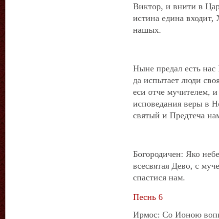
Виктор, и внити в Ца
истина едина входит, 
нашых.
Ныне предал есть нас 
да испытает люди своя
еси отче мучителем, и
исповедания веры в Н
святый и Предтеча на
Богородичен: Яко неб
всесвятая Дево, с му
спастися нам.
Песнь 6
Ирмос: Со Ионою вопи