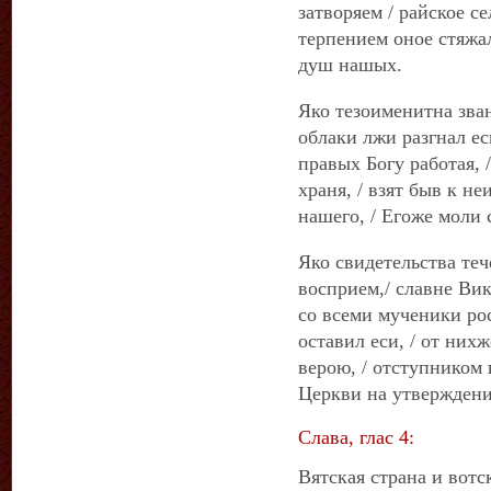
затворяем / райское се
терпением оное стяжал
душ нашых.
Яко тезоименитна зван
облаки лжи разгнал еси
правых Богу работая, 
храня, / взят быв к не
нашего, / Егоже моли
Яко свидетельства теч
восприем,/ славне Вик
со всеми мученики ро
оставил еси, / от ни
верою, / отступником 
Церкви на утверждени
Слава, глас 4:
Вятская страна и вотск