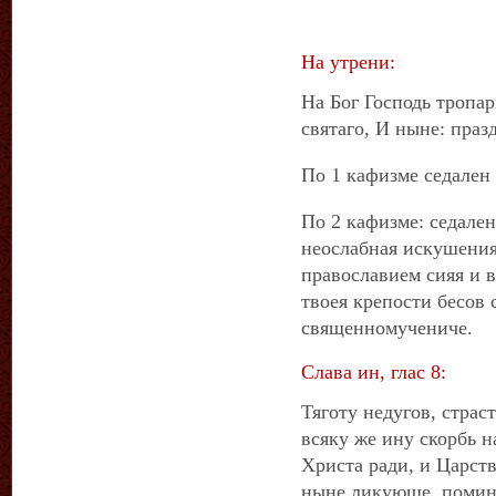
На утрени:
На Бог Господь тропар
святаго, И ныне: праз
По 1 кафизме седален 
По 2 кафизме: седален
неослабная искушения
православием сияя и 
твоея крепости бесов 
священномучениче.
Слава ин, глас 8:
Тяготу недугов, страс
всяку же ину скорбь 
Христа ради, и Царств
ныне ликующе, помин