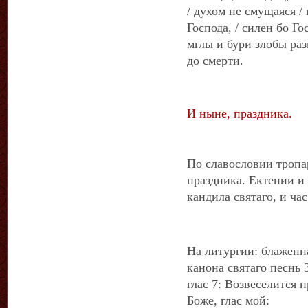
/ духом не смущаяся /
Господа, / силен бо Г
мглы и бури злобы ра
до смерти.
И ныне, праздника.
По славословии тропар
праздника. Ектении и 
кандила святаго, и час
На литургии: блаженна
канона святаго песнь 
глас 7: Возвеселится 
Боже, глас мой: