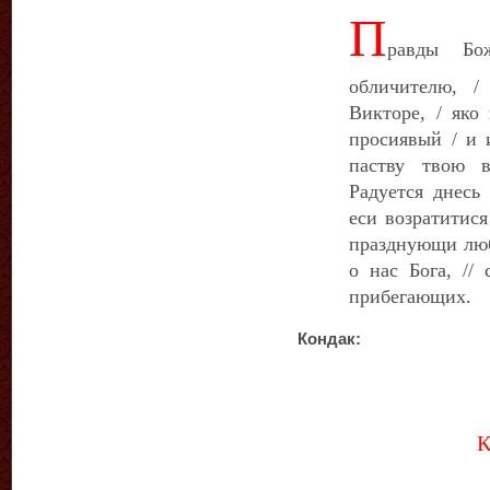
П
равды Бо
обличителю, /
Викторе, / яко
просиявый / и 
паству твою в
Радуется днесь
еси возратитис
празднующи люб
о нас Бога, //
прибегающих.
Кондак:
К