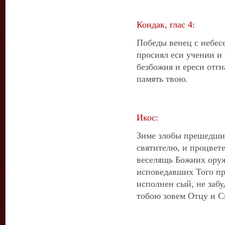
Кондак, глас 4:
Победы венец с небес
просиял еси учении и 
безбожия и ереси отг
память твою.
Икос:
Зиме злобы прешедши,
святителю, и процвет
веселящь Божиих оруж
исповедавших Того пр
исполнен сый, не забу
тобою зовем Отцу и С