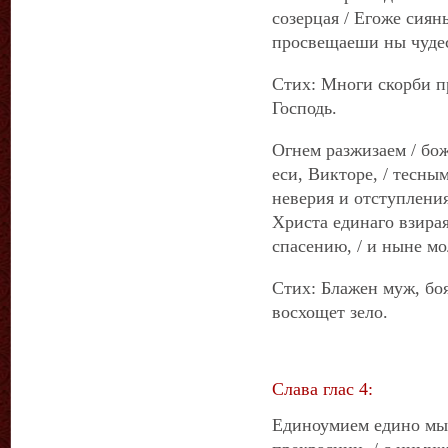
созерцая / Егоже сиян
просвещаеши ны чуде
Стих: Многи скорби пр
Господь.
Огнем разжизаем / бож
еси, Викторе, / тесны
неверия и отступления
Христа единаго взирая
спасению, / и ныне мо
Стих: Блажен муж, боя
восхощет зело.
Слава глас 4:
Единоумием едино мыс