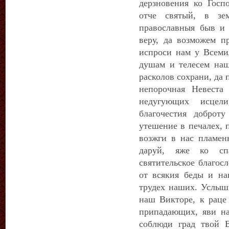
дерзновения ко Госп
отче святый, в з
православныя быв и
веру, да возможем пр
испроси нам у Всемил
душам и телесем наш
расколов сохрани, да 
непорочная Невеста
недугующих исцел
благочестия доброт
утешение в печалех, 
возжги в нас пламен
даруй, яже ко сп
святительское благос
от всякия беды и на
трудех наших. Услыш
наш Викторе, к рац
припадающих, яви на
соблюди град твой В