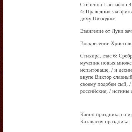
Степенна 1 антифон 4 
4: Праведник яко фин
дому Господни:
Евангелие от Луки зач
Воскресение Христово
Стихира, глас 6: Сребр
мученик новых множес
испытоваше, / и десни
вкупе Виктор славный
своему подобен сый, /
российския, / истины 
Канон праздника со ир
Катавасия праздника.