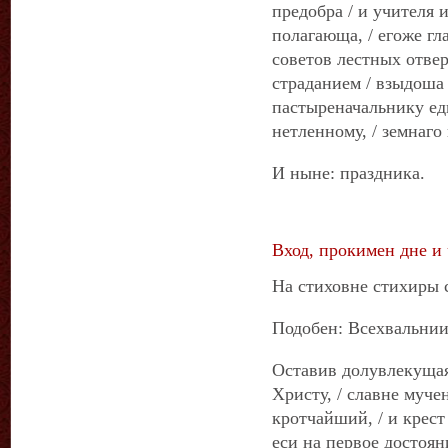
предобра / и учителя
полагающа, / егоже гл
советов лестных отвер
страданием / взыдоша
пастыреначальнику еди
нетленному, / земнаг
И ныне: праздника.
Вход, прокимен дне и 
На стиховне стихиры с
Подобен: Всехвальни
Оставив долувлекущая
Христу, / славне муче
кротчайший, / и крест
еси на первое достоян