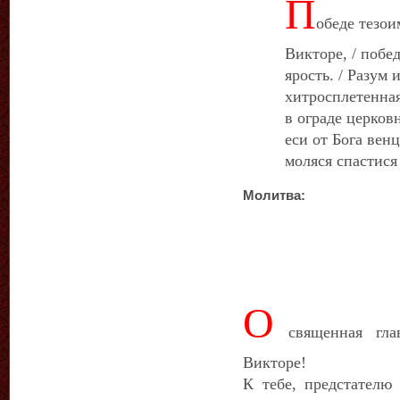
П
обеде тезои
Викторе, / побе
ярость. / Разум
хитросплетенная
в ограде церков
еси от Бога вен
моляся спастис
Молитва:
О
священная гла
Викторе!
К тебе, предстателю