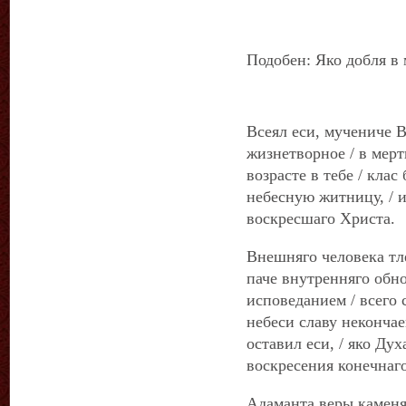
Подобен: Яко добля в
Всеял еси, мучениче В
жизнетворное / в мерт
возрасте в тебе / клас
небесную житницу, / и
воскресшаго Христа.
Внешняго человека тле
паче внутренняго обно
исповеданием / всего с
небеси славу некончае
оставил еси, / яко Ду
воскресения конечнаг
Адаманта веры каменя