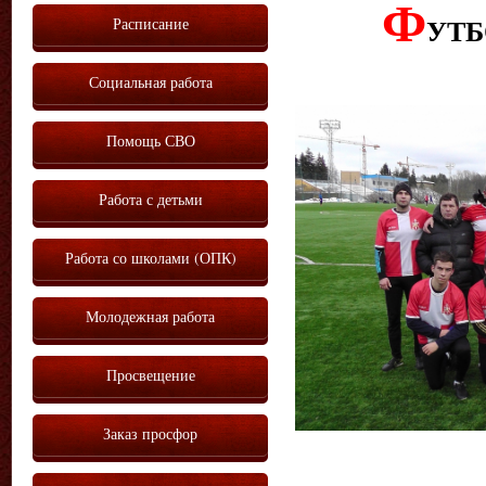
Ф
Расписание
УТБ
Социальная работа
Помощь СВО
Работа с детьми
Работа со школами (ОПК)
Молодежная работа
Просвещение
Заказ просфор