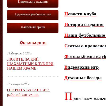
Приходские издания
Н
овости клуба
Церковная реабилитация
И
стория создания
Файловый архив
Н
аши ф
утбольные
Объявления
С
татьи о правосла
19 февраля 2025 г.
Ф
от
оальбомы клу
ЛЮБИТЕЛЬСКИЙ
ШАХМАТНЫЙ КЛУБ ПРИ
В
идеоархив игр
НАШЕМ ХРАМЕ
Д
уховные беседы
10 января 2025 г.
ОТКРЫТА ВАКАНСИЯ:
П
рабочий-сантехник
риглашаем
мальч