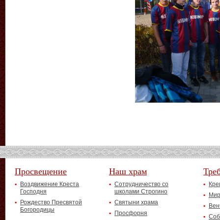
Просвещение
Наш храм
Тре
Воздвижение Креста
Сотрудничество со
Кре
Господня
школами Строгино
Мир
Рождество Пресвятой
Святыни храма
Вен
Богородицы
Просфорня
Соб