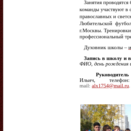
Занятия проводятся б
команды участвуют в 
православных и светс
Любительской футбол
г.Москвы.
Тренировки 
профессиональный тр
Духовник школы –
и
Запись в школу и в
ФИО, день рождения 
Руководитель
Ильич,
телеф
mail:
alx1754@mail.ru
.