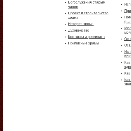
Богослужения старым
Исп
чином
При
Проект и строительство
Пом
храма
(па
История храма
Мол
Духовенство
мол
Контакты и реквизиты
Осв
Приписные храмы
Осв
Исп
при
Как
здр
Как
Как
зна