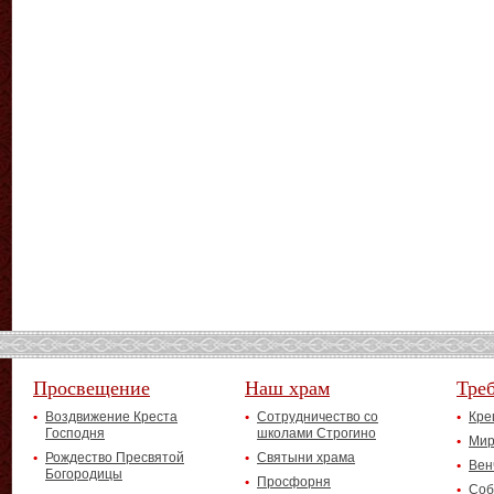
Просвещение
Наш храм
Тре
Воздвижение Креста
Сотрудничество со
Кре
Господня
школами Строгино
Мир
Рождество Пресвятой
Святыни храма
Вен
Богородицы
Просфорня
Соб