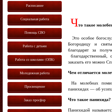
Расписание
Ч
Социальная работа
то такое молебе
Помощь СВО
Это особое богослуж
Богородицу и свят
Работа с детьми
благодарят за полу
благодарственный, 
Работа со школами (ОПК)
заказать его можно С
Чем отличается моле
Молодежная работа
На молебнах поми
Просвещение
панихидах — об усоп
Что такое панихида?
Заказ просфор
Панихидой называетс