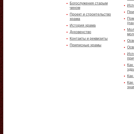
Богослужения старым
Исп
чином
При
Проект и строительство
Пом
храма
(па
История храма
Мол
Духовенство
мол
Контакты и реквизиты
Осв
Приписные храмы
Осв
Исп
при
Как
здр
Как
Как
зна