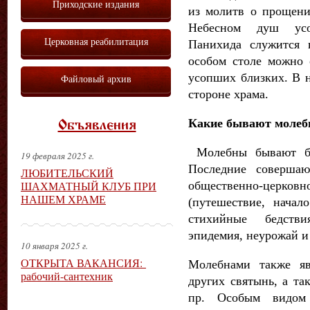
Приходские издания
из молитв о прощени
Небесном душ усо
Церковная реабилитация
Панихида служится 
особом столе можно 
усопших близких. В н
Файловый архив
стороне храма.
Какие бывают моле
Объявления
Молебны бывают бла
19 февраля 2025 г.
Последние соверша
ЛЮБИТЕЛЬСКИЙ
общественно-цер
ШАХМАТНЫЙ КЛУБ ПРИ
НАШЕМ ХРАМЕ
(путешествие, начал
стихийные бедстви
эпидемия, неурожай и 
10 января 2025 г.
ОТКРЫТА ВАКАНСИЯ:
Молебнами также я
рабочий-сантехник
других святынь, а та
пр. Особым видом 