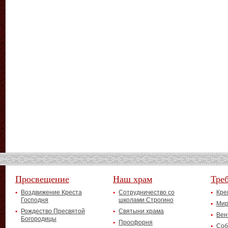
Просвещение
Наш храм
Тре
Воздвижение Креста
Сотрудничество со
Кре
Господня
школами Строгино
Мир
Рождество Пресвятой
Святыни храма
Вен
Богородицы
Просфорня
Соб