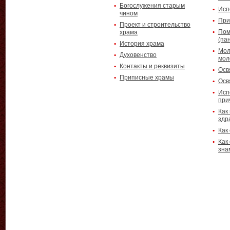
Богослужения старым
Исп
чином
При
Проект и строительство
Пом
храма
(па
История храма
Мол
Духовенство
мол
Контакты и реквизиты
Осв
Приписные храмы
Осв
Исп
при
Как
здр
Как
Как
зна