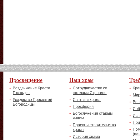
Просвещение
Наш храм
Тре
Воздвижение Креста
Сотрудничество со
Кре
Господня
школами Строгино
Мир
Рождество Пресвятой
Святыни храма
Вен
Богородицы
Просфорня
Соб
Богослужения старым
Исп
чином
При
Проект и строительство
Пом
храма
(па
История храма