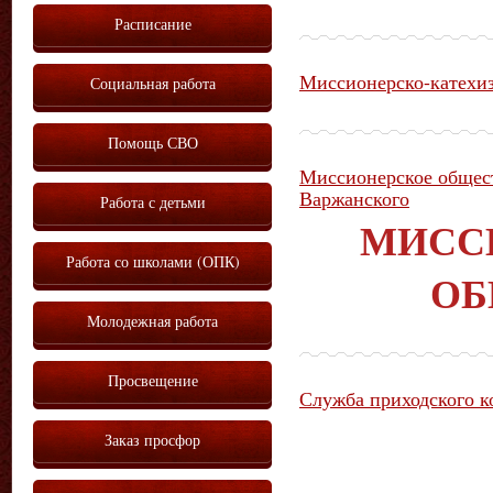
Расписание
Миссионерско-катехиз
Социальная работа
Помощь СВО
Миссионерское общест
Варжанского
Работа с детьми
МИСС
Работа со школами (ОПК)
ОБ
Молодежная работа
Просвещение
Служба приходского к
Заказ просфор