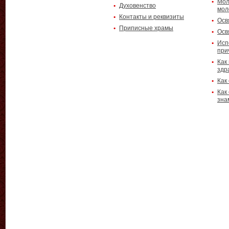
Мол
Духовенство
мол
Контакты и реквизиты
Осв
Приписные храмы
Осв
Исп
при
Как
здр
Как
Как
зна