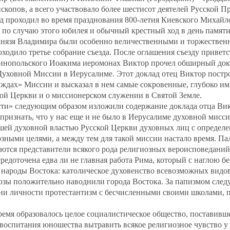
скопов, а всего участвовало более шестисот деятелей Русской 
д проходил во время празднования 800‐летия Киевского Михайл
 по случаю этого юбилея и обычный крестный ход в день памяти
князя Владимира были особенно величественными и торжествен
ходило третье собрание съезда. После оглашения съезду привет
инопольского Иоакима иеромонах Виктор прочел обширный док
Духовной Миссии в Иерусалиме. Этот доклад отец Виктор постр
уждах» Миссии и высказал в нем самые сокровенные, глубоко и
ой Церкви и о миссионерском служении в Святой Земле.
ти» следующим образом изложили содержание доклада отца В
ризнать, что у нас еще и не было в Иерусалиме духовной мисси
шей духовной властью Русской Церкви духовных лиц с определ
ными целями, а между тем для такой миссии настало время. Па
каются представители всякого рода религиозных вероисповеданий
осредоточена едва ли не главная работа Рима, который с наглою б
 народы Востока: католическое духовенство всевозможных видо
оюзы положительно наводнили города Востока. За папизмом сле
ни личности протестантизм с бесчисленными своими школами, 
ремя образовалось целое социалистическое общество, поставивше
воспитания юношества вытравить всякое религиозное чувство у