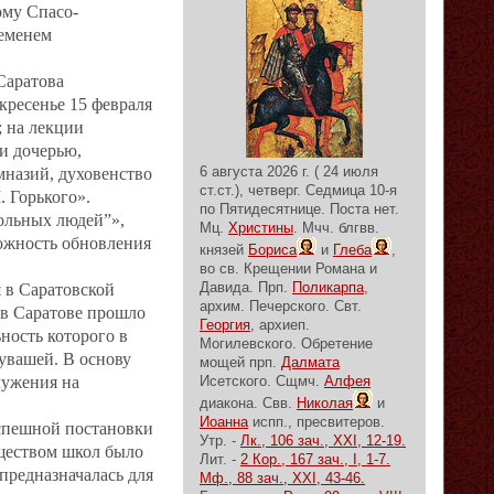
ому Спасо‐
еменем
Саратова
кресенье 15 февраля
; на лекции
и дочерью,
6 августа 2026 г. ( 24 июля
мназий, духовенство
ст.ст.), четверг.
Седмица 10-я
 Горького».
по Пятидесятнице.
Поста нет.
вольных людей”»,
Мц.
Христины
. Мчч. блгвв.
можность обновления
князей
Бориса
и
Глеба
,
во св. Крещении Романа и
Давида. Прп.
Поликарпа
,
 в Саратовской
архим. Печерского. Свт.
 в Саратове прошло
Георгия
, архиеп.
ность которого в
Могилевского. Обретение
увашей. В основу
мощей прп.
Далмата
лужения на
Исетского. Сщмч.
Алфея
диакона. Свв.
Николая
и
Иоанна
испп., пресвитеров.
успешной постановки
Утр. -
Лк., 106 зач., XXI, 12-19.
ществом школ было
Лит. -
2 Кор., 167 зач., I, 1-7.
предназначалась для
Мф., 88 зач., XXI, 43-46.