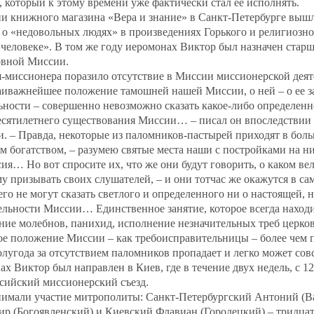
 который к этому времени уже фактически стал ее исполнять.
ии книжного магазина «Вера и знание» в Санкт‐Петербурге выш
 о «недовольных людях» в произведениях Горького и религиозн
 человеке». В том же году иеромонах Виктор был назначен ста
овной Миссии.
я‐миссионера поразило отсутствие в Миссии миссионерской дея
аиважнейшее положение тамошней нашей Миссии, о ней – о ее за
ности – совершенно невозможно сказать какое‐либо определенно
есятилетнего существования Миссии… – писал он впоследствии 
. – Правда, некоторые из паломников‐пастырей приходят в боль
богатством, – разумею святые места наши с постройками на ни
я… Но вот спросите их, что же они будут говорить, о каком в
му призывать своих слушателей, – и они тотчас же окажутся в с
го не могут сказать светлого и определенного ни о настоящей,
ельности Миссии… Единственное занятие, которое всегда наход
ние молебнов, панихид, исполнение незначительных треб церко
е положение Миссии – как требоисправительницы – более чем п
олугода за отсутствием паломников пропадает и легко может со
х Виктор был направлен в Киев, где в течение двух недель, с 12
сийский миссионерский съезд.
инимали участие митрополиты: Санкт‐Петербургский Антоний (В
р (Богоявленский) и Киевский Флавиан (Городецкий) – тридцат