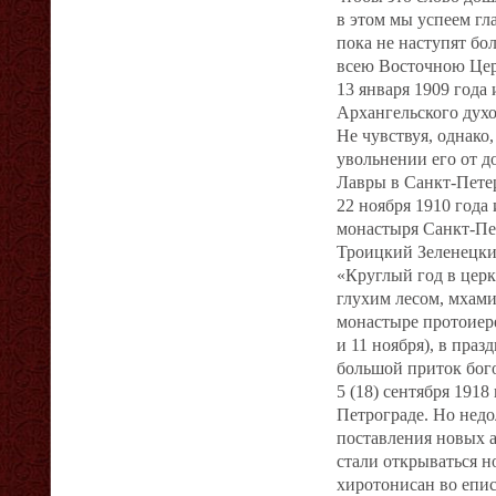
в этом мы успеем гл
пока не наступят б
всею Восточною Це
13 января 1909 год
Архангельского духо
Не чувствуя, однако
увольнении его от 
Лавры в Санкт‐Петер
22 ноября 1910 года
монастыря Санкт‐Пет
Троицкий Зеленецкий
«Круглый год в цер
глухим лесом, мхами
монастыре протоиере
и 11 ноября), в пр
большой приток бог
5 (18) сентября 191
Петрограде. Но недо
поставления новых 
стали открываться н
хиротонисан во епис