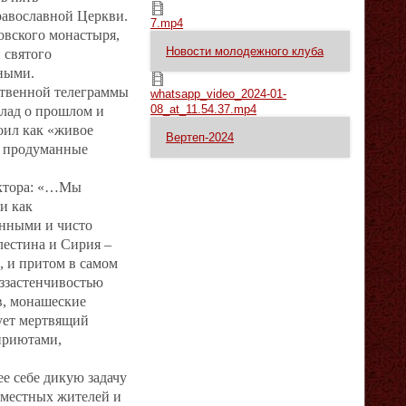
7.mp4
Православной Церкви.
7.mp4
овского монастыря,
Новости молодежного клуба
 святого
ными.
whatsapp_video_2024-01-08_at_11.54.37.mp4
ственной телеграммы
whatsapp_video_2024-01-
08_at_11.54.37.mp4
лад о прошлом и
оил как «живое
Вертеп-2024
м продуманные
иктора: «…Мы
и как
енными и чисто
лестина и Сирия –
, и притом в самом
еззастенчивостью
в, монашеские
дует мертвящий
приютами,
е себе дикую задачу
 местных жителей и