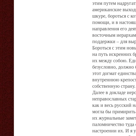
этим путем надругат
американские выходц
шкуре, бороться с к
помощи, и в настоящ
направления его дея
восточным иерархам,
поддержки – для вы
Бороться с этим нов
на путь искренних 
их между собою. Ед
безусловно, должно 
этот догмат единств
внутреннюю крепость
собственную страну.
Далее в докладе ие
неправославных стар
как и весь русский 
могла бы примирить 
их журнальные замет
паломничество туда
настроении их. И я 