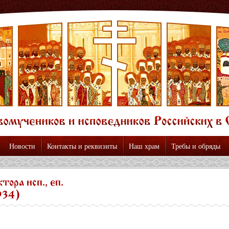
Новости
Контакты и реквизиты
Наш храм
Требы и обряды
ора исп., еп.
934)