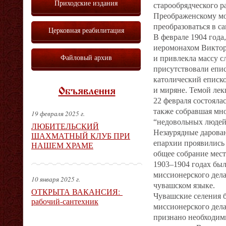
Приходские издания
старообрядческого р
Преображенскому мо
преобразоваться в с
Церковная реабилитация
В феврале 1904 года
иеромонахом Викторо
Файловый архив
и привлекла массу с
присутствовали епис
католический еписко
и миряне. Темой лек
Объявления
22 февраля состояла
также собравшая мно
19 февраля 2025 г.
“недовольных людей”
ЛЮБИТЕЛЬСКИЙ
Незаурядные дарова
ШАХМАТНЫЙ КЛУБ ПРИ
епархии проявились 
НАШЕМ ХРАМЕ
общее собрание мест
1903–1904 годах был
миссионерского дел
10 января 2025 г.
чувашском языке.
ОТКРЫТА ВАКАНСИЯ:
Чувашские селения 
рабочий-сантехник
миссионерского дел
признано необходимы