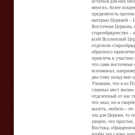
остаться для них бе
многих, более искре
предвзятость против
матерью Церквей – Ц
Восточная Церковь, 
старообрядчество – 
всей Вселенской Цер
отделили старообряд
обратного привлече
привлечь к участию 
что сами восточные 
вспоминал, наприме
два тому назад мне 
Узнавши, что я из П
главных мест жизни 
отделенный от нас т
что знал, но и скорб
жалеть, любить – по
зла для Церкви, то 
уверен, что простое
Востока, обращенное
чтобы это слово дош