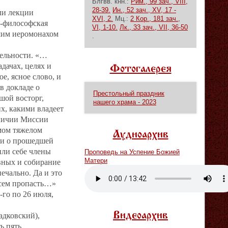
Блгвв. кнн.:
Рим., 99 зач., VIII,
28-39.
Ин., 52 зач., XV, 17 -
ли лекции
XVI, 2.
Мц.:
2 Кор., 181 зач.,
о‐философская
VI, 1-10.
Лк., 33 зач., VII, 36-50
ршим иеромонахом
.
тельности. «…
дачах, целях и
Фотогалерея
е, ясное слово, и
в докладе о
Престольный праздник
шой восторг,
нашего храма - 2023
х, какими владеет
еличии Миссии
амом тяжелом
Аудиоархив
 ни о прошедшей
или себе члены
Проповедь на Успение Божией
Матери
вных и собирание
ечально. Да и это
Vm
P
всем пропасть…»
‐го по 26 июля,
Видеоархив
адковский),
ь пять