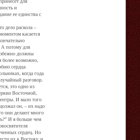
принесет для
нность и
ание ее единства с
то дело раскола –
 моментом касается
кончательно
 А потому для
избежно должны
м более возможно,
рбию сердца
льниках, когда года
случайный разговор.
ся, это одно из
еркви Восточной,
ентры. И мало того
одолжал он, – их надо
то они делают много
ть?” И я больше чем
ервосвятителя
оченных сердец. Но
сти их к Востоку, и