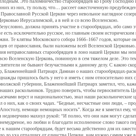
сплодным. Это паломничество старообрядцев ко Гробу Господню 
нних из них, ту пользу, что… рассеет ожесточенную предубежде
 Православной Русской Церкви через невольное наглядное созерц
ерковью Иерусалимской, а в ней и со всею Вселенскою.
безусловно, должна принять участие в старообрядцах, ибо само э
не есть исключительно русское, но главным своим историческим
кви. Те клятвы Московского собора 1666–1667 годов, которые о
цев от православия, были наложены всей Вселенской Церковью.
ния неправославных старообрядцев в лоно нашей Церкви мы не
всю Вселенскую Церковь, повинную в сем тяжелом деле. Это те
святители не бывают безучастными к данному делу. С какою ско
р, Блаженнейший Патриарх Дамиан о наших старообрядцах‐раско
однажды пришлось быть у него и иметь с ним относительно них 
оволжской губернии, Блаженнейший Патриарх заметил, что, кажет
наших раскольников. Трудно поверить, чтобы первосвятитель Ц
ысячами верст и национальностью, знал наши раскольнические ц
ел о них, как о своих чадах. “Бедные, несчастные они люди, – пр
 Апостолу, немощи немощных носить”. Когда же я заметил ему, ч
он недоверчиво махнул рукой: “И полно, что они нам могут сдела
, немудреное, но любви и благодати исполненное слово такого п
 к нашим старообрядцам, будет весьма действенно для их ожест
ло до уха отпадших от единства Церкви, нам нужно самим уже ве