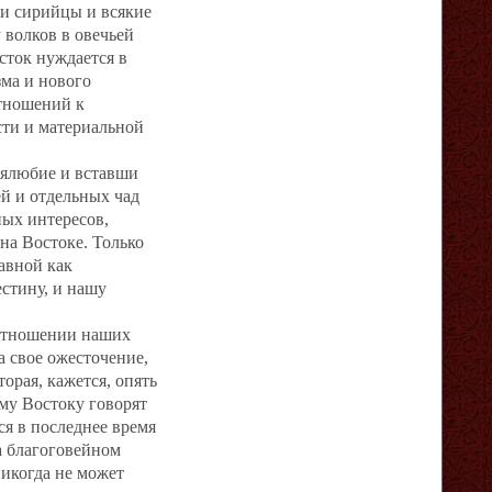
 и сирийцы и всякие
 волков в овечьей
сток нуждается в
зма и нового
отношений к
сти и материальной
бялюбие и вставши
й и отдельных чад
ых интересов,
на Востоке. Только
авной как
стину, и нашу
 отношении наших
а свое ожесточение,
орая, кажется, опять
ому Востоку говорят
я в последнее время
а благоговейном
никогда не может