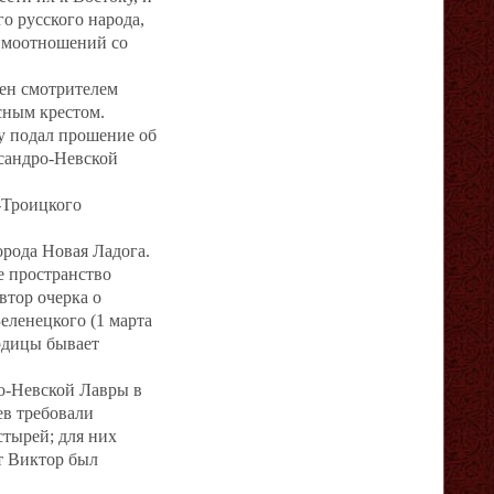
о русского народа,
аимоотношений со
ен смотрителем
сным крестом.
ду подал прошение об
ксандро‐Невской
‐Троицкого
орода Новая Ладога.
е пространство
втор очерка о
еленецкого (1 марта
одицы бывает
ро‐Невской Лавры в
ев требовали
тырей; для них
ит Виктор был