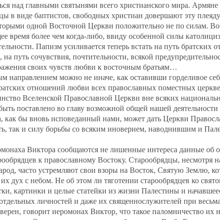
ься над главными святынями всего христианского мира. Армяне
ы в виде баптистов, свободных христиан довершают эту плеяду
оторыми одной Восточной Церкви положительно не по силам. Во
ее время более чем когда‐либо, ввиду особенной силы католици
тельности. Папизм усиливается теперь встать на путь братских 
 на путь сочувствия, почтительности, всякой предупредительно
ражения своих чувств любви к восточным братьям…
ым направлением можно не иначе, как оставивши горделивое се
братских отношений любви всех православных поместных церкве
инство Вселенской Православной Церкви вне всяких национальн
быть поставлено во главу возможной общей нашей деятельности 
а, как бы вновь исповеданный нами, может дать Церкви Правосл
, так и силу борьбы со всяким иноверием, наводнившим и Пале
ромонаха Виктора сообщаются не лишенные интереса данные об
ообрядцев к православному Востоку. Старообрядцы, несмотря н
народ, часто устремляют свои взоры на Восток, Святую Землю, кот
их дух с небом. Не об этом ли тяготении старообрядцев ко свят
ки, картинки и целые статейки из жизни Палестины и начавшеес
 отдельных личностей и даже их священнослужителей при весьм
уверен, говорит иеромонах Виктор, что такое паломничество их 