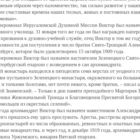
авным образом через паломничество, так сильно развитое у нашег
олее счастливые времена наших тесных, живых и постоянных вз
рковью».
а иеромонах Иерусалимской Духовной Миссии Виктор был назнач
вного училища. 31 января того же года он был награжден напер
, призвания к духовно‐учебной службе, отец Виктор в том же го
должности для поступления в число братии Свято‐Троицкой Але
бурге, которое было удовлетворено 15 октября 1909 года.
 иеромонах Виктор был назначен настоятелем Зеленецкого Свято
ербургской епархии с возведением в сан архимандрита.
 монастырь находился в пятидесяти семи верстах от уездного г
кви пустынного Зеленецкого монастыря, окруженного на большо
 и топкими болотами, нет почти никого, кроме братии, – писал а
й Знаменский. – Только в дни памяти преподобного Мартирия З
аздники Живоначальной Троицы и Благовещения Пресвятой Богор
омольцев из окрестных селений».
8 года архимандрит Виктор был назначен наместником Александ
лго пришлось ему здесь прослужить. Аресты, расстрелы архиере
архипастырей из числа образованных, ревностных и опытных пас
овые викариатства, и через год, в декабре 1919 года, архимандр
копа Уржумского, викария Вятской епархии.