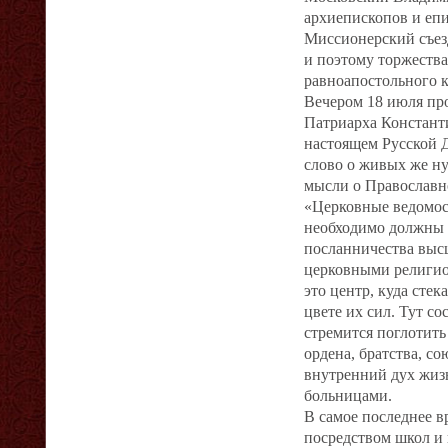
архиепископов и епи
Миссионерский съез
и поэтому торжества
равноапостольного 
Вечером 18 июля про
Патриарха Констант
настоящем Русской 
слово о живых же н
мысли о Православн
«Церковные ведомос
необходимо должны п
посланничества выс
церковными религиоз
это центр, куда сте
цвете их сил. Тут с
стремится поглотить
ордена, братства, с
внутренний дух жиз
больницами.
В самое последнее в
посредством школ и 