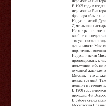
иеромонаха Виктора,
В 1905 году в издан
иеромонаха Виктора
брошюра «Заметка о
Иерусалимской Дух
Деятельного пастыр
Несмотря на такое н
вообще жизнедеятель
это уже после пятид
деятельности Миссии
пораженные внешним 
Иерусалимская Мисси
проповедовать, к че
положении, ибо ниче
духовной жизнедеят
Миссии, – это служе
пожертвований. Тако
поделие в течение п
В 1908 году иеромона
проходил 4‐й Всерос
В работе съезда пр
Московский Владими