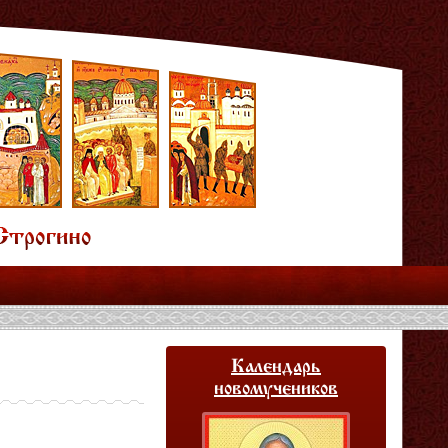
Календарь
новомучеников