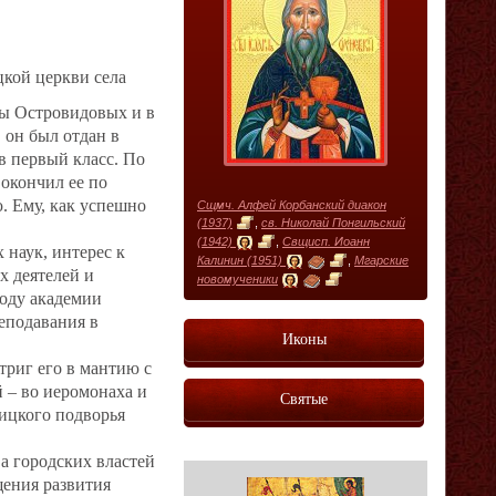
цкой церкви села
ны Островидовых и в
 он был отдан в
в первый класс. По
окончил ее по
. Ему, как успешно
Сщмч. Алфей Корбанский диакон
(1937)
,
св. Николай Понгильский
(1942)
,
Свщисп. Иоанн
 наук, интерес к
Калинин (1951)
,
Мгарские
х деятелей и
новомученики
году академии
еподавания в
Иконы
риг его в мантию с
 – во иеромонаха и
Святые
оицкого подворья
а городских властей
щения развития