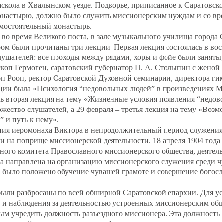
аскола в Хвалынском уезде. Подворье, приписанное к Саратовск
настырю, должно было служить миссионерским нуждам и со вр
амостоятельный монастырь.
, во время Великого поста, в зале музыкального училища города 
м были прочитаны три лекции. Первая лекция состоялась в вос
лушателей: все проходы между рядами, хоры и фойе были заняты
коп Гермоген, саратовский губернатор П. А. Столыпин с женой 
п Рооп, ректор Саратовской Духовной семинарии, директора ги
ции была «Психология “недовольных людей” в произведениях М.
сь вторая лекция на тему «Жизненные условия появления “недо
жество слушателей, а 29 февраля – третья лекция на тему «Воз
 и путь к нему».
ния иеромонаха Виктора в непродолжительный период служения
и на поприще миссионерской деятельности. 18 апреля 1904 года
ного комитета Православного миссионерского общества, деятель
а направлена на организацию миссионерского служения среди ч
а было положено обучение чувашей грамоте и совершение богос
были разбросаны по всей обширной Саратовской епархии. Для 
а и наблюдения за деятельностью устроенных миссионерским об
м учредить должность разъездного миссионера. Эта должность 