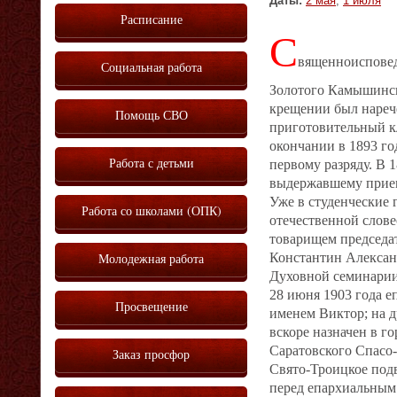
Даты:
2 мая
,
1 июля
Расписание
С
вященноисповед
Социальная работа
Золотого Камышинск
крещении был нарече
Помощь СВО
приготовительный к
окончании в 1893 г
Работа с детьми
первому разряду. В 
выдержавшему прием
Уже в студенческие 
Работа со школами (ОПК)
отечественной слове
товарищем председат
Молодежная работа
Константин Александ
Духовной семинарии
28 июня 1903 года 
Просвещение
именем Виктор; на д
вскоре назначен в г
Саратовского Спасо
Заказ просфор
Свято‐Троицкое подв
перед епархиальным