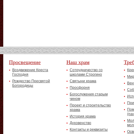
Просвещение
Наш храм
Тре
Воздвижение Креста
Сотрудничество со
Кре
Господня
школами Строгино
Мир
Рождество Пресвятой
Святыни храма
Вен
Богородицы
Просфорня
Соб
Богослужения старым
Исп
чином
При
Проект и строительство
Пом
храма
(па
История храма
Мол
Духовенство
мол
Контакты и реквизиты
Осв