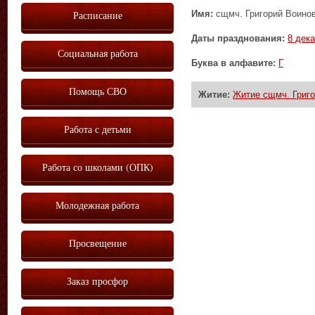
Имя:
сщмч. Григорий Воино
Расписание
Даты празднования:
8 дек
Социальная работа
Буква в алфавите:
Г
Помощь СВО
Житие:
Житие сщмч. Григ
Работа с детьми
Работа со школами (ОПК)
Молодежная работа
Просвещение
Заказ просфор