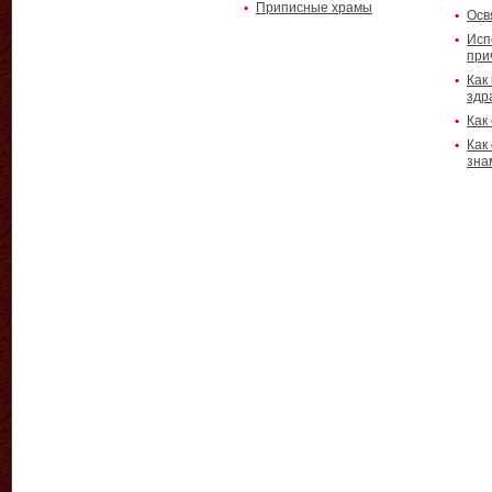
Приписные храмы
Осв
Исп
при
Как
здр
Как
Как
зна