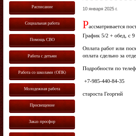
Расписание
10 января 2025 г.
Р
Социальная работа
ассматривается пос
График 5/2 + обед, с 
Помощь СВО
Оплата работ или пос
оплата сдельно за отд
Работа с детьми
Подробности по теле
Работа со школами (ОПК)
+7-985-440-84-35
Молодежная работа
староста Георгий
Просвещение
Заказ просфор