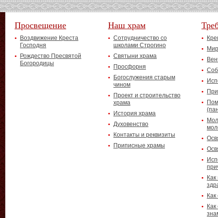
Просвещение
Наш храм
Тре
Воздвижение Креста
Сотрудничество со
Кре
Господня
школами Строгино
Мир
Рождество Пресвятой
Святыни храма
Вен
Богородицы
Просфорня
Соб
Богослужения старым
Исп
чином
При
Проект и строительство
Пом
храма
(па
История храма
Мол
Духовенство
мол
Контакты и реквизиты
Осв
Приписные храмы
Осв
Исп
при
Как
здр
Как
Как
зна