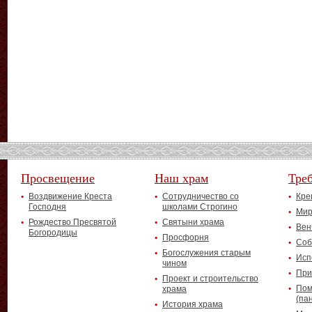
Просвещение
Наш храм
Тре
Воздвижение Креста
Сотрудничество со
Кре
Господня
школами Строгино
Мир
Рождество Пресвятой
Святыни храма
Вен
Богородицы
Просфорня
Соб
Богослужения старым
Исп
чином
При
Проект и строительство
Пом
храма
(па
История храма