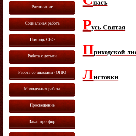
па
съ
Расписание
Р
Социальная работа
усь Святая
Помощь СВО
П
риходской ли
Работа с детьми
Л
Работа со школами (ОПК)
истовки
Молодежная работа
Просвещение
Заказ просфор