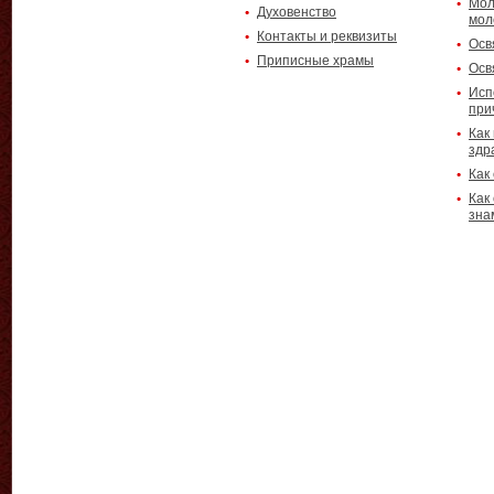
Мол
Духовенство
мол
Контакты и реквизиты
Осв
Приписные храмы
Осв
Исп
при
Как
здр
Как
Как
зна