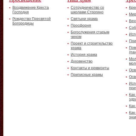
Воздвижение Креста
Сотрудничество со
Кре
Господня
школами Строгино
Мир
Рождество Пресвятой
Святыни храма
Вен
Богородицы
Просфорня
Соб
Богослужения старым
Исп
чином
При
Проект и строительство
Пом
храма
(па
История храма
Мол
Духовенство
мол
Контакты и реквизиты
Осв
Приписные храмы
Осв
Исп
при
Как
здр
Как
Как
зна