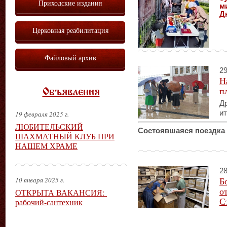
Приходские издания
м
Д
Церковная реабилитация
Файловый архив
29
Н
п
Объявления
Др
ит
19 февраля 2025 г.
ЛЮБИТЕЛЬСКИЙ
Состоявшаяся поездка 
ШАХМАТНЫЙ КЛУБ ПРИ
НАШЕМ ХРАМЕ
28
Б
10 января 2025 г.
о
ОТКРЫТА ВАКАНСИЯ:
С
рабочий-сантехник