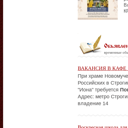
В
К
Обьявле
временные обь
ВАКАНСИЯ В КАФЕ
При храме Новомуче
Российских в Строг
"Иона" требуется
По
Адрес: метро Строги
владение 14
Воскресная школа для