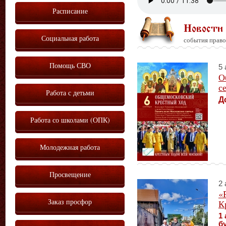
Расписание
Новости
Социальная работа
события право
Помощь СВО
5 
О
с
Работа с детьми
Д
Работа со школами (ОПК)
Молодежная работа
Просвещение
2 
«
Заказ просфор
К
1 
б