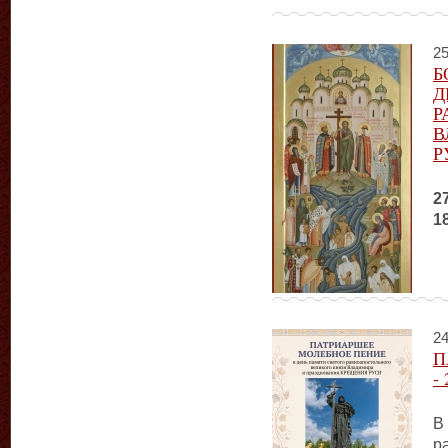
25
Б
Д
Р
В
Р
2
1
24
П
-
В
р