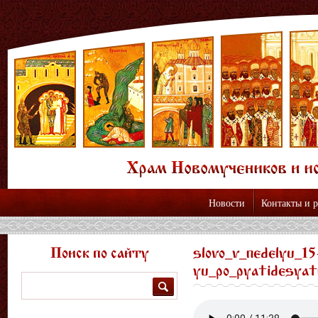
Новости
Контакты и 
Поиск по сайту
slovo_v_nedelyu_15
yu_po_pyatidesyatn
Поиск