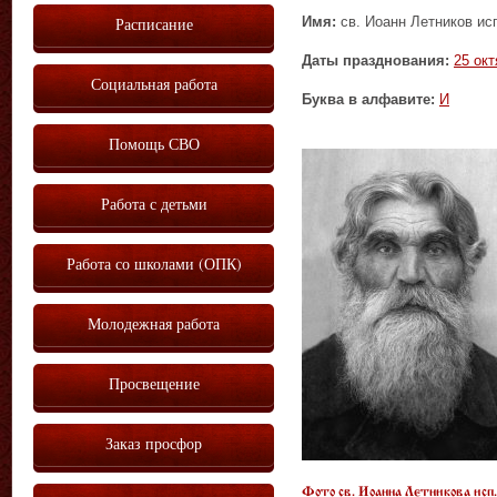
Имя:
св. Иоанн Летников исп
Расписание
Даты празднования:
25 окт
Социальная работа
Буква в алфавите:
И
Помощь СВО
Работа с детьми
Работа со школами (ОПК)
Молодежная работа
Просвещение
Заказ просфор
Фото св. Иоанна Летникова исп.