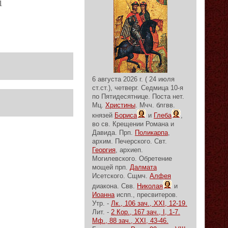
1
6 августа 2026 г. ( 24 июля
ст.ст.), четверг.
Седмица 10-я
по Пятидесятнице.
Поста нет.
Мц.
Христины
. Мчч. блгвв.
князей
Бориса
и
Глеба
,
во св. Крещении Романа и
Давида. Прп.
Поликарпа
,
архим. Печерского. Свт.
Георгия
, архиеп.
Могилевского. Обретение
мощей прп.
Далмата
Исетского. Сщмч.
Алфея
диакона. Свв.
Николая
и
Иоанна
испп., пресвитеров.
Утр. -
Лк., 106 зач., XXI, 12-19.
Лит. -
2 Кор., 167 зач., I, 1-7.
Мф., 88 зач., XXI, 43-46.