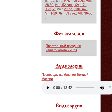
Блгвв. кнн.:
Рим., 99 зач., VIII,
28-39.
Ин., 52 зач., XV, 17 -
XVI, 2.
Мц.:
2 Кор., 181 зач.,
VI, 1-10.
Лк., 33 зач., VII, 36-50
.
Фотогалерея
Престольный праздник
нашего храма - 2023
Аудиоархив
Проповедь на Успение Божией
Матери
Vm
P
Видеоархив