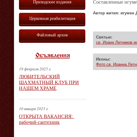
Приходские издания
Составленные игумен
Автор жития: игумен 
Церковная реабилитация
Файловый архив
Святые:
св. Иоанн Летников ис
Объявления
Иконы:
Фото св. Иоанна Летни
19 февраля 2025 г.
ЛЮБИТЕЛЬСКИЙ
ШАХМАТНЫЙ КЛУБ ПРИ
НАШЕМ ХРАМЕ
10 января 2025 г.
ОТКРЫТА ВАКАНСИЯ:
рабочий-сантехник