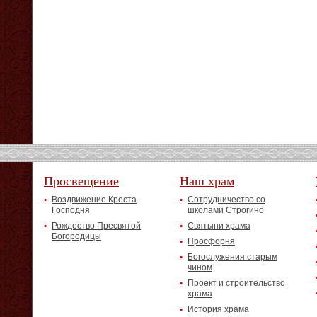
Просвещение
Наш храм
Воздвижение Креста
Сотрудничество со
Господня
школами Строгино
Рождество Пресвятой
Святыни храма
Богородицы
Просфорня
Богослужения старым
чином
Проект и строительство
храма
История храма