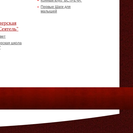
Конный клуб "ВСТРЕЧА"
Первые Шаги для
малышей
ерская
Сеятель"
вет
рская школа
"