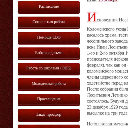
Даты:
25 октября
Расписание
И
споведник Иоан
Социальная работа
Коломенского уезда 
касалось храма, тес
Помощь СВО
лесопильного завода
века Иван Леонтьеви
Работа с детьми
1-го и 2-го октября
председателя церков
февраля), так как о
Работа со школами (ОПК)
коломенского монаст
члены церковного со
Молодежная работа
ходатайстве перед 
После собрания были
Леонтьевич Летников
Просвещение
состоялось. Будучи 
23 декабря 1929 го
высылке на три года 
Заказ просфор
Использован матери