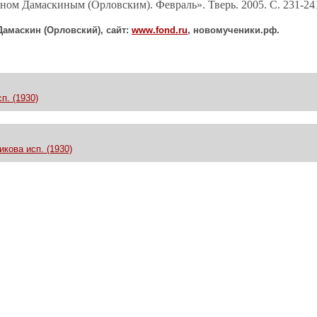
ом Дамаскиным (Орловским). Февраль». Тверь. 2005. С. 231-24
Дамаскин (Орловский), сайт:
www
.
fond
.
ru
, новомученики.рф.
п. (1930)
кова исп. (1930)