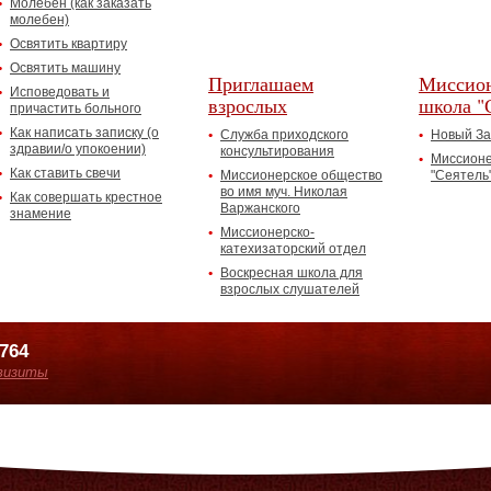
Молебен (как заказать
молебен)
Освятить квартиру
Освятить машину
Приглашаем
Миссион
Исповедовать и
взрослых
школа "
причастить больного
Как написать записку (о
Служба приходского
Новый За
здравии/о упокоении)
консультирования
Миссионе
Как ставить свечи
Миссионерское общество
"Сеятель
во имя муч. Николая
Как совершать крестное
Варжанского
знамение
Миссионерско-
катехизаторский отдел
Воскресная школа для
взрослых слушателей
7764
визиты