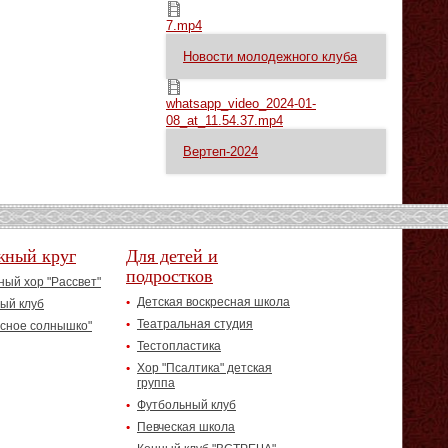
7.mp4
7.mp4
Новости молодежного клуба
whatsapp_video_2024-01-08_at_11.54.37.mp4
whatsapp_video_2024-01-
08_at_11.54.37.mp4
Вертеп-2024
жный круг
Для детей и
подростков
ый хор "Рассвет"
Детская воскресная школа
ый клуб
Театральная студия
асное солнышко"
Тестопластика
Хор "Псалтика" детская
группа
Футбольный клуб
Певческая школа