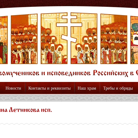
Новости
Контакты и реквизиты
Наш храм
Требы и обряды
на Летникова исп.