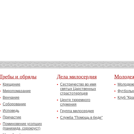
Требы и обряды
Дела милосердия
Молоде
Крещение
Сестричество во имя
Молодежн
святых Царственных
Миропомазание
Футбольн
страстотерпцев
Венчание
Клуб "Кр
Центр тюремного
Соборование
служения
Исповедь
Группа милосердия
Причастие
Служба "Помощь в беде"
Поминовение усопших
(панихида, сорокоуст)