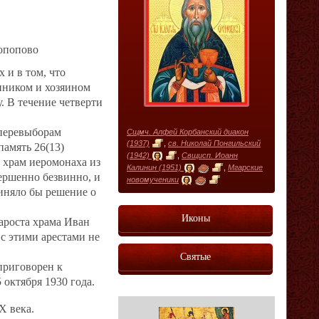
топопово
 и в том, что
нником и хозяином
. В течение четверти
 перевыборам
Сщмч. Алфей Корбанский диакон
(1937)
,
св. Николай Понгильский
память 26(13)
(1942)
,
Свщисп. Иоанн
в храм иеромонаха из
Калинин (1951)
,
Мгарские
вершенно безвинно, и
новомученики
иняло бы решение о
Иконы
ароста храма Иван
 с этими арестами не
Святые
приговорен к
 октября 1930 года.
Х века.