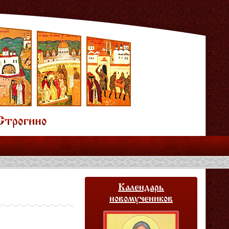
Календарь
новомучеников