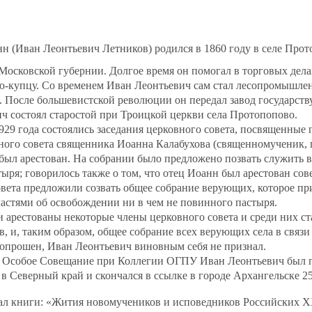
н (Иван Леонтьевич Летников) родился в 1860 году в селе Про
Московской губернии. Долгое время он помогал в торговых делах
тю-купцу. Со временем Иван Леонтьевич сам стал лесопромышле
. После большевистской революции он передал завод государству
ч состоял старостой при Троицкой церкви села Протопопово.
 1929 года состоялись заседания церковного совета, посвященные
ного совета священника Иоанна Калабухова (священномученик, 
н был арестован. На собрании было предложено позвать служить 
ыря; говорилось также о том, что отец Иоанн был арестован со
вета предложили созвать общее собрание верующих, которое пр
властями об освобождении ни в чем не повинного пастыря.
 арестованы некоторые члены церковного совета и среди них ст
, и, таким образом, общее собрание всех верующих села в связи
допрошен, Иван Леонтьевич виновным себя не признал.
да Особое Совещание при Коллегии ОГПУ Иван Леонтьевич был 
в Северный край и скончался в ссылке в городе Архангельске 25
ал книги: «Жития новомучеников и исповедников Российских Х