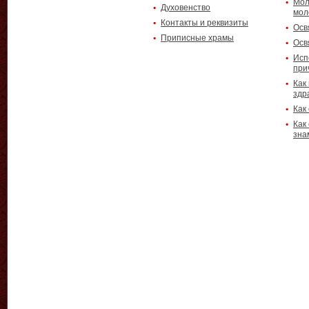
Мол
Духовенство
мол
Контакты и реквизиты
Осв
Приписные храмы
Осв
Исп
при
Как
здр
Как
Как
зна