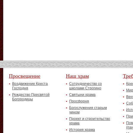
Просвещение
Наш храм
Тре
Воздвижение Креста
Сотрудничество со
Кре
Господня
школами Строгино
Мир
Рождество Пресвятой
Святыни храма
Вен
Богородицы
Просфорня
Соб
Богослужения старым
Исп
чином
При
Проект и строительство
Пом
храма
(па
История храма