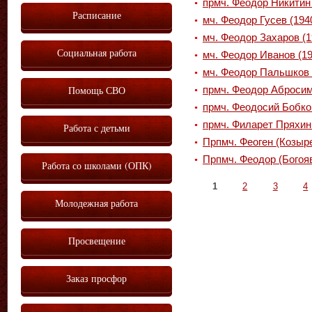
прмч. Феодор Никитин 
Расписание
мч. Феодор Гусев (194
мч. Феодор Захаров (1
Социальная работа
мч. Феодор Иванов (19
мч. Феодор Пальшков 
Помощь СВО
прмч. Феодор Абросим
прмч. Феодосий Бобко
прмч. Филарет Пряхин
Работа с детьми
Прпмч. Феоген (Козыр
Прпмч. Феодор (Богоя
Работа со школами (ОПК)
Страницы
1
2
3
4
Молодежная работа
Просвещение
Заказ просфор