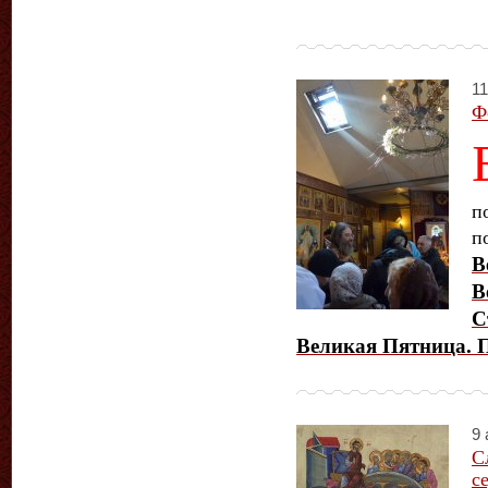
11
Ф
п
п
В
В
С
Великая Пятница. 
9 
С
с