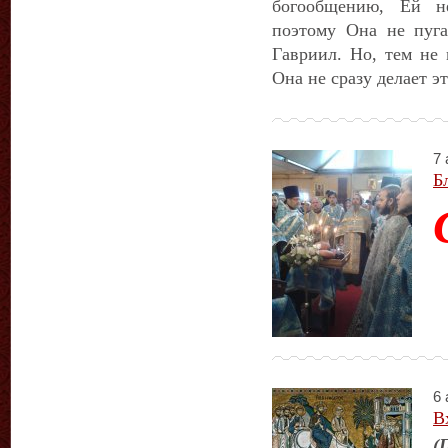
богообщению, Ей не
поэтому Она не пуга
Гавриил. Но, тем не
Она не сразу делает эт
7 
Б
6 
В
(