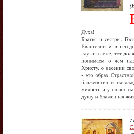
(
Духа!
Братья и сестры, Гос
Евангелии и в сегод
служить мне, тот дол
понимаем о чем иде
Христу, о несении св
- это образ Страстно
блаженства и наслажд
милость и утешает нас
душу и блаженная жизн
7 
С