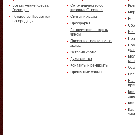
Воздвижение Креста
Сотрудничество со
Кре
Господня
школами Строгино
Мир
Рождество Пресвятой
Святыни храма
Вен
Богородицы
Просфорня
Соб
Богослужения старым
Исп
чином
При
Проект и строительство
Пом
храма
(па
История храма
Мол
Духовенство
мол
Контакты и реквизиты
Осв
Приписные храмы
Осв
Исп
при
Как
здр
Как
Как
зна