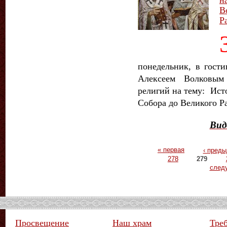
В
Р
понедельник, в гост
Алексеем Волковым
религий на тему:
Исто
Собора до Великого Р
Вид
Страницы
« первая
‹ пред
278
279
след
Просвещение
Наш храм
Тре