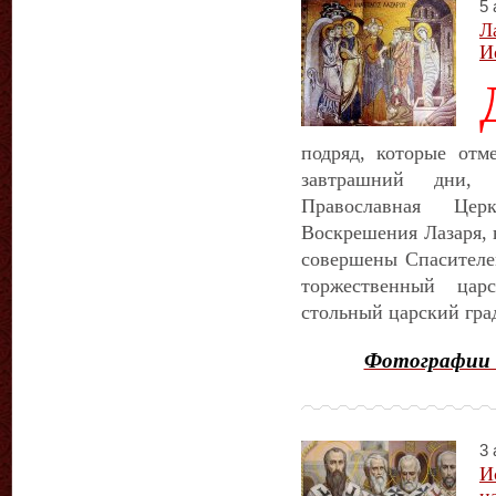
5 
Л
И
подряд, которые отм
завтрашний дни,
Православная Цер
Воскрешения Лазаря, 
совершены Спасителе
торжественный ца
стольный царский гра
Фотографии 
3 
И
н