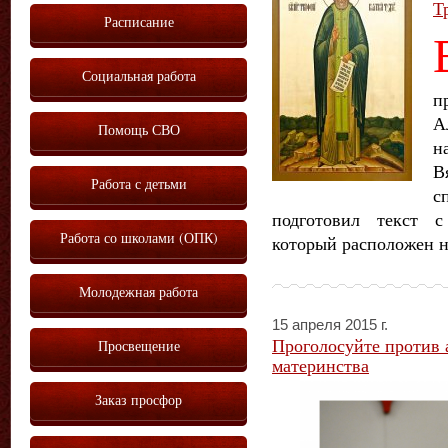
Т
Расписание
Социальная работа
п
А
Помощь СВО
н
В
Работа с детьми
с
подготовил текст с
Работа со школами (ОПК)
который расположен 
Молодежная работа
15 апреля 2015 г.
Проголосуйте против 
Просвещение
материнства
Заказ просфор