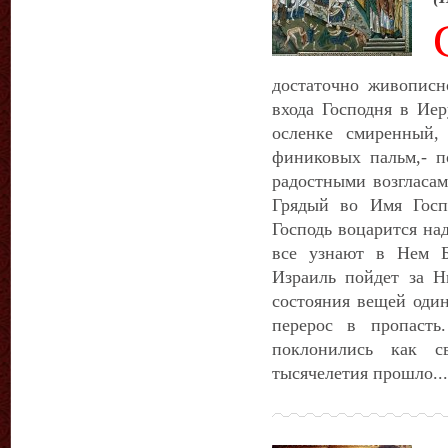
достаточно живописн
входа Господня в Иер
осленке смиренный,
финиковых пальм,- по
радостными возгласам
Грядый во Имя Госп
Господь воцарится на
все узнают в Нем Б
Израиль пойдет за Н
состояния вещей оди
перерос в пропасть
поклонились как 
тысячелетия прошло...