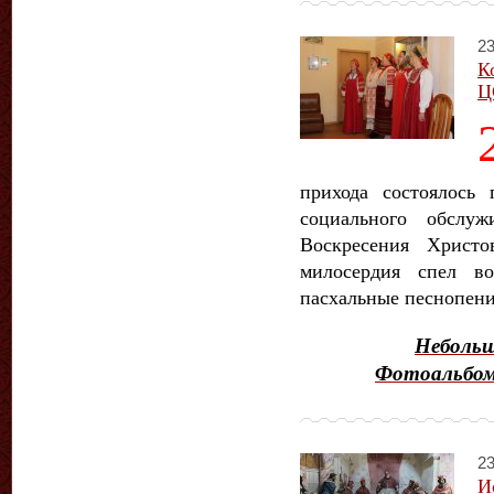
23
К
Ц
прихода состоялось 
социального обслу
Воскресения Христ
милосердия спел в
пасхальные песнопени
Небольш
Фотоальбом
23
И