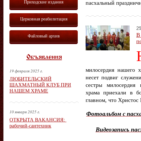
Приходские издания
пасхальный праздничн
Церковная реабилитация
29
В
Файловый архив
п
Объявления
милосердия нашего 
19 февраля 2025 г.
несет подвиг служен
ЛЮБИТЕЛЬСКИЙ
ШАХМАТНЫЙ КЛУБ ПРИ
сестры милосердия 
НАШЕМ ХРАМЕ
храма приехали в бо
главном, что Христос 
10 января 2025 г.
Фотоальбом с пасха
ОТКРЫТА ВАКАНСИЯ:
рабочий-сантехник
Видеозапись пас