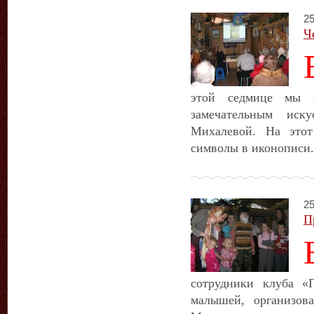
25
Ч
этой седмице мы 
замечательным иску
Михалевой. На это
символы в иконописи.
25
П
сотрудники клуба «
малышей, организов