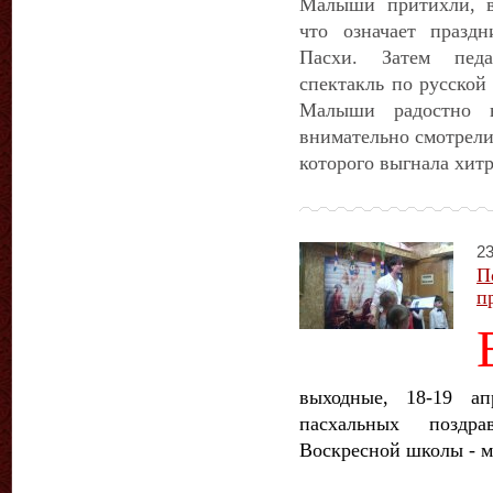
Малыши притихли, вс
что означает празд
Пасхи. Затем педа
спектакль по русской
Малыши радостно в
внимательно смотрели
которого выгнала хитр
23
П
п
выходные, 18-19 ап
пасхальных поздр
Воскресной школы - м