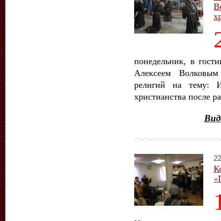
В
х
понедельник, в гост
Алексеем Волковым
религий на тему:
Ис
христианства после ра
Вид
22
К
«