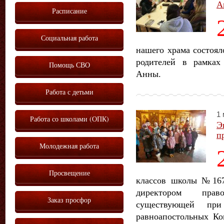
А
Расписание
Социальная работа
нашего храма состоял
родителей в рамках
Помощь СВО
Анны.
Работа с детьми
1 
Работа со школами (ОПК)
Э
п
Молодежная работа
Просвещение
классов школы №167
директором прав
Заказ просфор
существующей при
равноапостольных К