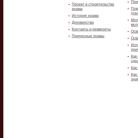
При
Проект и строительство
Пом
храма
(па
История храма
Мол
Духовенство
мол
Контакты и реквизиты
Осв
Приписные храмы
Осв
Исп
при
Как
здр
Как
Как
зна