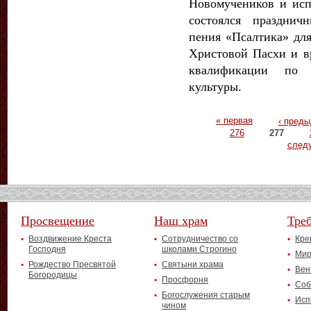
Новомучеников и исп
состоялся празднич
пения «Псалтика» дл
Христовой Пасхи и в
квалификации по 
культуры.
Страницы
« первая
‹ пред
276
277
след
Просвещение
Наш храм
Тре
Воздвижение Креста
Сотрудничество со
Кре
Господня
школами Строгино
Мир
Рождество Пресвятой
Святыни храма
Вен
Богородицы
Просфорня
Соб
Богослужения старым
Исп
чином