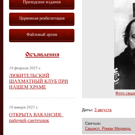
Приходские издания
Церковная реабилитация
Файловый архив
Объявления
19 февраля 2025 г.
ЛЮБИТЕЛЬСКИЙ
ШАХМАТНЫЙ КЛУБ ПРИ
НАШЕМ ХРАМЕ
Фото свщи
10 января 2025 г.
Даты:
3 августа
ОТКРЫТА ВАКАНСИЯ:
рабочий-сантехник
Святые:
Свщисп. Роман Медведь