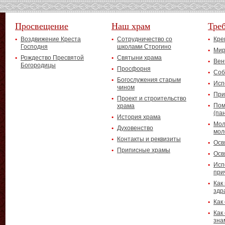
Просвещение
Наш храм
Тре
Воздвижение Креста
Сотрудничество со
Кре
Господня
школами Строгино
Мир
Рождество Пресвятой
Святыни храма
Вен
Богородицы
Просфорня
Соб
Богослужения старым
Исп
чином
При
Проект и строительство
Пом
храма
(па
История храма
Мол
Духовенство
мол
Контакты и реквизиты
Осв
Приписные храмы
Осв
Исп
при
Как
здр
Как
Как
зна