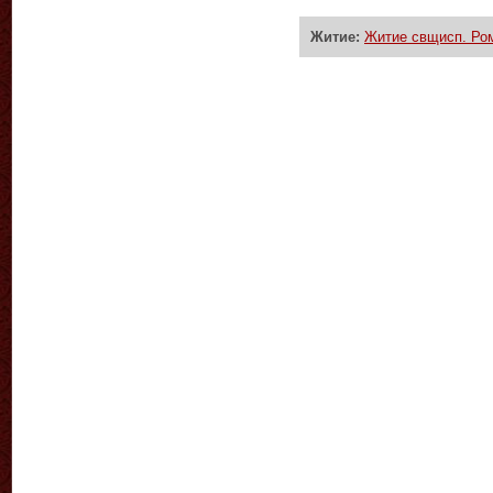
Житие:
Житие свщисп. Ро