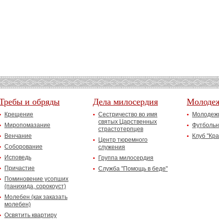
Требы и обряды
Дела милосердия
Молоде
Крещение
Сестричество во имя
Молодежн
святых Царственных
Миропомазание
Футбольн
страстотерпцев
Венчание
Клуб "Кр
Центр тюремного
Соборование
служения
Исповедь
Группа милосердия
Причастие
Служба "Помощь в беде"
Поминовение усопших
(панихида, сорокоуст)
Молебен (как заказать
молебен)
Освятить квартиру