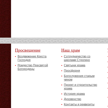
Просвещение
Наш храм
Воздвижение Креста
Сотрудничество со
Господня
школами Строгино
Рождество Пресвятой
Святыни храма
Богородицы
Просфорня
Богослужения старым
чином
Проект и строительство
храма
История храма
Духовенство
Контакты и реквизиты