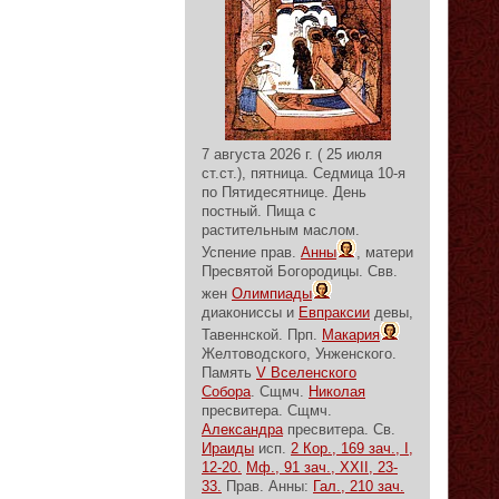
7 августа 2026 г. ( 25 июля
ст.ст.), пятница.
Седмица 10-я
по Пятидесятнице.
День
постный.
Пища с
растительным маслом.
Успение прав.
Анны
, матери
Пресвятой Богородицы. Свв.
жен
Олимпиады
диакониссы и
Евпраксии
девы,
Тавеннской. Прп.
Макария
Желтоводского, Унженского.
Память
V Вселенского
Собора
. Сщмч.
Николая
пресвитера. Сщмч.
Александра
пресвитера. Св.
Ираиды
исп.
2 Кор., 169 зач., I,
12-20.
Мф., 91 зач., XXII, 23-
33.
Прав. Анны:
Гал., 210 зач.