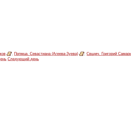
ков
,
Прпмца. Севастиана (Агеева-Зуева)
,
Свщмч. Григорий Самари
ень
Следующий день