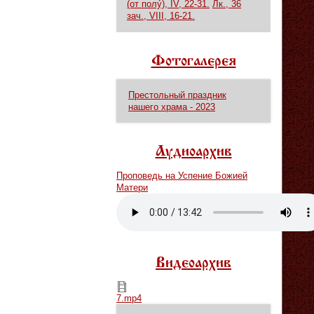
(от полу́), IV, 22-31.
Лк., 36
зач., VIII, 16-21.
Фотогалерея
Престольный праздник
нашего храма - 2023
Аудиоархив
Проповедь на Успение Божией
Матери
Vm
P
Видеоархив
7.mp4
7.mp4