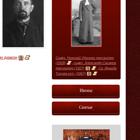
н диакон
Сщмч. Николай Удинцев пресвитер
(1918)
,
сщмч. Александр Сахаров
пресвитер (1927)
,
Св. Ираида
Тихова исп. (1967)
Иконы
Святые