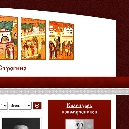
Календарь
новомучеников