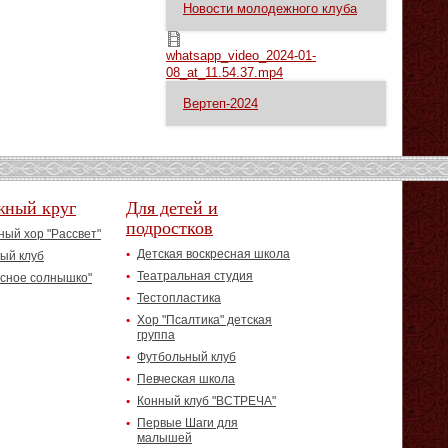
Новости молодежного клуба
whatsapp_video_2024-01-08_at_11.54.37.mp4
whatsapp_video_2024-01-
08_at_11.54.37.mp4
Вертеп-2024
жный круг
Для детей и
подростков
ый хор "Рассвет"
Детская воскресная школа
ый клуб
Театральная студия
асное солнышко"
Тестопластика
Хор "Псалтика" детская
группа
Футбольный клуб
Певческая школа
Конный клуб "ВСТРЕЧА"
Первые Шаги для
малышей