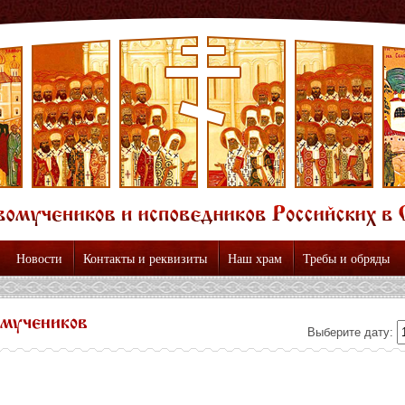
Новости
Контакты и реквизиты
Наш храм
Требы и обряды
омучеников
Выберите дату: