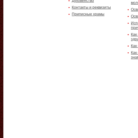
Духовенство
мол
Контакты и реквизиты
Осв
Приписные храмы
Осв
Исп
при
Как
здр
Как
Как
зна