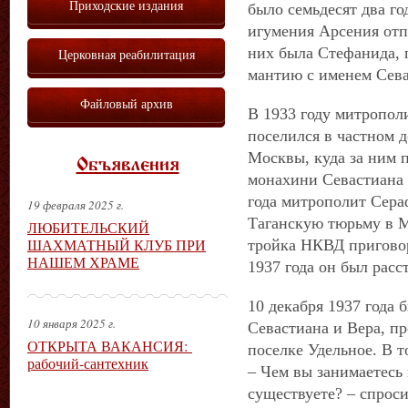
Приходские издания
было семьдесят два го
игумения Арсения отп
них была Стефанида, 
Церковная реабилитация
мантию с именем Сева
Файловый архив
В 1933 году митропол
поселился в частном д
Москвы, куда за ним 
Объявления
монахини Севастиана 
года митрополит Сера
19 февраля 2025 г.
Таганскую тюрьму в Мо
ЛЮБИТЕЛЬСКИЙ
ШАХМАТНЫЙ КЛУБ ПРИ
тройка НКВД приговори
НАШЕМ ХРАМЕ
1937 года он был расс
10 декабря 1937 года
10 января 2025 г.
Севастиана и Вера, п
ОТКРЫТА ВАКАНСИЯ:
поселке Удельное. В т
рабочий-сантехник
– Чем вы занимаетесь 
существуете? – спрос