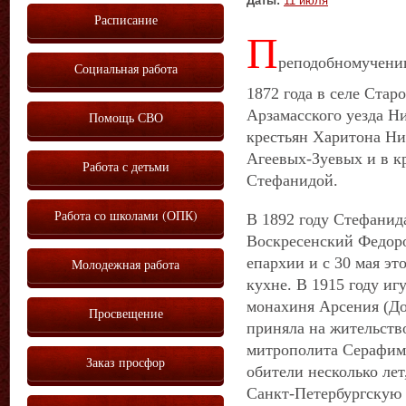
Даты:
11 июля
Расписание
П
реподобномучениц
Социальная работа
1872 года в селе Ста
Арзамасского уезда Н
Помощь СВО
крестьян Харитона Н
Агеевых-Зуевых и в к
Работа с детьми
Стефанидой.
Работа со школами (ОПК)
В 1892 году Стефанид
Воскресенский Федор
епархии и с 30 мая эт
Молодежная работа
кухне. В 1915 году и
монахиня Арсения (До
Просвещение
приняла на жительств
митрополита Серафима
Заказ просфор
обители несколько лет
Санкт-Петербургскую 