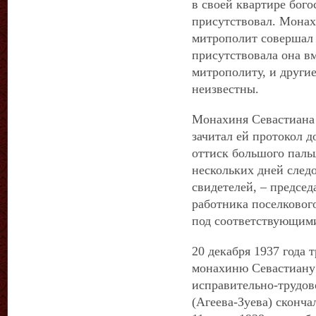
в своей квартире бого
присутствовал. Монах
митрополит совершал 
присутствовала она в
митрополиту, и другие
неизвестны.
Монахиня Севастиана 
зачитал ей протокол д
оттиск большого паль
нескольких дней след
свидетелей, – председ
работника поселкового
под соответствующим
20 декабря 1937 года
монахиню Севастиану 
исправительно-трудов
(Агеева-Зуева) сконча