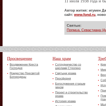
11 июля 1938 года и б
Автор жития: игумен Д
сайт:
www
.
fond
.
ru
, нов
Святые:
Прпмца. Севастиана (А
Просвещение
Наш храм
Тре
Воздвижение Креста
Сотрудничество со
Кре
Господня
школами Строгино
Мир
Рождество Пресвятой
Святыни храма
Вен
Богородицы
Просфорня
Соб
Богослужения старым
Исп
чином
При
Проект и строительство
Пом
храма
(па
История храма
Мол