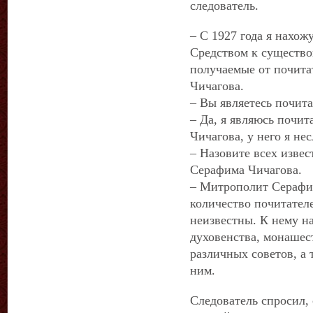
следователь.
– С 1927 года я нахож
Средством к существ
получаемые от почит
Чичагова.
– Вы являетесь почит
– Да, я являюсь почи
Чичагова, у него я не
– Назовите всех изве
Серафима Чичагова.
– Митрополит Серафи
количество почитател
неизвестны. К нему н
духовенства, монашес
различных советов, а 
ним.
Следователь спросил,