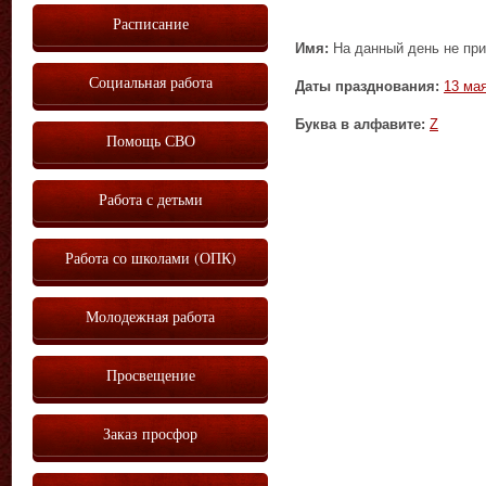
Расписание
Имя:
На данный день не при
Социальная работа
Даты празднования:
13 ма
Буква в алфавите:
Z
Помощь СВО
Работа с детьми
Работа со школами (ОПК)
Молодежная работа
Просвещение
Заказ просфор