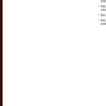
при
Как
здр
Как
Как
зна