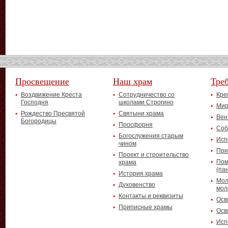
Просвещение
Наш храм
Тре
Воздвижение Креста
Сотрудничество со
Кре
Господня
школами Строгино
Мир
Рождество Пресвятой
Святыни храма
Вен
Богородицы
Просфорня
Соб
Богослужения старым
Исп
чином
При
Проект и строительство
Пом
храма
(па
История храма
Мол
Духовенство
мол
Контакты и реквизиты
Осв
Приписные храмы
Осв
Исп