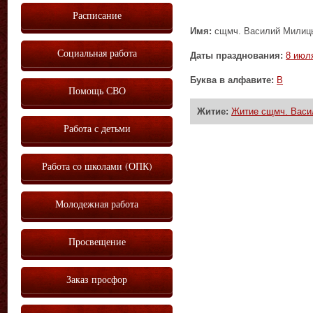
Расписание
Имя:
сщмч. Василий Милицы
Социальная работа
Даты празднования:
8 июл
Буква в алфавите:
В
Помощь СВО
Житие:
Житие сщмч. Васи
Работа с детьми
Работа со школами (ОПК)
Молодежная работа
Просвещение
Заказ просфор