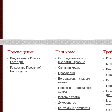
Просвещение
Наш храм
Тре
Воздвижение Креста
Сотрудничество со
Кре
Господня
школами Строгино
Мир
Рождество Пресвятой
Святыни храма
Вен
Богородицы
Просфорня
Соб
Богослужения старым
Исп
чином
При
Проект и строительство
Пом
храма
(па
История храма
Мол
Духовенство
мол
Контакты и реквизиты
Осв