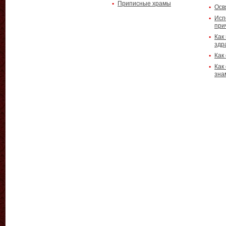
Приписные храмы
Осв
Исп
при
Как
здр
Как
Как
зна