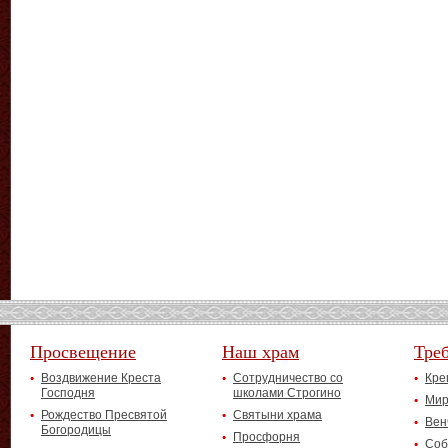
Просвещение
Наш храм
Тре
Воздвижение Креста
Сотрудничество со
Кре
Господня
школами Строгино
Мир
Рождество Пресвятой
Святыни храма
Вен
Богородицы
Просфорня
Соб