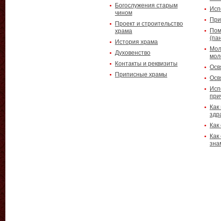
Богослужения старым
Исп
чином
При
Проект и строительство
Пом
храма
(па
История храма
Мол
Духовенство
мол
Контакты и реквизиты
Осв
Приписные храмы
Осв
Исп
при
Как
здр
Как
Как
зна