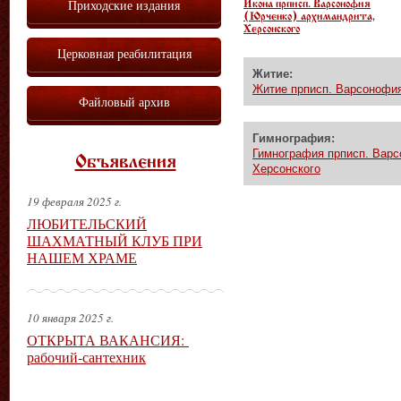
Приходские издания
Икона прписп. Варсонофия
(Юрченко) архимандрита,
Херсонского
Церковная реабилитация
Житие:
Житие прписп. Варсонофия
Файловый архив
Гимнография:
Гимнография прписп. Варс
Объявления
Херсонского
19 февраля 2025 г.
ЛЮБИТЕЛЬСКИЙ
ШАХМАТНЫЙ КЛУБ ПРИ
НАШЕМ ХРАМЕ
10 января 2025 г.
ОТКРЫТА ВАКАНСИЯ:
рабочий-сантехник