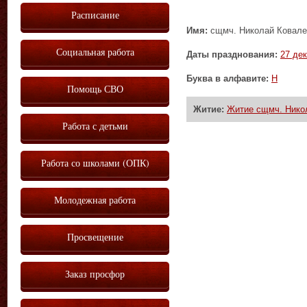
Расписание
Имя:
сщмч. Николай Ковалев
Социальная работа
Даты празднования:
27 де
Буква в алфавите:
Н
Помощь СВО
Житие:
Житие сщмч. Никол
Работа с детьми
Работа со школами (ОПК)
Молодежная работа
Просвещение
Заказ просфор