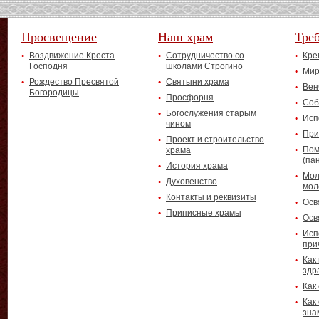
Просвещение
Наш храм
Тре
Воздвижение Креста
Сотрудничество со
Кре
Господня
школами Строгино
Мир
Рождество Пресвятой
Святыни храма
Вен
Богородицы
Просфорня
Соб
Богослужения старым
Исп
чином
При
Проект и строительство
Пом
храма
(па
История храма
Мол
Духовенство
мол
Контакты и реквизиты
Осв
Приписные храмы
Осв
Исп
при
Как
здр
Как
Как
зна