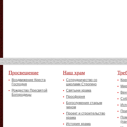
Просвещение
Наш храм
Тре
Воздвижение Креста
Сотрудничество со
Кре
Господня
школами Строгино
Мир
Рождество Пресвятой
Святыни храма
Вен
Богородицы
Просфорня
Соб
Богослужения старым
Исп
чином
При
Проект и строительство
Пом
храма
(па
История храма