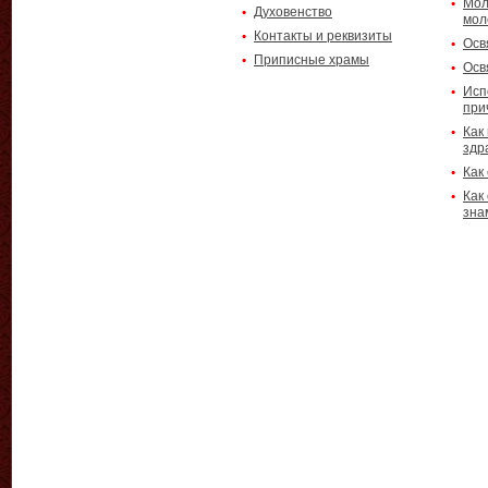
Мол
Духовенство
мол
Контакты и реквизиты
Осв
Приписные храмы
Осв
Исп
при
Как
здр
Как
Как
зна