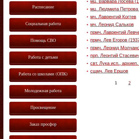
мц. Варвара Лосева (1
Расписание
мц. Людмила Петрова 
мч. Лаврентий Когтев
Социальная работа
мч. Леонид Сальков
прмч. Лаврентий Левче
Помощь СВО
прмч. Лев Егоров (193
прмч. Леонид Молчано
прп. Леонтий Стасевич
Работа с детьми
свт. Лука исп., архие
сщмч. Лев Ершов
Работа со школами (ОПК)
Страницы
1
2
Молодежная работа
Просвещение
Заказ просфор