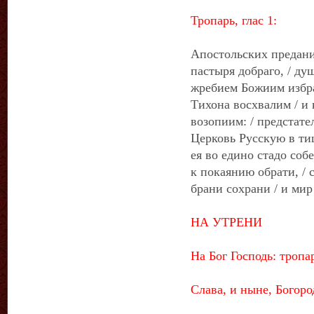
Тропарь, глас 1:
Апостольских предани
пастыря добраго, / ду
жребием Божиим избра
Тихона восхвалим / и
возопиим: / предстате
Церковь Русскую в ти
ея во едино стадо соб
к покаянию обрати, /
брани сохрани / и ми
НА УТРЕНИ
На Бог Господь: тропа
Слава, и ныне, Богор