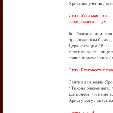
Христова учения / ос
Стих: Уста моя возгла
сердца моего разум.
Бог благослови и освя
православным бо люде
Церкве сущим / блажен
многими храмы лице т
священноначальник / 
Стих: Благовестих пра
Святии вси земли Ярос
/ Тихона блаженнаго, 
зде понесе, / и ныне 
Христу Богу / спасти
Слава, глас 4: