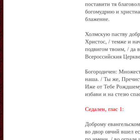
поставити тя благовол
богомудрию и христиа
блаженне.
Холмскую паству добр
Христос, / темже и н
подвигом твоим, / да 
Всероссийския Церкве
Богородичен: Множест
наша. / Ты же, Пречи
Иже от Тебе Рождшему
избави и на стезю спа
Седален, глас 1:
Доброму евангельском
во двор овчий вшел ес
по имени, / во ограде