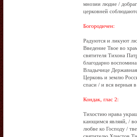
мнозии людие / добраг
церковней соблюдаютс
Богородичен:
Радуются и ликуют лю
Введение Твое во хра
святителя Тихона Пат
благодарно воспомина
Владычице Державная,
Церковь и землю Росс
спаси / и вся верныя 
Кондак, глас 2:
Тихостию нрава украш
кающимся являяй, / в
любве ко Господу / тв
святителю Христов Тих