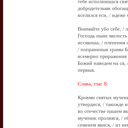
тебе исполнишася свя
добродетельми обогащ
вселился еси, / идеже
Внимайте убо себе, / 
Господь ныне милость
иссякоша, / пленения 
/ попраннныя храмы Б
всемерно приражения г
Божий наведем на ся, 
первыя.
Слава, глас 8:
Кровми святых мучени
утвердися, / такожде и
во отечестве нашем як
мученик пролияся, / о
семенем явися, / из н