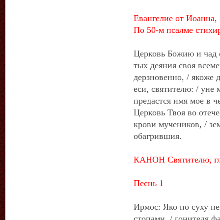
Евангелие от Иоанна, 
По 50-м псалме стихира
Церковь Божию и чад е
тых деяния своя всеме
дерзновенно, / якоже 
еси, святителю: / уне 
предастся имя мое в че
Церковь Твоя во отече
крови мучеников, / з
обагрившия.
КАНОН Святителю, гл
Песнь 1
Ирмос: Яко по суху пе
стопами, / гонителя фа