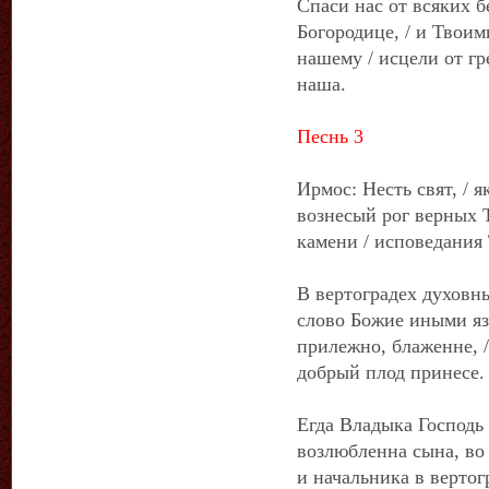
Спаси нас от всяких 
Богородице, / и Твои
нашему / исцели от г
наша.
Песнь 3
Ирмос: Несть свят, / я
вознесый рог верных Т
камени / исповедания 
В вертоградех духовн
слово Божие иными яз
прилежно, блаженне, 
добрый плод принесе.
Егда Владыка Господь 
возлюбленна сына, во 
и начальника в верто