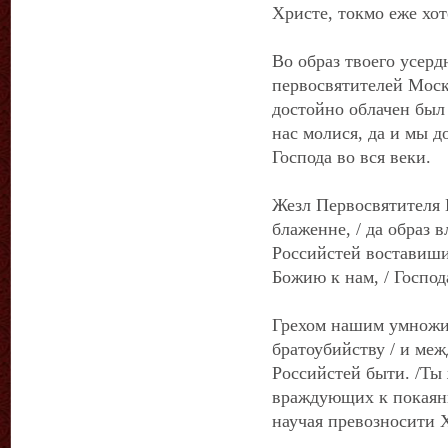
Христе, токмо еже хот
Во образ твоего усер
первосвятителей Моск
достойно облачен был 
нас молися, да и мы 
Господа во вся веки.
Жезл Первосвятителя П
блаженне, / да образ 
Российстей воставиши
Божию к нам, / Господ
Грехом нашим умножив
братоубийству / и ме
Российстей быти. /Ты 
враждующих к покаян
научая превозносити Х