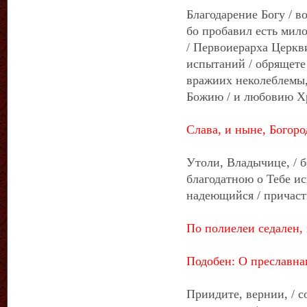
Благодарение Богу / в
бо пробавил есть мил
/ Первоиерарха Церкви
испытаний / обрящете 
вражиих неколеблемы,
Божию / и любовию Х
Слава, и ныне, Богоро
Утоли, Владычице, / 
благодатною о Тебе ис
надеющийся / причас
По полиелеи седален, 
Подобен: О преславнаг
Приидите, вернии, / с