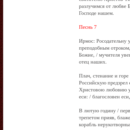
разлучимся от любве Б
Господе нашем.
Песнь 7
Ирмос: Росодательну у
преподобным отроком,
Божие, / мучителя уве
отец наших.
Плач, стенание и горе
Российскую предзрел е
Христовою любовию у
еси: / благословен ес
В лютую годину / перв
трепетом прияв, блаже
корабль нерукотворный