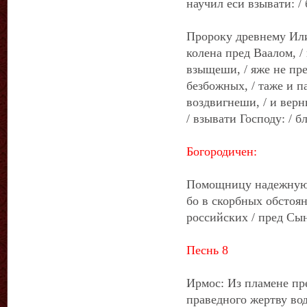
научил еси взывати: /
Пророку древнему Ил
колена пред Ваалом, /
взыщеши, / яже не пр
безбожных, / таже и 
воздвигнеши, / и вер
/ взывати Господу: / 
Богородичен:
Помощницу надежную 
бо в скорбных обстоян
российских / пред Сы
Песнь 8
Ирмос: Из пламене пр
праведного жертву вод