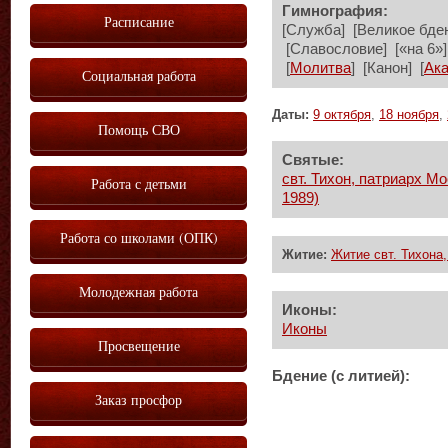
Гимнография:
Расписание
[Служба] [Великое бден
[Славословие] [«на 6»] 
[
Молитва
] [Канон] [
Ак
Социальная работа
Даты:
9 октября
,
18 ноября
,
Помощь СВО
Святые:
свт. Тихон, патриарх М
Работа с детьми
1989)
Работа со школами (ОПК)
Житие:
Житие свт. Тихона
Молодежная работа
Иконы:
Иконы
Просвещение
Бдение (с литией):
Заказ просфор