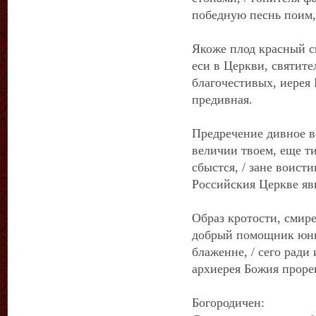
победную песнь поим,
Якоже плод красный с
еси в Церкви, святите
благочестивых, иерея
предивная.
Предречение дивное в
величии твоем, еще ти
сбыстся, / зане воис
Российския Церкве яв
Образ кротости, смире
добрый помощник юны
блаженне, / сего ради 
архиерея Божия проре
Богородичен: