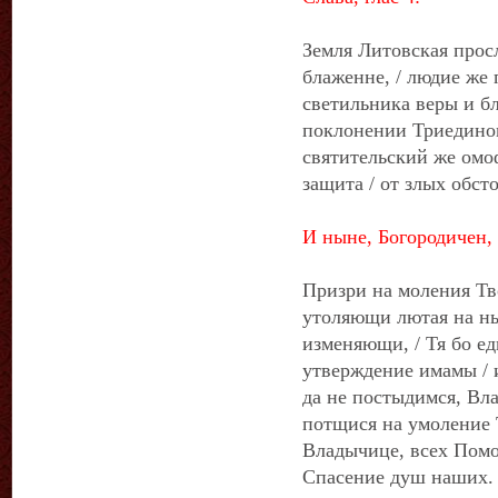
Земля Литовская прос
блаженне, / людие же 
светильника веры и бл
поклонении Триедином
святительский же омо
защита / от злых обст
И ныне, Богородичен,
Призри на моления Тво
утоляющи лютая на ны 
изменяющи, / Тя бо ед
утверждение имамы / и
да не постыдимся, Вл
потщися на умоление 
Владычице, всех Помощ
Спасение душ наших