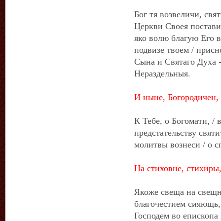
Бог тя возвеличи, свя
Церкви Своея поставив
яко волю благую Его в
подвизе твоем / присно
Сына и Святаго Духа 
Нераздельныя.
И ныне, Богородичен,
К Тебе, о Богомати, /
предстательству святи
молитвы вознеси / о 
На стиховне, стихиры,
Якоже свеща на свещни
благочестием сияющь,
Господем во епископа 