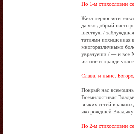
По 1-м стихословии се
Жезл первосвятительск
да яко добрый пастырь
шествуя, / заблуждша
татиями похищенная в
многоразличными бол
уврачуеши / — и все Х
истине и правде упас
Слава, и ныне, Богоро
Покрый нас всемощны
Всемилостивая Владыч
всяких сетей вражиих, 
яко рождшей Владыку
По 2-м стихословии се