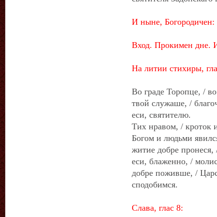
И ныне, Богородичен:
Вход. Прокимен дне. И
На литии стихиры, гла
Во граде Торопце, / в
твой служаше, / благо
еси, святителю.
Тих нравом, / кроток 
Богом и людьми явился
житие добре пронеся, 
еси, блаженно, / молис
добре поживше, / Цар
сподобимся.
Слава, глас 8: