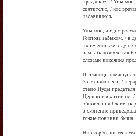
предашася. / Увы мне,
святителю, / кое враче
избавишися.
Увы мне, людие росси
Господа забыхом, / в 
попечение же о души 
вам, / благоволения 
слезами покаяния пре
В темнице томящуся ти
болезновал еси, / иер
стезю Иуды предателя 
Церкви восхитивше, / 
обновления благая нар
в смятение приведоша
тяжце повинни быша.
Ни скорбь, ни теснота,