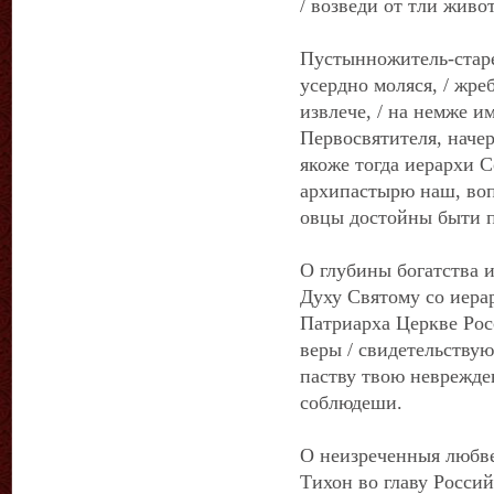
/ возведи от тли живо
Пустынножитель-стар
усердно моляся, / жре
извлече, / на немже им
Первосвятителя, начер
якоже тогда иерархи С
архипастырю наш, вопи
овцы достойны быти п
О глубины богатства 
Духу Святому со иерар
Патриарха Церкве Рос
веры / свидетельствую
паству твою неврежде
соблюдеши.
О неизреченныя любве
Тихон во главу Россий