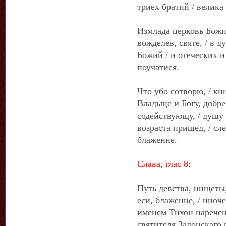
триех братий / велика
Измлада церковь Божи
вожделев, святе, / в д
Божий / и отеческих и
поучатися.
Что убо сотворю, / ки
Владыце и Богу, добре
содействующу, / душу 
возраста пришед, / сле
блаженне.
Слава, глас 8:
Путь девства, нищеты,
еси, блаженне, / иноч
именем Тихон наречен 
святителя Задонскаго