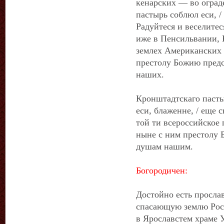
кенарских — во оград
пастырь соблюл еси, /
Радуйтеся и веселитес
иже в Пенсильвании,
землех Американских 
престолу Божию предс
наших.
Кронштадтскаго пасты
еси, блаженне, / еще 
той ти всероссийское 
ныне с ним престолу 
душам нашим.
Богородичен:
Достойно есть прослав
спасающую землю Росс
в Ярославстем храме У