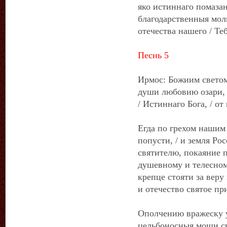
яко истиннаго помазан
благодарственныя мол
отечества нашего / Те
Песнь 5
Ирмос: Божиим светом
души любовию озари, 
/ Истиннаго Бога, / о
Егда по грехом нашим
попусти, / и земля Ро
святителю, покаяние п
душевному и телесном
крепце стояти за веру
и отечество святое пр
Ополчению вражеску у
цельбоносныя мощи с