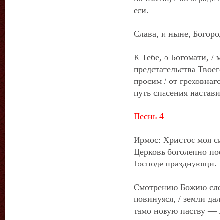
еси.
Слава, и ныне, Богоро
К Тебе, о Богомати, /
предстательства Твоег
просим / от греховнаг
путь спасения настави
Песнь 4
Ирмос: Христос моя сил
Церковь боголепно пое
Господе празднующи.
Смотрению Божию след
повинуяся, / земли да
тамо новую паству — 