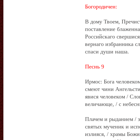
Богородичен:
В дому Твоем, Пречист
поставление блаженна
Российскаго свершися.
вернаго избранника сл
спаси души наша.
Песнь 9
Ирмос: Бога человеко
смеют чини Ангельстии
явися человеком / Сл
величающе, / с небес
Плачем и рыданием / з
святых мученик и исп
излияся, / храмы Бож