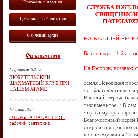
Приходские издания
СЛУЖБА ИЖЕ В
СВЯЩЕННОИ
Церковная реабилитация
ПАТРИАРХ
Файловый архив
НА ВЕЛИЦЕЙ ВЕЧЕ
Блажен муж: 1-й анти
Объявления
На Господи, воззвах: 
19 февраля 2025 г.
ЛЮБИТЕЛЬСКИЙ
ШАХМАТНЫЙ КЛУБ ПРИ
Земля Псковская просл
НАШЕМ ХРАМЕ
/ от благочестиваго ко
Василий, отроча благ
тезоименитое. / В сем
10 января 2025 г.
/ путь ему преднаречес
ОТКРЫТА ВАКАНСИЯ:
Благочестивый иерей И
рабочий-сантехник
откровения дивнаго сп
во сне ему явися / и т