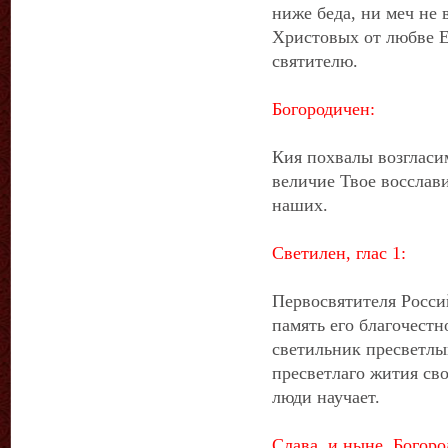
ниже беда, ни меч не 
Христовых от любве Е
святителю.
Богородичен:
Кия похвалы возгласим
величие Твое восслави
наших.
Светилен, глас 1:
Первосвятителя Росси
память его благочестн
светильник пресветлый
пресветлаго жития св
люди научает.
Слава, и ныне, Богоро