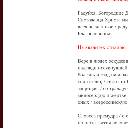
Радуйся, Богородице Д
Светодавца Христа ми
всея вселенныя; / рад
Благословенная.
На хвалитех стихиры, 
Вере в людех оскудев
надежди иссякнувшей, 
болезнь и глад на люд
святителю, / святыни
защищая, / о страждущ
милосердию и жертве 
оных / всероссийскую
Словеса премудра / о 
полнота жития человеч