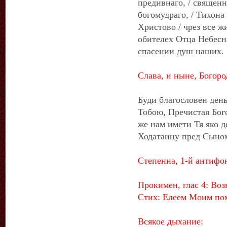
предивнаго, / священ
богомудраго, / Тихона
Христово / чрез все ж
обителех Отца Небесна
спасении душ наших.
Слава, и ныне, Богоро
Буди благословен день
Тобою, Пречистая Бого
же нам имети Тя яко 
Ходатаицу пред Сыном
Степенна, 1-й антифон
Прокимен, глас 4: Воз
Стих: Елеем Моим пом
Всякое дыхание: