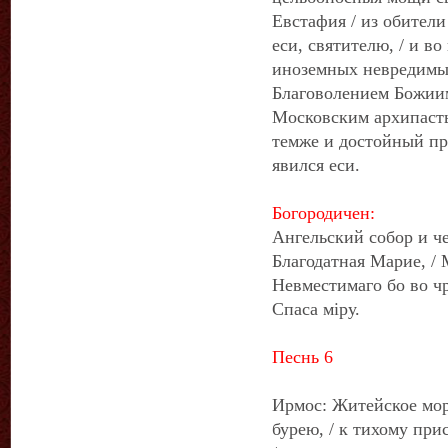
Евстафия / из обители
еси, святителю, / и во
иноземных невредимы 
Благоволением Божиим
Московским архипасты
темже и достойный п
явился еси.
Богородичен:
Ангельский собор и че
Благодатная Марие, /
Невместимаго бо во чр
Спаса мiру.
Песнь 6
Ирмос: Житейское море
бурею, / к тихому пр