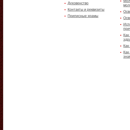
Мол
Духовенство
мол
Контакты и реквизиты
Осв
Приписные храмы
Осв
Исп
при
Как
здр
Как
Как
зна