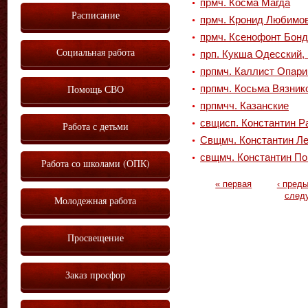
прмч. Косма Магда
Расписание
прмч. Кронид Любимо
прмч. Ксенофонт Бонд
Социальная работа
прп. Кукша Одесский, 
прпмч. Каллист Опари
Помощь СВО
прпмч. Косьма Вязник
прпмчч. Казанские
свщисп. Константин Р
Работа с детьми
Свщмч. Константин Л
свщмч. Константин По
Работа со школами (ОПК)
Страницы
« первая
‹ пред
след
Молодежная работа
Просвещение
Заказ просфор