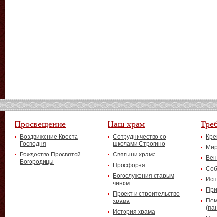
Просвещение
Наш храм
Тре
Воздвижение Креста
Сотрудничество со
Кре
Господня
школами Строгино
Мир
Рождество Пресвятой
Святыни храма
Вен
Богородицы
Просфорня
Соб
Богослужения старым
Исп
чином
При
Проект и строительство
Пом
храма
(па
История храма