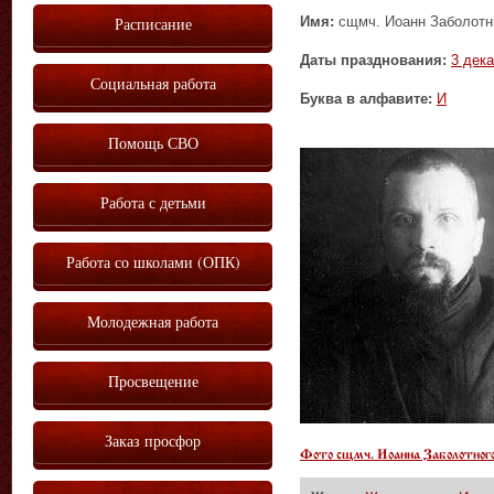
Имя:
сщмч. Иоанн Заболот
Расписание
Даты празднования:
3 дек
Социальная работа
Буква в алфавите:
И
Помощь СВО
Работа с детьми
Работа со школами (ОПК)
Молодежная работа
Просвещение
Заказ просфор
Фото сщмч. Иоанна Заболотног