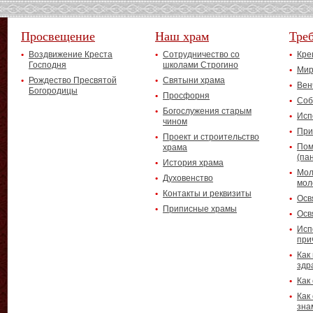
Просвещение
Наш храм
Тре
Воздвижение Креста
Сотрудничество со
Кре
Господня
школами Строгино
Мир
Рождество Пресвятой
Святыни храма
Вен
Богородицы
Просфорня
Соб
Богослужения старым
Исп
чином
При
Проект и строительство
Пом
храма
(па
История храма
Мол
Духовенство
мол
Контакты и реквизиты
Осв
Приписные храмы
Осв
Исп
при
Как
здр
Как
Как
зна