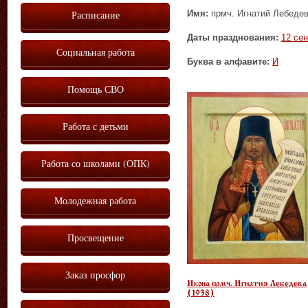
Имя:
прмч. Игнатий Лебедев
Расписание
Даты празднования:
12 се
Социальная работа
Буква в алфавите:
И
Помощь СВО
Работа с детьми
Работа со школами (ОПК)
Молодежная работа
Просвещение
Заказ просфор
Икона прмч. Игнатия Лебедева
(1938)