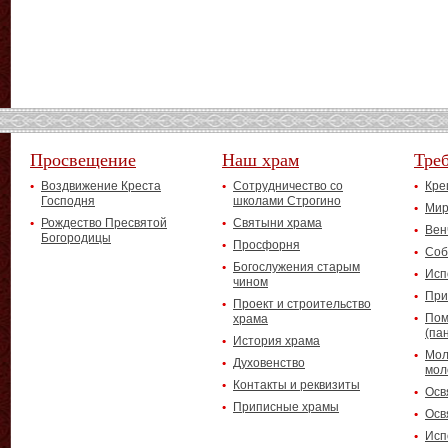
Просвещение
Наш храм
Тре
Воздвижение Креста
Сотрудничество со
Кре
Господня
школами Строгино
Мир
Рождество Пресвятой
Святыни храма
Вен
Богородицы
Просфорня
Соб
Богослужения старым
Исп
чином
При
Проект и строительство
Пом
храма
(па
История храма
Мол
Духовенство
мол
Контакты и реквизиты
Осв
Приписные храмы
Осв
Исп