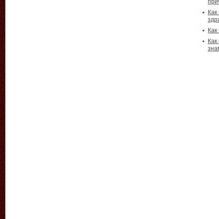
при
Как
здр
Как
Как
зна