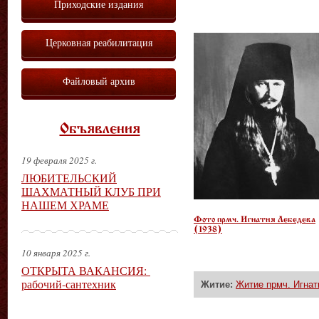
Приходские издания
Церковная реабилитация
Файловый архив
Объявления
19 февраля 2025 г.
ЛЮБИТЕЛЬСКИЙ
ШАХМАТНЫЙ КЛУБ ПРИ
НАШЕМ ХРАМЕ
Фото прмч. Игнатия Лебедева
(1938)
10 января 2025 г.
ОТКРЫТА ВАКАНСИЯ:
рабочий-сантехник
Житие:
Житие прмч. Игнат