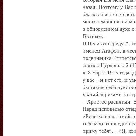
назад. Поэтому у Вас
благословения и святы
многонемощного и мно
в обновленном духе с
Господе».
В Великую среду Алек
именем Агафон, в чес
подвижника Египетско
святою Церковью 2 (15
«18 марта 1915 года. 
у вас – и нет его, и у
бы таким себя чувство
хватайся руками за се
– Христос распятый. В
Перед исповедью отец
«Если хочешь, чтобы я
тебе мои заповеди; ес
приму тебя». – «Я, ко