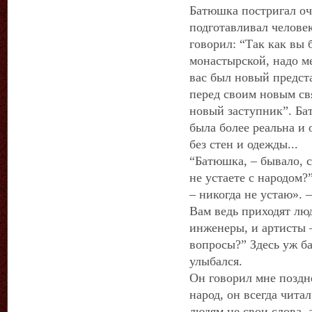
Батюшка постригал оч
подготавливал человек
говорил: “Так как вы 
монастырской, надо ме
вас был новый предст
перед своим новым свя
новый заступник”. Ба
была более реальна и
без стен и одежды...
“Батюшка, – бывало, с
не устаете с народом?
– никогда не устаю». 
Вам ведь приходят лю
инженеры, и артисты –
вопросы?” Здесь уж б
улыбался.
Он говорил мне поздне
народ, он всегда чита
людям не свои слова, а