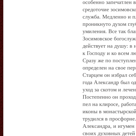
особенно запечатлен 
средоточие зосимовск
служба. Медленно и п
проникнуто духом глу
умиления. Все так бла
Зосимовское богослуж
действует на душу: в
к Господу и ко всем л
Сразу же по поступле
определен на свое пер
Старцем он избрал себ
года Александр был о
уход за скотом и леч
Постепенно он проход
пел на клиросе, работ
иконы в монастырской
трудился в просфорне
Александра, и игумен
своих духовных детей