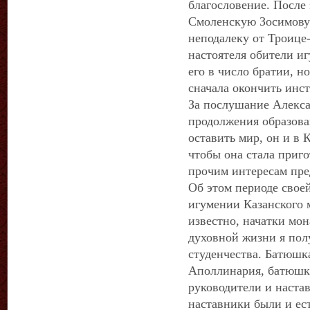
благословение. После 
Смоленскую Зосимову
неподалеку от Троице
настоятеля обители и
его в число братии, 
сначала окончить инст
За послушание Алекса
продолжения образова
оставить мир, он и в 
чтобы она стала приго
прочим интересам пре
Об этом периоде свое
игумении Казанского 
известно, начатки мон
духовной жизни я пол
студенчества. Батюшк
Аполлинария, батюшк
руководители и наста
наставники были и ест