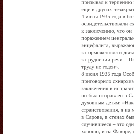
призывал к терпению 
еще в других незакры
4 июня 1935 года в бо
освидетельствовали с
к заключению, что он
поражением централь
энцефалита, выражающ
заторможенности движ
затруднении речи... 
труду не годен».
8 июня 1935 года Ос
приговорило схиархим
заключения в исправит
он был отправлен в Са
духовным детям: «Нак
странствования, я на м
в Сарове, в стенах бы
случившееся – это одн
хорошо, и на Фаворе, 