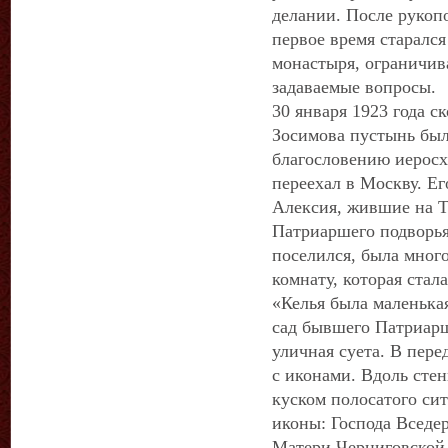
делании. После рукоп
первое время старался
монастыря, ограничив
задаваемые вопросы.
30 января 1923 года с
Зосимова пустынь был
благословению иеросх
переехал в Москву. Е
Алексия, жившие на Т
Патриаршего подворья.
поселился, была мног
комнату, которая стала
«Келья была маленька
сад бывшего Патриарш
уличная суета. В пере
с иконами. Вдоль стен
куском полосатого си
иконы: Господа Вседе
Матери Черниговской.