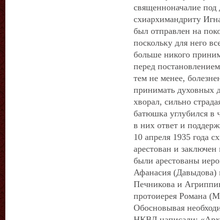
священноначалие под
схиархимандриту Игна
был отправлен на поко
поскольку для него вс
больше никого приним
перед постановлением
тем не менее, болезн
принимать духовных д
хворал, сильно страда
батюшка углубился в ч
в них ответ и поддерж
10 апреля 1935 года 
арестован и заключен
были арестованы иеро
Афанасия (Давыдова) 
Печникова и Агриппин
протоиерея Романа (М
Обосновывая необходи
НКВД написали: «Арх