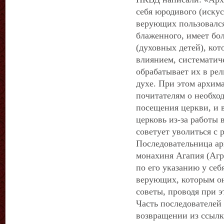
себя юродивого (искус
верующих пользовался
блаженного, имеет бо
(духовных детей), кот
влиянием, систематиче
обрабатывает их в ре
духе. При этом архим
почитателям о необхо
посещения церкви, и 
церковь из-за работы 
советует уволиться с 
Последовательница ар
монахиня Агапия (Аг
по его указанию у себ
верующих, которым он
советы, проводя при 
Часть последователей
возвращении из ссылк