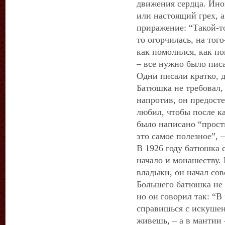
движения сердца. Ино
или настоящий грех, 
приражение: “Такой-то
то огорчилась, на того
как помолился, как по
– все нужно было писа
Одни писали кратко, д
Батюшка не требовал
напротив, он предосте
любил, чтобы после к
было написано “прост
это самое полезное”, –
В 1926 году батюшка 
начало и монашеству.
владыки, он начал со
Большего батюшка не 
но он говорил так: “В
справишься с искушен
живешь, – а в мантии 