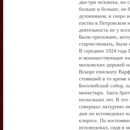
два-три человека, но 
больше и больше; он 
духовником, и скоро в
паства в Петровском 
деятельность не у всех
Были прихожане, кото
старчествовать, были 
В середине 1924 года
и монашествующие на
московских церквей н
Вскоре епископу Варф
стоявший в то время 
Боголюбский собор, н
монастырь. Здесь брат
нескольких лет. В эт
совершал литургию ли
дни он исповедовал н
клиросе. По воспомин
исповедовал, сидя в 