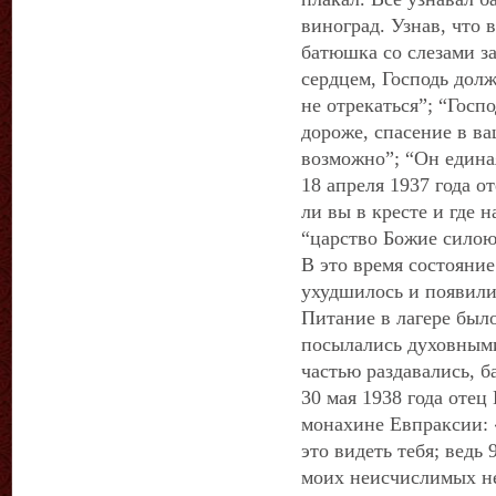
виноград. Узнав, что 
батюшка со слезами з
сердцем, Господь долж
не отрекаться”; “Госпо
дороже, спасение в ва
возможно”; “Он единая
18 апреля 1937 года о
ли вы в кресте и где н
“царство Божие силою 
В это время состояние
ухудшилось и появили
Питание в лагере был
посылались духовными
частью раздавались, 
30 мая 1938 года отец
монахине Евпраксии: 
это видеть тебя; ведь 
моих неисчислимых не