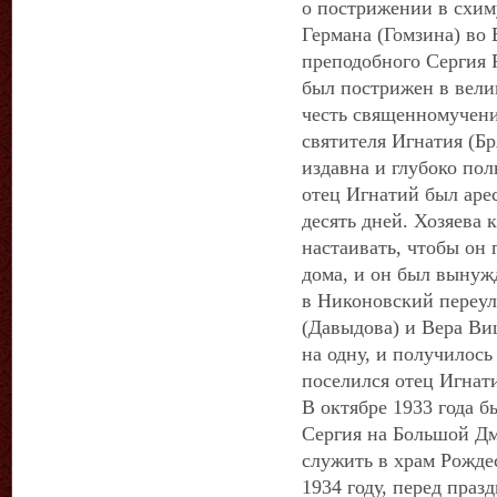
о пострижении в схиму
Германа (Гомзина) во
преподобного Сергия 
был пострижен в вели
честь священномучени
святителя Игнатия (Бр
издавна и глубоко пол
отец Игнатий был аре
десять дней. Хозяева 
настаивать, чтобы он
дома, и он был вынужд
в Никоновский переу
(Давыдова) и Вера Ви
на одну, и получилось
поселился отец Игнат
В октябре 1933 года б
Сергия на Большой Д
служить в храм Рожде
1934 году, перед пра