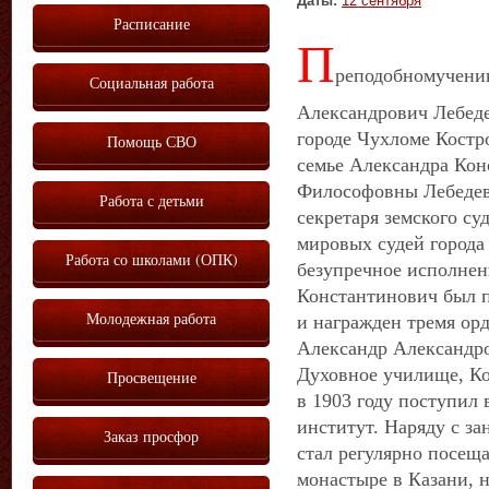
Даты:
12 сентября
Расписание
П
реподобномученик
Социальная работа
Александрович Лебедев
городе Чухломе Костр
Помощь СВО
семье Александра Ко
Философовны Лебедев
Работа с детьми
секретаря земского суд
мировых судей города
Работа со школами (ОПК)
безупречное исполнен
Константинович был п
Молодежная работа
и награжден тремя ор
Александр Александр
Духовное училище, К
Просвещение
в 1903 году поступил
институт. Наряду с з
Заказ просфор
стал регулярно посещ
монастыре в Казани, н