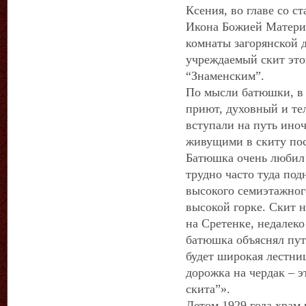
Ксения, во главе со 
Икона Божией Матери 
комнаты загорянской 
учреждаемый скит этой
“Знаменским”.
По мысли батюшки, в
приют, духовный и те
вступали на путь иноч
живущими в скиту пос
Батюшка очень любил 
трудно часто туда под
высокого семиэтажног
высокой горке. Скит 
на Сретенке, недалеко
батюшка объяснял путь
будет широкая лестниц
дорожка на чердак – э
скита”».
Летом 1929 года храм