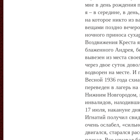
мне в день рождения п
я – в середине, в день
на которое никто из в
вещами поздно вечером;
ночного приноса суха
Воздвижения Креста я
блаженного Андрея, бе
вывезен из места сво
через двое суток дов
водворен на месте. И 
Весной 1936 года схи
переведен в лагерь на
Нижним Новгородом, н
инвалидов, находивши
17 июля, накануне дн
Игнатий получил свид
очень ослабел, «сильн
двигался, старался рас
плакал. Все узнавал 