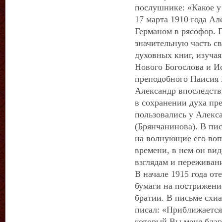
послушнике: «Какое у
17 марта 1910 года А
Германом в рясофор. 
значительную часть с
духовных книг, изуча
Нового Богослова и И
преподобного Паисия 
Александр впоследств
в сохранении духа пр
пользовались у Алекс
(Брянчанинова). В пи
на волнующие его воп
времени, в нем он ви
взглядам и переживан
В начале 1915 года о
бумаги на пострижени
братии. В письме схи
писал: «Приближается 
который Вы меня благ