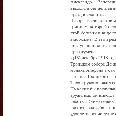
Александр. – Заповеди
выходить без дела за в
празднословить».
Вскоре после постриг
гриппом, который осл
этой болезни в виде п
всю жизнь. В это вре
послушаний он исполн
при игумене.
2(15) декабря 1918 го
Троицком соборе Дан
монаха Агафона в сан 
в храме Троицкого Па
Тихон рукоположил ег
На каких бы послушан
трудиться, он никогд
работы. Внимательный
воспитывал себя в ни
удовлетворение душе 