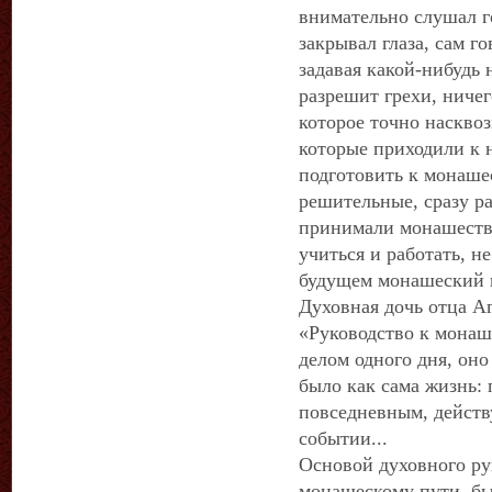
внимательно слушал г
закрывал глаза, сам г
задавая какой-нибудь 
разрешит грехи, ничег
которое точно наскво
которые приходили к 
подготовить к монаше
решительные, сразу р
принимали монашество
учиться и работать, н
будущем монашеский 
Духовная дочь отца А
«Руководство к монаш
делом одного дня, он
было как сама жизнь:
повседневным, действ
событии...
Основой духовного ру
монашескому пути, бы