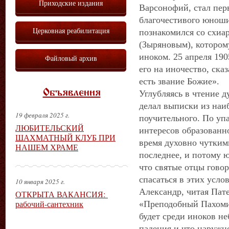
Приходские издания
Варсонофий, стал пе
благочестивого юноши
Церковная реабилитация
познакомился со схи
(Зыряновым), котором
иноком. 25 апреля 190
Файловый архив
его на иночество, ска
есть звание Божие».
Объявления
Углубляясь в чтение 
делал выписки из наиб
19 февраля 2025 г.
поучительного. По уп
ЛЮБИТЕЛЬСКИЙ
интересов образованн
ШАХМАТНЫЙ КЛУБ ПРИ
время духовно чутким
НАШЕМ ХРАМЕ
последнее, и потому 
что святые отцы говор
спасаться в этих усло
10 января 2025 г.
Александр, читая Пате
ОТКРЫТА ВАКАНСИЯ:
рабочий-сантехник
«Преподобный Пахомий
будет среди иноков не
падения и что наружно