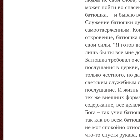
может пойти во спасен
батюшка, – и бываю вс
Служение батюшки ду
самоотверженным. Ког
откровение, батюшка 
свои силы. “Я готов в
лишь бы ты все мне д
Батюшка требовал оче
послушания в церкви, 
только честного, но д
светским служебным о
послушание. И жизнь 
тех же внешних форма
содержание, все делал
Бога – так учил батюш
так как во всем батюш
не мог спокойно относ
что-то спустя рукава, 