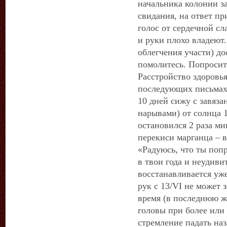
начальника колонии з
свидания, на ответ п
голос от сердечной сла
и руки плохо владеют.
облегчения участи) до
помолитесь. Попросите
Расстройство здоровья
последующих письмах 
10 дней сижу с завяз
нарывами) от солнца 1
остановился 2 раза ми
перекиси марганца – в
«Радуюсь, что ты попр
в твои года и неудиви
восстанавливается уже
рук с 13/VI не может 
время (в последнюю ж
головы при более или
стремление падать наза