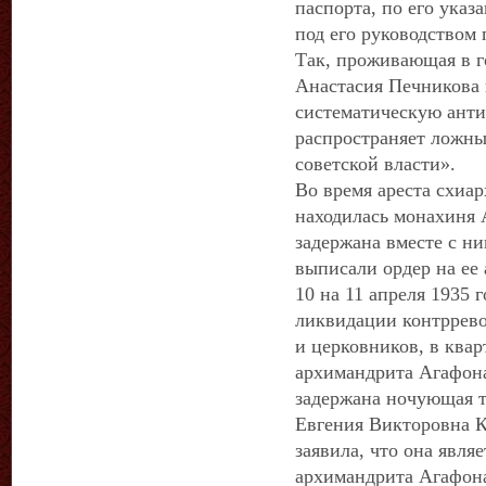
паспорта, по его указ
под его руководством
Так, проживающая в 
Анастасия Печникова 
систематическую анти
распространяет ложны
советской власти».
Во время ареста схиа
находилась монахиня 
задержана вместе с н
выписали ордер на ее 
10 на 11 апреля 1935 
ликвидации контррев
и церковников, в ква
архимандрита Агафона
задержана ночующая т
Евгения Викторовна К
заявила, что она явля
архимандрита Агафона