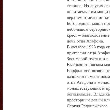
старцев. Из других с
почитаемые им мощи 
верхнем отделении кио
Богородицы, мощи пре
небольшом серебряно
крест – благословение
дочь отца Агафона.
В октябре 1923 года 
пригласил отца Агафо
Зосимовой пустыни в 
Высокопетровском мон
Варфоломей возвел от
назначил наместником
отца Агафона в монас
монашествующих и пр
богомольцев. Владыка
просторный левый кли
Сергия Радонежского.