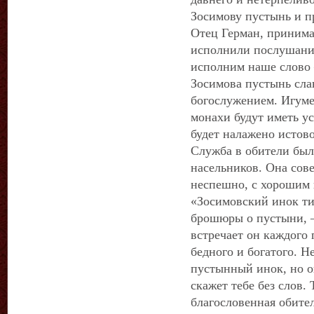
Зосимову пустынь и п
Отец Герман, принимая
исполнили послушание
исполним наше слово 
Зосимова пустынь сла
богослужением. Игумен
монахи будут иметь ус
будет налажено истов
Служба в обители был
насельников. Она сов
неспешно, с хорошим 
«Зосимовский инок ти
брошюры о пустыни, 
встречает он каждого 
бедного и богатого. Н
пустынный инок, но о
скажет тебе без слов.
благословенная обите