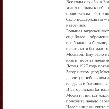
Все годы службы в Бо
ходил пешком к себе н
провожатым – батюшка
было поддерживать – 
извозчика.
Большая загруженност
еще более – обремене
все больше и больше,
искать хотя бы малог
Москвой. Ему было не
книги, побыть наедине
Летом 1927 года появи
Загорянском (под Мос
дороге) в небольшом 
владыка и батюшка...
В Загорянском батюшк
Москве, там, где жил
положить начало свое
Насельницами скита с