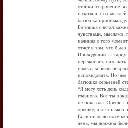
утайки откровение вс
начатков этих мыслей.
батюшка принимал душ
Батюшка считал важны
чувствами, мыслями, 
начиная с того момент
отчет в том, что было
Приходящий к старцу 
переживает, называть
помыслы были некраси
исповедовать. Но чем 
батюшка серьезней ст
“Я могу хоть день сид
главного. Вот ты пока
не показала. Орешек н
орешке, а не только с
Если не было возможно
день, мы должны были