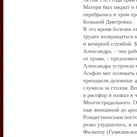
Матери был закрыт и 
перебралась в храм п
Большой Дмитровке.
В это время болезнь о
трудно возвращаться 
и вечерней службой. Б
Александра, – она ра
от храма, – предложил
Александра устроила 
Агафон мог полежать 
приходили духовные д
служила за столом. В
в рясофор и назвал в 
Многострадального. О
еще женщиной до арес
Рождественским посто
резко ухудшилось, и 
Филиппу (Гумилевско