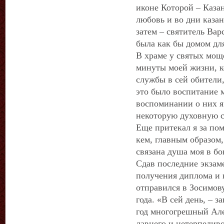
иконе Которой – Казан
любовь и во дни казан
затем – святитель Вар
была как бы домом для
В храме у святых мощ
минуты моей жизни, ко
службы в сей обители,
это было воспитание 
воспоминании о них я
некоторую духовную с
Еще притекал я за по
кем, главным образом
связана душа моя в бо
Сдав последние экзам
получения диплома и 
отправился в Зосимову
года. «В сей день, – з
год многогрешный Але
давнего и нетерпелив