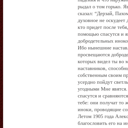
рыдал о том горько. Я
сказал: “Дерзай, Пахо
духовное не оскудеет 
кто придет после тебя
помощью спасутся и 
добродетельных иноко
Ибо нынешние настав
просвещаются добродет
которых видел ты во 
наставников, способн
собственным своим пр
усердно пойдут светл
угодными Мне явятся.
спасутся и сравняютс
тебе: они получат то 
иноки, проводящие со
Летом 1905 года Алек
благословить его на и