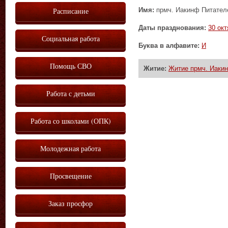
Имя:
прмч. Иакинф Питател
Расписание
Даты празднования:
30 окт
Социальная работа
Буква в алфавите:
И
Помощь СВО
Житие:
Житие прмч. Иаки
Работа с детьми
Работа со школами (ОПК)
Молодежная работа
Просвещение
Заказ просфор