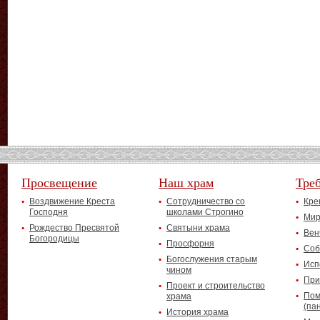
Просвещение
Наш храм
Тре
Воздвижение Креста
Сотрудничество со
Кре
Господня
школами Строгино
Мир
Рождество Пресвятой
Святыни храма
Вен
Богородицы
Просфорня
Соб
Богослужения старым
Исп
чином
При
Проект и строительство
Пом
храма
(па
История храма