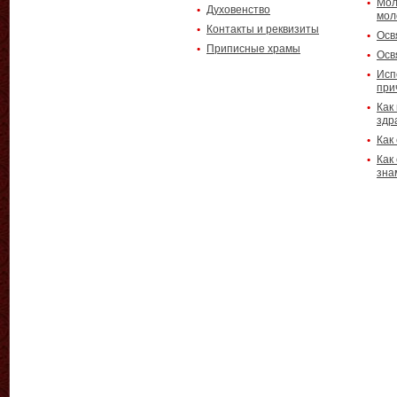
Мол
Духовенство
мол
Контакты и реквизиты
Осв
Приписные храмы
Осв
Исп
при
Как
здр
Как
Как
зна