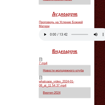
Аудиоархив
Проповедь на Успение Божией
Матери
Vm
P
Видеоархив
7.mp4
7.mp4
Новости молодежного клуба
whatsapp_video_2024-01-08_at_11.54.37.mp4
whatsapp_video_2024-01-
08_at_11.54.37.mp4
Вертеп-2024