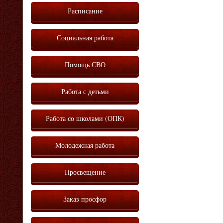
Расписание
Социальная работа
Помощь СВО
Работа с детьми
Работа со школами (ОПК)
Молодежная работа
Просвещение
Заказ просфор