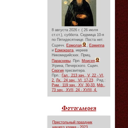
8 августа 2026 г. ( 26 июля
ст.ст.), суббота.
Седмица 10-я
по Пятидесятнице.
Поста нет.
Сщмчч.
Ермолая
,
Ермиппа
и
Ермократа
, иереев
Никомидийских. Прмц.
Параскевы
. Прп.
Моисея
Угрина, Печерского. Сщмч.
Сергия
пресвитера.
Прп.:
Гал., 213 зач., V, 22 - VI,
2.
Лк., 24 зач., VI, 17-23
. Ряд.:
Рим., 119 зач., XV, 30-33.
Мф.,
73 зач., XVII, 24 - XVIII, 4.
Фотогалерея
Престольный праздник
нашего храма - 2023