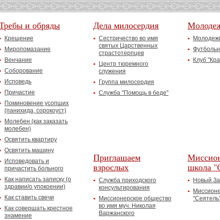
Требы и обряды
Дела милосердия
Молоде
Крещение
Сестричество во имя
Молодежн
святых Царственных
Миропомазание
Футбольн
страстотерпцев
Венчание
Клуб "Кр
Центр тюремного
Соборование
служения
Исповедь
Группа милосердия
Причастие
Служба "Помощь в беде"
Поминовение усопших
(панихида, сорокоуст)
Молебен (как заказать
молебен)
Освятить квартиру
Освятить машину
Приглашаем
Миссион
Исповедовать и
взрослых
школа "
причастить больного
Как написать записку (о
Служба приходского
Новый За
здравии/о упокоении)
консультирования
Миссионе
Как ставить свечи
Миссионерское общество
"Сеятель
во имя муч. Николая
Как совершать крестное
Варжанского
знамение