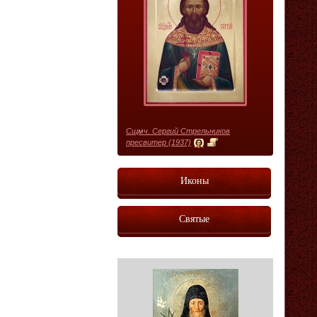
Сщмч. Сергий Стрельников
пресвитер (1937)
Иконы
Святые