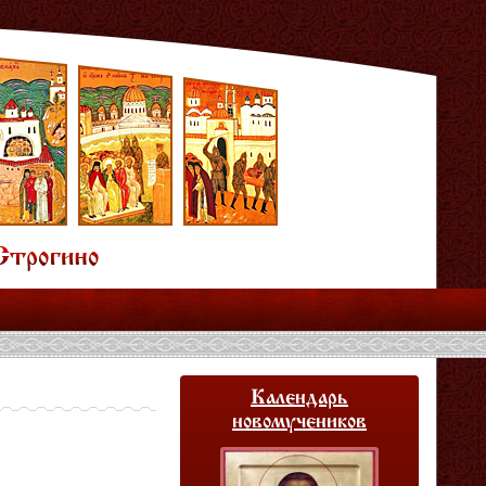
Календарь
новомучеников