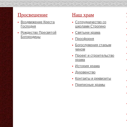
Просвещение
Наш храм
Воздвижение Креста
Сотрудничество со
Господня
школами Строгино
Рождество Пресвятой
Святыни храма
Богородицы
Просфорня
Богослужения старым
чином
Проект и строительство
храма
История храма
Духовенство
Контакты и реквизиты
Приписные храмы