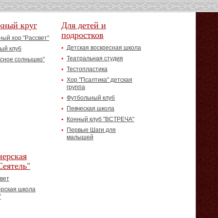
жный круг
Для детей и
подростков
ый хор "Рассвет"
Детская воскресная школа
ый клуб
Театральная студия
асное солнышко"
Тестопластика
Хор "Псалтика" детская
группа
Футбольный клуб
Певческая школа
Конный клуб "ВСТРЕЧА"
Первые Шаги для
малышей
ерская
Сеятель"
вет
рская школа
"