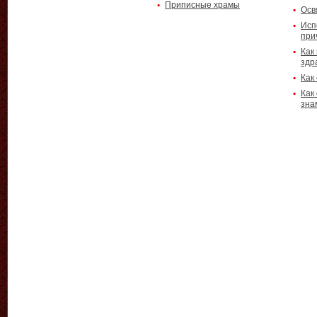
Приписные храмы
Осв
Исп
при
Как
здр
Как
Как
зна