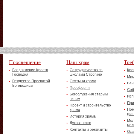
Просвещение
Наш храм
Тре
Воздвижение Креста
Сотрудничество со
Кре
Господня
школами Строгино
Мир
Рождество Пресвятой
Святыни храма
Вен
Богородицы
Просфорня
Соб
Богослужения старым
Исп
чином
При
Проект и строительство
Пом
храма
(па
История храма
Мол
Духовенство
мол
Контакты и реквизиты
Осв