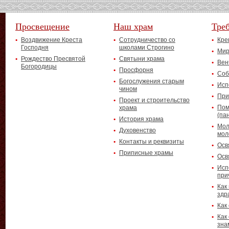
Просвещение
Наш храм
Тре
Воздвижение Креста
Сотрудничество со
Кре
Господня
школами Строгино
Мир
Рождество Пресвятой
Святыни храма
Вен
Богородицы
Просфорня
Соб
Богослужения старым
Исп
чином
При
Проект и строительство
Пом
храма
(па
История храма
Мол
Духовенство
мол
Контакты и реквизиты
Осв
Приписные храмы
Осв
Исп
при
Как
здр
Как
Как
зна