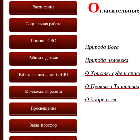
О
Расписание
гласительные
Социальная работа
Помощь СВО
Природа Бога
Работа с детьми
Природа человека
О Христе, суде и спас
Работа со школами (ОПК)
О Церкви и Таинствах
Молодежная работа
О добре и зле
Просвещение
Заказ просфор