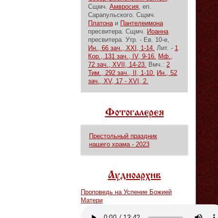
Сщмч.
Амвросия
, еп.
Сарапульского. Сщмч.
Платона
и
Пантелеимона
пресвитера. Сщмч.
Иоанна
пресвитера.
Утр. - Ев. 10-е,
Ин., 66 зач., XXI, 1-14.
Лит. -
1
Кор., 131 зач., IV, 9-16.
Мф.,
72 зач., XVII, 14-23.
Вмч.:
2
Тим., 292 зач., II, 1-10.
Ин., 52
зач., XV, 17 - XVI, 2.
Фотогалерея
Престольный праздник
нашего храма - 2023
Аудиоархив
Проповедь на Успение Божией
Матери
Vm
P