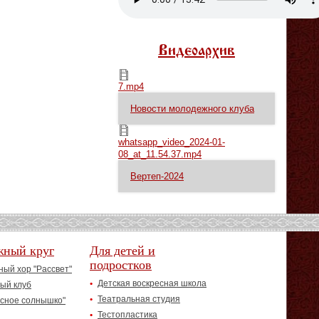
Видеоархив
7.mp4
7.mp4
Новости молодежного клуба
whatsapp_video_2024-01-08_at_11.54.37.mp4
whatsapp_video_2024-01-
08_at_11.54.37.mp4
Вертеп-2024
жный круг
Для детей и
подростков
ый хор "Рассвет"
Детская воскресная школа
ый клуб
Театральная студия
асное солнышко"
Тестопластика