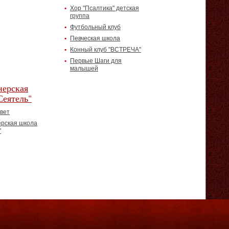
Хор "Псалтика" детская
группа
Футбольный клуб
Певческая школа
Конный клуб "ВСТРЕЧА"
Первые Шаги для
малышей
ерская
Сеятель"
вет
рская школа
"