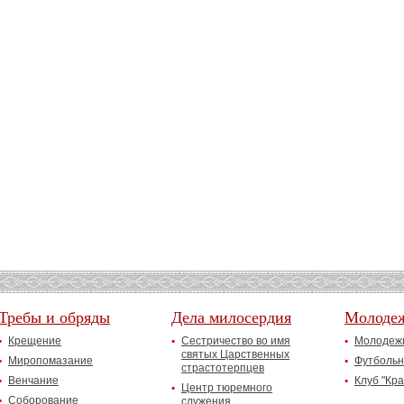
Требы и обряды
Дела милосердия
Молоде
Крещение
Сестричество во имя
Молодежн
святых Царственных
Миропомазание
Футбольн
страстотерпцев
Венчание
Клуб "Кр
Центр тюремного
Соборование
служения