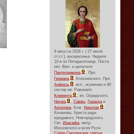
9 августа 2026 г. ( 27 июля
ст.ст.), воскресенье.
Неделя
10-я по Пятидесятнице.
Поста
нет.
Вмч. и целителя
Пантелеимона
. Прп.
Германа
Аляскинского. Прп.
Анфисы
исп., игумении и 90
сестер ее. Равноапп.
Климента
, еп. Охридского,
Наума
,
Саввы
,
Горазда
и
Ангеляра
. Блж.
Николая
Кочанова, Христа ради
юродивого, Новгородского.
Свт.
Иоасафа
, митр.
Московского и всея Руси.
Собор Смоленских святых
.