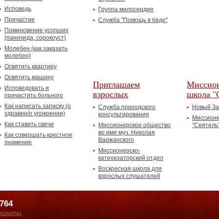
Исповедь
Группа милосердия
Причастие
Служба "Помощь в беде"
Поминовение усопших
(панихида, сорокоуст)
Молебен (как заказать
молебен)
Освятить квартиру
Освятить машину
Приглашаем
Миссион
Исповедовать и
взрослых
школа "
причастить больного
Как написать записку (о
Служба приходского
Новый За
здравии/о упокоении)
консультирования
Миссионе
Как ставить свечи
Миссионерское общество
"Сеятель
во имя муч. Николая
Как совершать крестное
Варжанского
знамение
Миссионерско-
катехизаторский отдел
Воскресная школа для
взрослых слушателей
7764
визиты