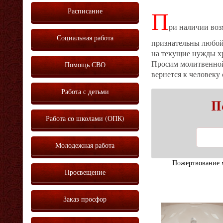
Расписание
П
ри наличии воз
Социальная работа
признательны любой,
на текущие нужды хр
Помощь СВО
Просим молитвенной
вернется к человеку
Работа с детьми
П
Работа со школами (ОПК)
Молодежная работа
Пожертвование 
Просвещение
Заказ просфор