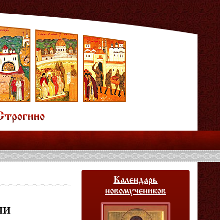
Календарь
новомучеников
ЧИ