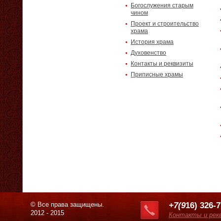
Богослужения старым
чином
Проект и строительство
храма
История храма
Духовенство
Контакты и реквизиты
Приписные храмы
© Все права защищены.
+7(9
16) 326-
2012 - 2015
Контакты и рек