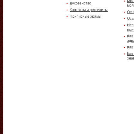
Мол
Духовенство
мол
Контакты и реквизиты
Осв
Приписные храмы
Осв
Исп
при
Как
здр
Как
Как
зна