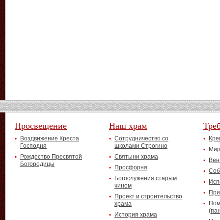
Просвещение
Наш храм
Тре
Воздвижение Креста
Сотрудничество со
Кре
Господня
школами Строгино
Мир
Рождество Пресвятой
Святыни храма
Вен
Богородицы
Просфорня
Соб
Богослужения старым
Исп
чином
При
Проект и строительство
Пом
храма
(па
История храма