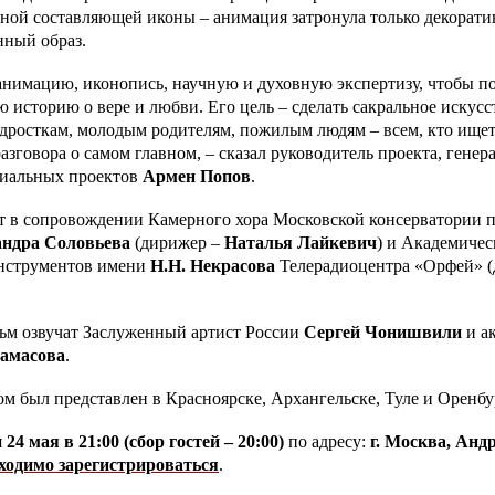
ной составляющей иконы – анимация затронула только декорати
нный образ.
анимацию, иконопись, научную и духовную экспертизу, чтобы п
 историю о вере и любви. Его цель – сделать сакральное искус
одросткам, молодым родителям, пожилым людям – всем, кто ище
азговора о самом главном, – сказал руководитель проекта, гене
циальных проектов
Армен Попов
.
ет в сопровождении Камерного хора Московской консерватории 
андра Соловьева
(дирижер –
Наталья Лайкевич
) и Академичес
нструментов имени
Н.Н. Некрасова
Телерадиоцентра «Орфей» 
льм озвучат Заслуженный артист России
Сергей Чонишвили
и ак
замасова
.
ом был представлен в Красноярске, Архангельске, Туле и Оренбу
я
24 мая в 21:00 (сбор гостей – 20:00)
по адресу:
г. Москва, Андр
ходимо зарегистрироваться
.