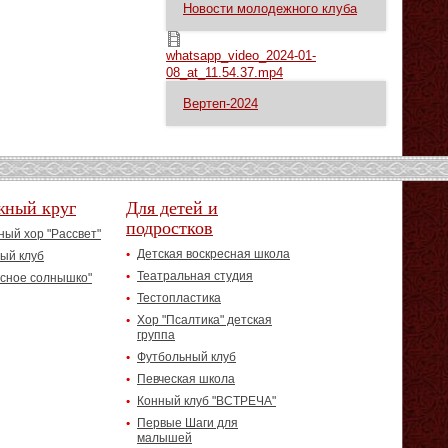
Новости молодежного клуба
whatsapp_video_2024-01-08_at_11.54.37.mp4
whatsapp_video_2024-01-
08_at_11.54.37.mp4
Вертеп-2024
жный круг
Для детей и
подростков
ый хор "Рассвет"
Детская воскресная школа
ый клуб
Театральная студия
асное солнышко"
Тестопластика
Хор "Псалтика" детская
группа
Футбольный клуб
Певческая школа
Конный клуб "ВСТРЕЧА"
Первые Шаги для
малышей