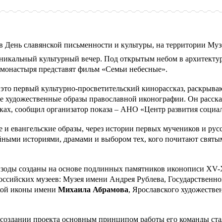
 в День славянской письменности и культуры, на территории Му
никальный культурный вечер. Под открытым небом в архитекту
монастыря представят фильм «Семьи небесные».
 это первый культурно-просветительский кинорассказ, раскрыв
 художественные образы православной иконографии. Он рассказ
ках, сообщил организатор показа – АНО «Центр развития социа
е и евангельские образы, через истории первых мучеников и рус
йными историями, драмами и выбором тех, кого почитают святым
оды созданы на основе подлинных памятников иконописи XV-
ссийских музеев: Музея имени Андрея Рублева, Государственно
ской иконы имени
Михаила Абрамова
, Ярославского художестве
 создании проекта основным принципом работы его команды ста