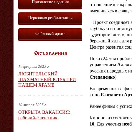
Приходские издания
отношение к сакраль
вмешиваясь в свяще
Церковная реабилитация
– Проект соединяет 
глубокую и понятную
Файловый архив
аудитории: детям, п
бережный язык для р
Центра развития со
Объявления
Показ 24 мая пройд
управлением
Алекс
19 февраля 2025 г.
русских народных и
ЛЮБИТЕЛЬСКИЙ
Степаненко
).
ШАХМАТНЫЙ КЛУБ ПРИ
НАШЕМ ХРАМЕ
Во время показа фи
кино
Елизавета Ар
10 января 2025 г.
Ранее фильм с успех
ОТКРЫТА ВАКАНСИЯ:
рабочий-сантехник
Кинопоказ состоитс
10
. Для участия
необ