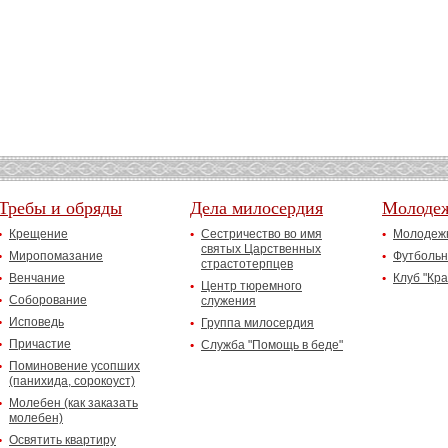
Требы и обряды
Дела милосердия
Молоде
Крещение
Сестричество во имя
Молодежн
святых Царственных
Миропомазание
Футбольн
страстотерпцев
Венчание
Клуб "Кр
Центр тюремного
Соборование
служения
Исповедь
Группа милосердия
Причастие
Служба "Помощь в беде"
Поминовение усопших
(панихида, сорокоуст)
Молебен (как заказать
молебен)
Освятить квартиру