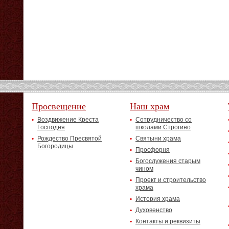
Просвещение
Наш храм
Воздвижение Креста
Сотрудничество со
Господня
школами Строгино
Рождество Пресвятой
Святыни храма
Богородицы
Просфорня
Богослужения старым
чином
Проект и строительство
храма
История храма
Духовенство
Контакты и реквизиты