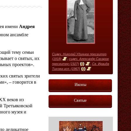
зея имени
Андрея
рном ансамбле
ающий тему семьи
Сщмч. Николай Удинцев пресвитер
ывает о святых, их
(1918)
,
сщмч. Александр Сахаров
льных проектов».
пресвитер (1927)
,
Св. Ираида
Тихова исп. (1967)
ских святых зрители
и», – говорится в
Иконы
XX веков из
Святые
й Третьяковской
нного музея и
ло деликатное