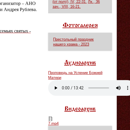
(от полу́), IV, 22-31.
Лк., 36
рганизатор – АНО
зач., VIII, 16-21.
и Андрея Рублева.
Фотогалерея
емьях святых -
Престольный праздник
нашего храма - 2023
Аудиоархив
Проповедь на Успение Божией
Матери
Vm
P
Видеоархив
7.mp4
7.mp4