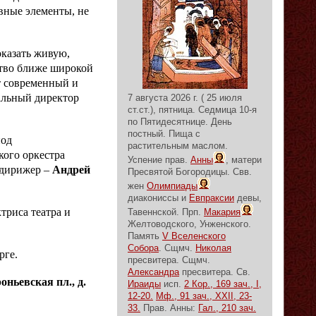
вные элементы, не
оказать живую,
ство ближе широкой
т современный и
ральный директор
7 августа 2026 г. ( 25 июля
ст.ст.), пятница.
Седмица 10-я
по Пятидесятнице.
День
постный.
Пища с
под
растительным маслом.
кого оркестра
Успение прав.
Анны
, матери
(дирижер –
Андрей
Пресвятой Богородицы. Свв.
жен
Олимпиады
диакониссы и
Евпраксии
девы,
триса театра и
Тавеннской. Прп.
Макария
Желтоводского, Унженского.
Память
V Вселенского
Собора
. Сщмч.
Николая
рге.
пресвитера. Сщмч.
Александра
пресвитера. Св.
оньевская пл., д.
Ираиды
исп.
2 Кор., 169 зач., I,
12-20.
Мф., 91 зач., XXII, 23-
33.
Прав. Анны:
Гал., 210 зач.