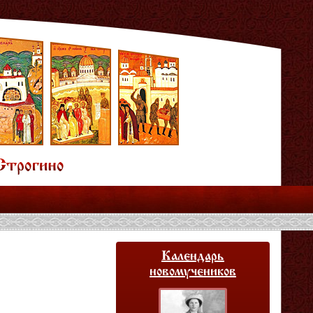
Календарь
новомучеников