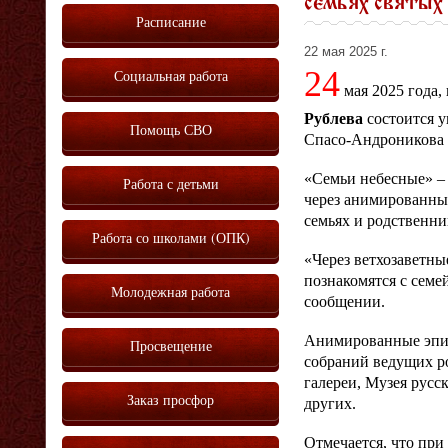
семьях святых
Расписание
22 мая 2025 г.
24
Социальная работа
мая 2025 года,
Рублева
состоится у
Помощь СВО
Спасо-Андроникова 
«Семьи небесные» –
Работа с детьми
через анимированные
семьях и родственни
Работа со школами (ОПК)
«Через ветхозаветны
познакомятся с семе
Молодежная работа
сообщении.
Анимированные эпиз
Просвещение
собраний ведущих ро
галереи, Музея рус
Заказ просфор
других.
Отмечается, что при