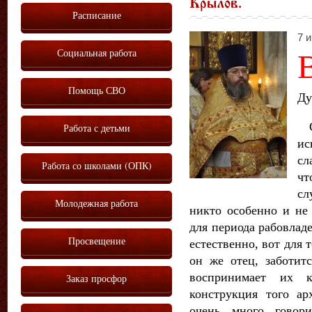
Крылов.
Расписание
7 и
Социальная работа
Помощь СВО
Ду
Се
Работа с детьми
ис
сл
Работа со школами (ОПК)
чт
сл
Молодежная работа
никто особенно и не
для периода рабовлад
Просвещение
естественно, вот для 
он же отец, заботитс
воспринимает их 
Заказ просфор
конструкция того ар
очень много говор