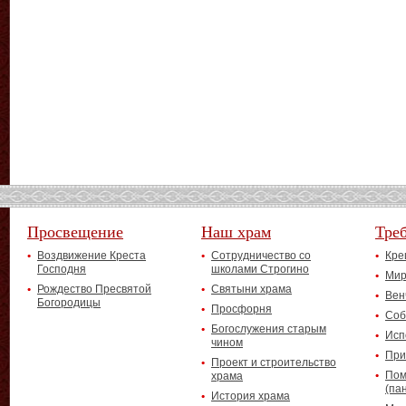
Просвещение
Наш храм
Тре
Воздвижение Креста
Сотрудничество со
Кре
Господня
школами Строгино
Мир
Рождество Пресвятой
Святыни храма
Вен
Богородицы
Просфорня
Соб
Богослужения старым
Исп
чином
При
Проект и строительство
Пом
храма
(па
История храма