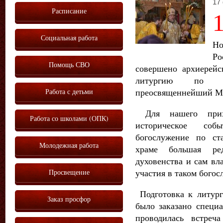
17
Расписание
Социальная работа
Н
Ро
Помощь СВО
совершено архиерейс
литургию по с
Работа с детьми
преосвященнейший Ма
Для нашего прихо
Работа со школами (ОПК)
историческое соб
богослужение по ст
Молодежная работа
храме большая ред
духовенства и сам в
Просвещение
участия в таком богос
Подготовка к литурги
Заказ просфор
было заказано специа
проводилась встреч