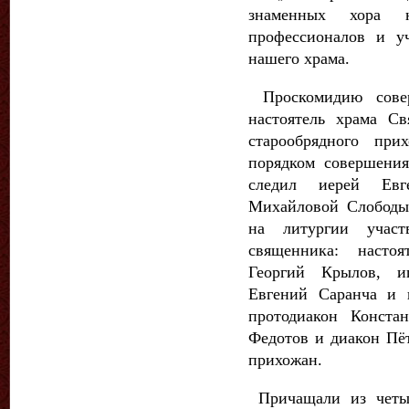
знаменных хора 
профессионалов и у
нашего храма.
Проскомидию совер
настоятель храма С
старообрядного при
порядком совершения
следил иерей Евг
Михайловой Слободы 
на литургии участ
священника: насто
Георгий Крылов, и
Евгений Саранча и 
протодиакон Конста
Федотов и диакон Пё
прихожан.
Причащали из четыр