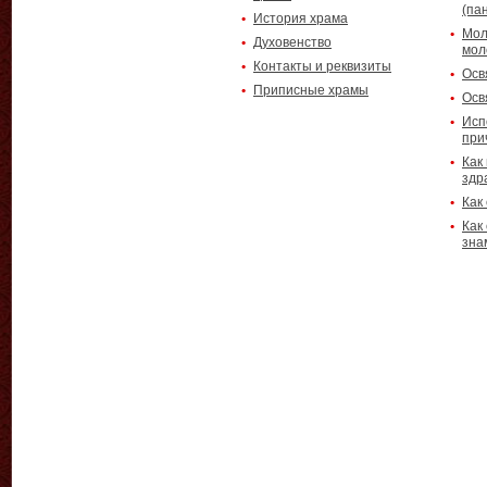
(па
История храма
Мол
Духовенство
мол
Контакты и реквизиты
Осв
Приписные храмы
Осв
Исп
при
Как
здр
Как
Как
зна