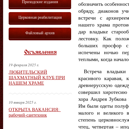
Приходские издания
обозначить особеннос
обряду, диаконов уч
Церковная реабилитация
встречи с архиереем
нашего храма протои
дар владыке староо
Файловый архив
лестовку. Как поло
больших просфор с
испечены ночью пер
Объявления
теплыми, когда начало
19 февраля 2025 г.
Встреча владыки 
ЛЮБИТЕЛЬСКИЙ
ШАХМАТНЫЙ КЛУБ ПРИ
красивого каравая, 
НАШЕМ ХРАМЕ
древнерусскую одежд
совершил хиротесию 
хора Андрея Зубкова
10 января 2025 г.
Им были одеты полуфе
ОТКРЫТА ВАКАНСИЯ:
малого и великого 
рабочий-сантехник
степень церковнослуж
чтец, четвертая – ип