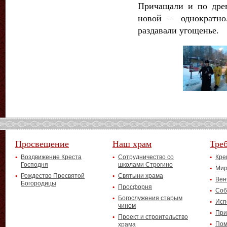
Причащали и по древ
новой – однократно
раздавали угощенье.
Просвещение
Наш храм
Тре
Воздвижение Креста
Сотрудничество со
Кре
Господня
школами Строгино
Мир
Рождество Пресвятой
Святыни храма
Вен
Богородицы
Просфорня
Соб
Богослужения старым
Исп
чином
При
Проект и строительство
Пом
храма