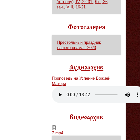
(от полу́), IV, 22-31.
Лк., 36
зач., VIII, 16-21.
Фотогалерея
Престольный праздник
нашего храма - 2023
Аудиоархив
Проповедь на Успение Божией
Матери
Vm
P
Видеоархив
7.mp4
7.mp4