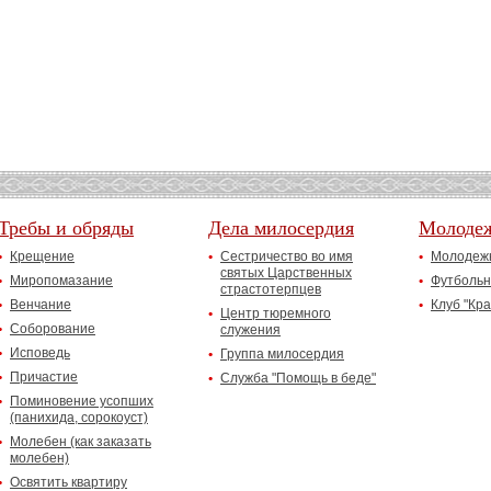
Требы и обряды
Дела милосердия
Молоде
Крещение
Сестричество во имя
Молодежн
святых Царственных
Миропомазание
Футбольн
страстотерпцев
Венчание
Клуб "Кр
Центр тюремного
Соборование
служения
Исповедь
Группа милосердия
Причастие
Служба "Помощь в беде"
Поминовение усопших
(панихида, сорокоуст)
Молебен (как заказать
молебен)
Освятить квартиру