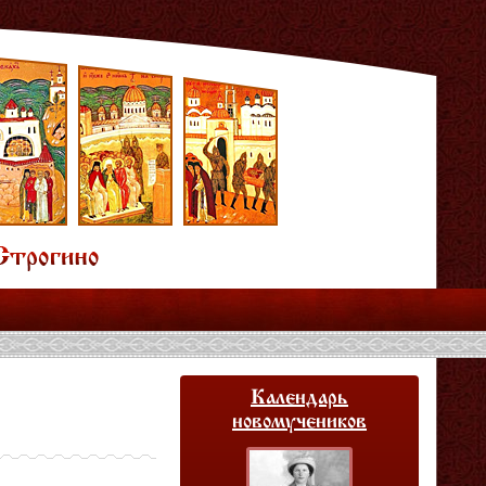
Календарь
новомучеников