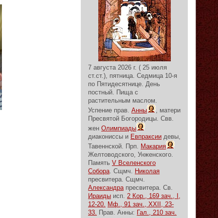
7 августа 2026 г. ( 25 июля
ст.ст.), пятница.
Седмица 10-я
по Пятидесятнице.
День
постный.
Пища с
растительным маслом.
Успение прав.
Анны
, матери
Пресвятой Богородицы. Свв.
жен
Олимпиады
диакониссы и
Евпраксии
девы,
Тавеннской. Прп.
Макария
Желтоводского, Унженского.
Память
V Вселенского
Собора
. Сщмч.
Николая
пресвитера. Сщмч.
Александра
пресвитера. Св.
Ираиды
исп.
2 Кор., 169 зач., I,
12-20.
Мф., 91 зач., XXII, 23-
33.
Прав. Анны:
Гал., 210 зач.