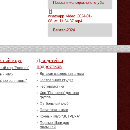
Новости молодежного клуба
whatsapp_video_2024-01-08_at_11.54.37.mp4
whatsapp_video_2024-01-
08_at_11.54.37.mp4
Вертеп-2024
жный круг
Для детей и
подростков
ый хор "Рассвет"
Детская воскресная школа
ый клуб
Театральная студия
асное солнышко"
Тестопластика
Хор "Псалтика" детская
группа
Футбольный клуб
Певческая школа
Конный клуб "ВСТРЕЧА"
Первые Шаги для
малышей