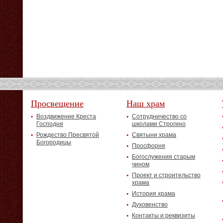
Просвещение
Наш храм
Воздвижение Креста
Сотрудничество со
Господня
школами Строгино
Рождество Пресвятой
Святыни храма
Богородицы
Просфорня
Богослужения старым
чином
Проект и строительство
храма
История храма
Духовенство
Контакты и реквизиты