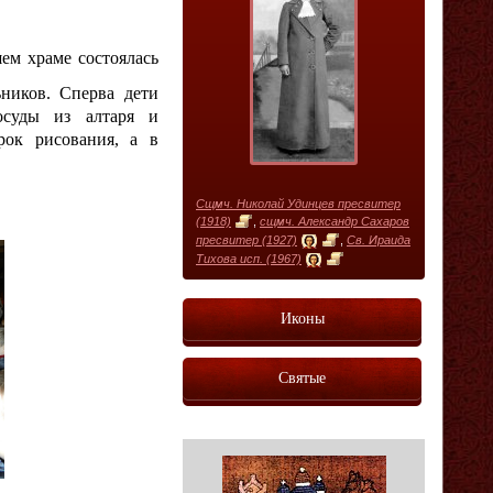
шем храме состоялась
ников. Сперва дети
осуды из алтаря и
рок рисования, а в
Сщмч. Николай Удинцев пресвитер
(1918)
,
сщмч. Александр Сахаров
пресвитер (1927)
,
Св. Ираида
Тихова исп. (1967)
Иконы
Святые