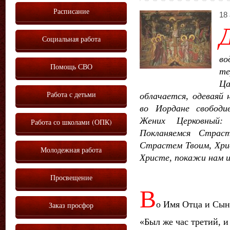
Расписание
18 
Социальная работа
во
Помощь СВО
те
Ц
Работа с детьми
облачается, одеваяй 
во Иордане свободи
Жених Церковный:
Работа со школами (ОПК)
Покланяемся Страст
Страстем Твоим, Хри
Молодежная работа
Христе, покажи нам и 
Просвещение
В
о Имя Отца и Сын
Заказ просфор
«Был же час третий, и