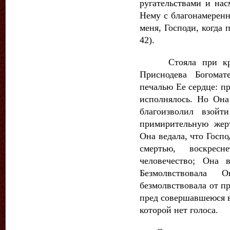
ругательствами и нас
Нему с благонамерен
меня, Господи, когда 
42).
Стояла при крест
Приснодева Богомат
печалью Ее сердце: п
исполнялось. Но Она
благоизволил взой
примирительную жерт
Она ведала, что Госп
смертью, воскре
человечество; Она 
Безмолвствовала 
безмолвствовала от п
пред совершавшеюся 
которой нет голоса.