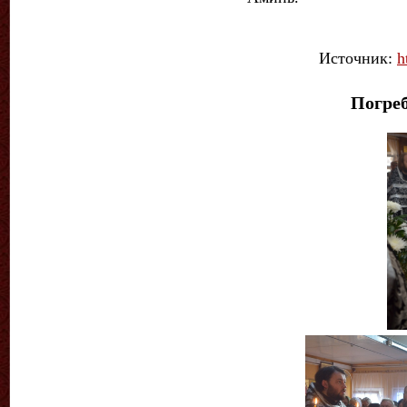
Источник:
h
Погре