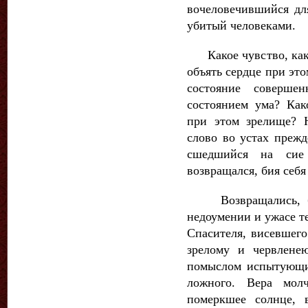
вочеловечившийся для
убитый человеками.
Какое чувство, как 
объять сердце при это
состояние соверше
состоянием ума? Как
при этом зрелище? Н
слово во устах прежд
сшедшийся на сие 
возвращался, бия себя 
Возвращались, бия
недоумении и ужасе т
Спасителя, висевшего
зрелому и червлене
помыслом испытующи
ложного. Вера мол
померкшее солнце, 