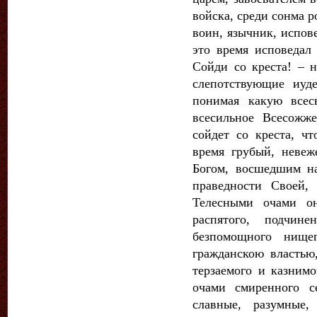
войска, среди сонма 
воин, язычник, испов
это время исповедал
Сойди со креста! – 
слепотствующие иуд
понимая какую всес
всесильное Всесожж
сойдет со креста, ч
время грубый, невеж
Богом, восшедшим н
праведности Своей,
Телесными очами он
распятого, подчин
безпомощного нище
гражданскою властью,
терзаемого и казним
очами смиренного с
славные, разумные