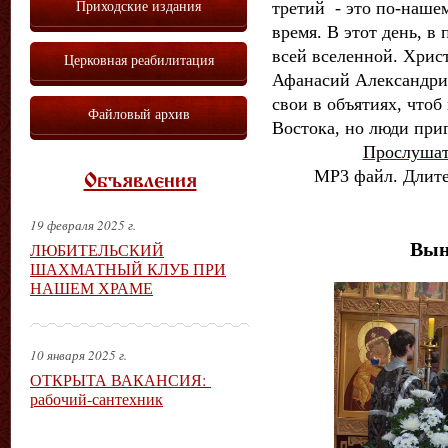
Приходские издания
третий - это по-наше
время. В этот день, в
всей вселенной. Христ
Церковная реабилитация
Афанасий Александрий
свои в объятиях, чтоб
Файловый архив
Востока, но люди пр
Прослушат
МР3 файл. Длите
Объявления
19 февраля 2025 г.
Вын
ЛЮБИТЕЛЬСКИЙ
ШАХМАТНЫЙ КЛУБ ПРИ
НАШЕМ ХРАМЕ
10 января 2025 г.
ОТКРЫТА ВАКАНСИЯ:
рабочий-сантехник