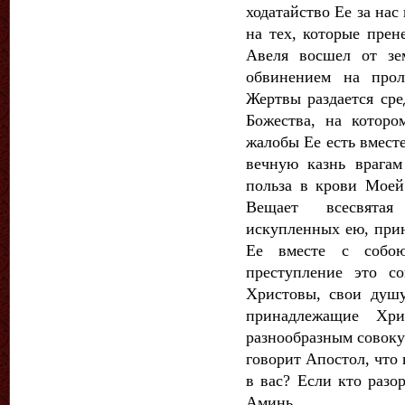
ходатайство Ее за нас
на тех, которые прен
Авеля восшел от зе
обвинением на прол
Жертвы раздается сре
Божества, на которо
жалобы Ее есть вмест
вечную казнь врага
польза в крови Моей
Вещает всесвятая
искупленных ею, прин
Ее вместе с собо
преступление это с
Христовы, свои душ
принадлежащие Хр
разнообразным совокуп
говорит Апостол, что
в вас? Если кто разо
Аминь.