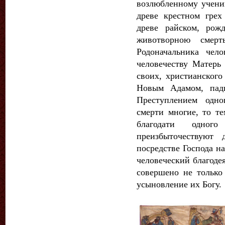
возлюбленному ученик
древе крестном гре
древе райском, рож
животворною смерт
Родоначальника чел
человечеству Матерь
своих, христианского
Новым Адамом, пад
Преступлением одно
смерти многие, то те
благодати одног
преизбыточествуют
посредстве Господа н
человеческий благоде
совершено не только
усыновление их Богу.