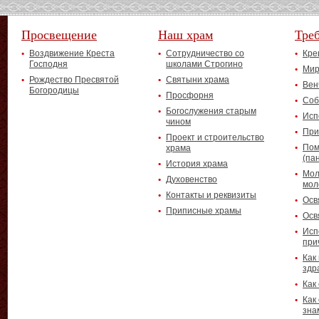
Просвещение
Наш храм
Тре
Воздвижение Креста
Сотрудничество со
Кре
Господня
школами Строгино
Мир
Рождество Пресвятой
Святыни храма
Вен
Богородицы
Просфорня
Соб
Богослужения старым
Исп
чином
При
Проект и строительство
Пом
храма
(па
История храма
Мол
Духовенство
мол
Контакты и реквизиты
Осв
Приписные храмы
Осв
Исп
при
Как
здр
Как
Как
зна