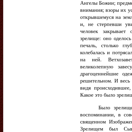
Ангелы Божии; предме
внимания; взоры их у
открывшемуся на земл
и, не стерпевши ув
человек закрывает
зрелище: оно оделось
печаль, столько глу
колебалась и потряса
на ней. Ветхозаве
великолепную завес
драгоценнейшие оде
решительном. И весь 
видя происходившее,
Какое это было зрели
Было зрелище, к
воспоминании, в со
священном Изображе
Зрелищем был Сы