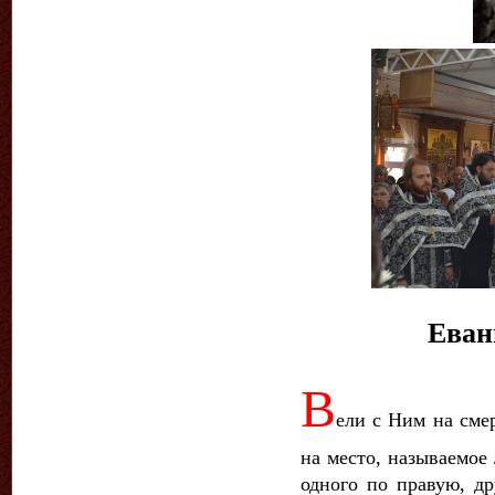
Еван
В
ели с Ним на сме
на место, называемое 
одного по правую, др