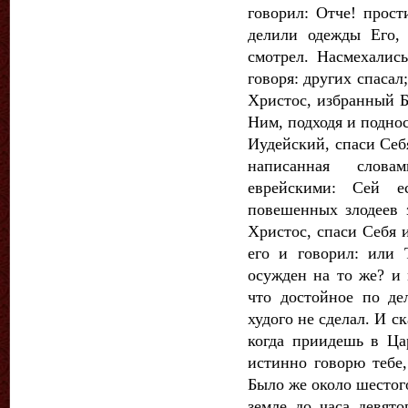
говорил: Отче! прост
делили одежды Его,
смотрел. Насмехалис
говоря: других спасал
Христос, избранный Б
Ним, подходя и поднос
Иудейский, спаси Себ
написанная слов
еврейскими: Сей 
повешенных злодеев 
Христос, спаси Себя 
его и говорил: или 
осужден на то же? и
что достойное по д
худого не сделал. И с
когда приидешь в Ца
истинно говорю тебе
Было же около шестого
земле до часа девято