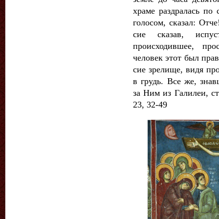
храме раздралась по 
голосом, сказал: Отч
сие сказав, испу
происходившее, про
человек этот был пра
сие зрелище, видя пр
в грудь. Все же, зна
за Ним из Галилеи, ст
23, 32-49