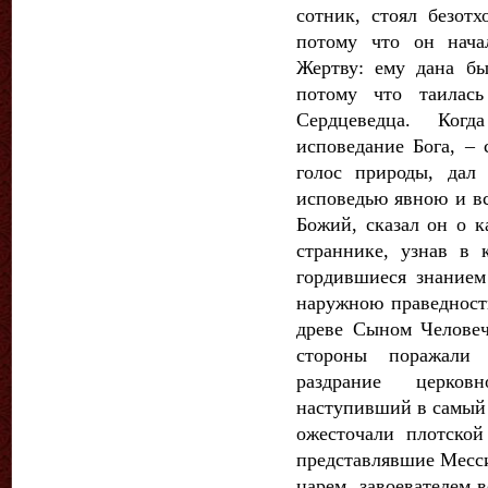
сотник, стоял безот
потому что он нача
Жертву: ему дана бы
потому что таилась
Сердцеведца. Когд
исповедание Бога, – 
голос природы, дал
исповедью явною и в
Божий, сказал он о к
страннике, узнав в 
гордившиеся знанием
наружною праведност
древе Сыном Челове
стороны поражали 
раздрание церков
наступивший в самый 
ожесточали плотской
представлявшие Месс
царем, завоевателем 