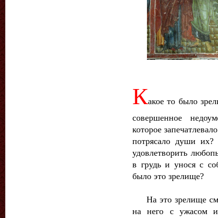
К
акое то было зре
совершенное недоу
которое запечатлевало
потрясало души их?
удовлетворить любопы
в грудь и унося с с
было это зрелище?
На это зрелище смот
на него с ужасом и