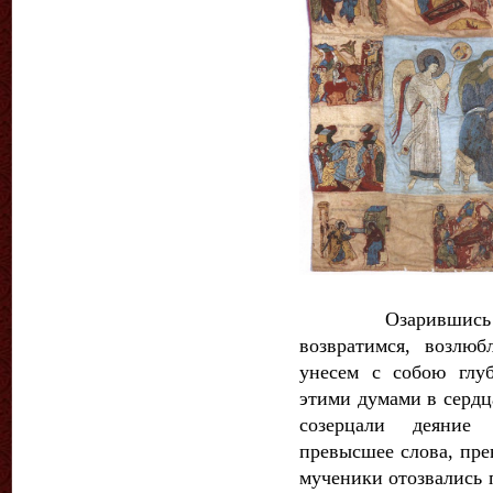
Озарившись созе
возвратимся, возлю
унесем с собою глуб
этими думами в серд
созерцали деяние
превысшее слова, пре
мученики отозвались 