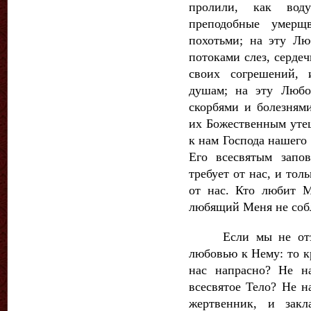
пролили, как вод
преподобные умерщ
похотьми; на эту Лю
потоками слез, серде
своих согрешений, 
душам; на эту Любо
скорбями и болезнями
их Божественным уте
к нам Господа нашего
Его всесвятым запо
требует от нас, и то
от нас. Кто любит М
любящий Меня не собл
Если мы не отзов
любовью к Нему: то к
нас напрасно? Не н
всесвятое Тело? Не н
жертвенник, и закл