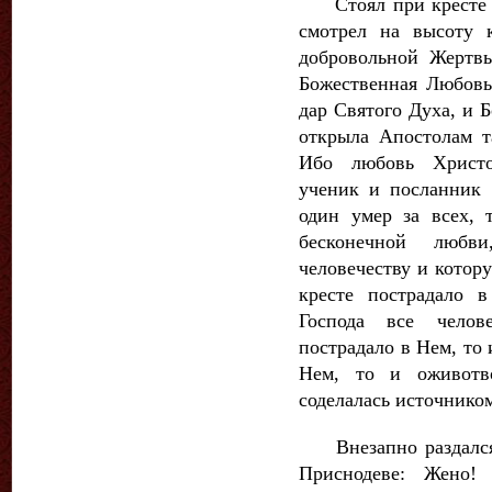
Стоял при кресте в
смотрел на высоту 
добровольной Жертв
Божественная Любовь
дар Святого Духа, и 
открыла Апостолам т
Ибо любовь Христов
ученик и посланник 
один умер за всех, 
бесконечной любв
человечеству и котор
кресте пострадало 
Господа все челов
пострадало в Нем, то 
Нем, то и оживотв
соделалась источнико
Внезапно раздался с
Приснодеве: Жено