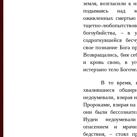
земля, возгласили к 
подымаясь над мо
оживленных смертью 
тщетно-любопытствова
богоубийства, – в 
содрогнувшейся бес
свое познание Бога п
Возвращались, бия себя
и кровь свою, в уг
истерзано тело Богоче
В то время, как 
хвалившиеся обшир
недоумевали, взирая 
Пророками, взирая на
они были бессознате
Иудеи недоумевал
опасением и мрачн
бедствия, – стоял 