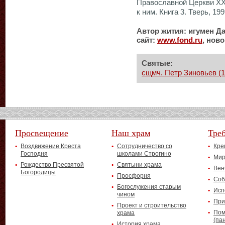
Православной Церкви ХХ
к ним. Книга 3. Тверь, 199
Автор жития: игумен Д
сайт:
www
.
fond
.
ru
, нов
Святые:
сщмч. Петр Зиновьев (1
Просвещение
Наш храм
Тре
Воздвижение Креста
Сотрудничество со
Кре
Господня
школами Строгино
Мир
Рождество Пресвятой
Святыни храма
Вен
Богородицы
Просфорня
Соб
Богослужения старым
Исп
чином
При
Проект и строительство
Пом
храма
(па
История храма