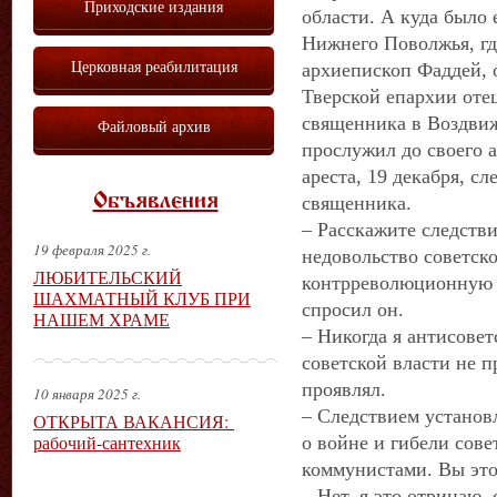
Приходские издания
области. А куда было
Нижнего Поволжья, гд
Церковная реабилитация
архиепископ Фаддей, 
Тверской епархии оте
священника в Воздвиж
Файловый архив
прослужил до своего а
ареста, 19 декабря, с
Объявления
священника.
– Расскажите следстви
19 февраля 2025 г.
недовольство советск
ЛЮБИТЕЛЬСКИЙ
контрреволюционную а
ШАХМАТНЫЙ КЛУБ ПРИ
спросил он.
НАШЕМ ХРАМЕ
– Никогда я антисовет
советской власти не п
проявлял.
10 января 2025 г.
– Следствием установ
ОТКРЫТА ВАКАНСИЯ:
рабочий-сантехник
о войне и гибели сове
коммунистами. Вы эт
– Нет, я это отрицаю,