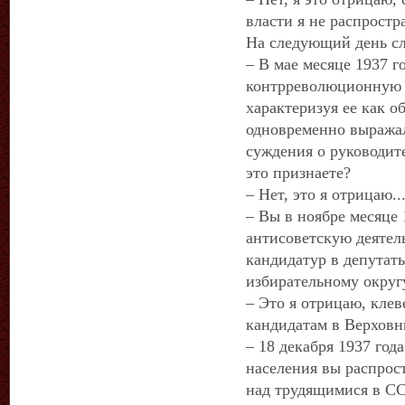
власти я не распростр
На следующий день сл
– В мае месяце 1937 г
контрреволюционную д
характеризуя ее как о
одновременно выражал
суждения о руководит
это признаете?
– Нет, это я отрицаю..
– Вы в ноябре месяце 
антисоветскую деятел
кандидатур в депутат
избирательному округ
– Это я отрицаю, кле
кандидатам в Верховн
– 18 декабря 1937 год
населения вы распрос
над трудящимися в СС