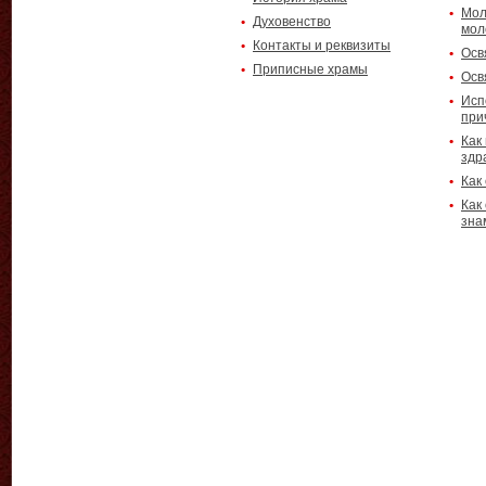
Мол
Духовенство
мол
Контакты и реквизиты
Осв
Приписные храмы
Осв
Исп
при
Как
здр
Как
Как
зна