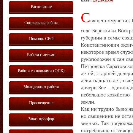
Даты:
29 декабря
Расписание
С
вященномученик П
Социальная работа
селе Березники Воскр
губернии в семье свящ
Помощь СВО
Константинович окон
некоторое время служ
Работа с детьми
рукоположен в сан св
Петровска Саратовско
Работа со школами (ОПК)
детей, старшей дочер
девятнадцать лет, сы
Молодежная работа
дочери Зое – одиннадц
небольшое хозяйство –
земли.
Просвещение
Как ни трудно было ж
но священник не оста
Заказ просфор
земных. Так продолжа
потребовало от свяще