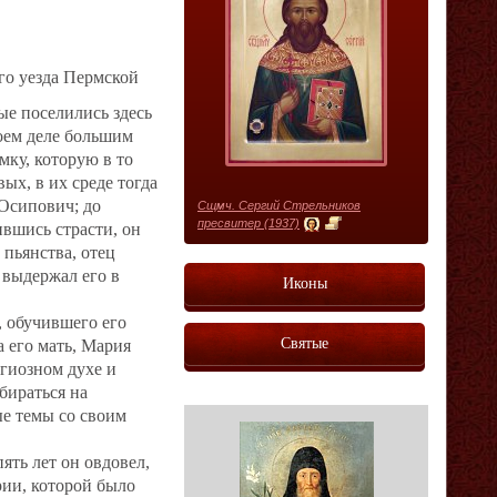
го уезда Пермской
ые поселились здесь
воем деле большим
мку, которую в то
ых, в их среде тогда
Осипович; до
Сщмч. Сергий Стрельников
пресвитер (1937)
ившись страсти, он
 пьянства, отец
 выдержал его в
Иконы
 обучившего его
Святые
а его мать, Мария
игиозном духе и
бираться на
ые темы со своим
ять лет он овдовел,
рии, которой было