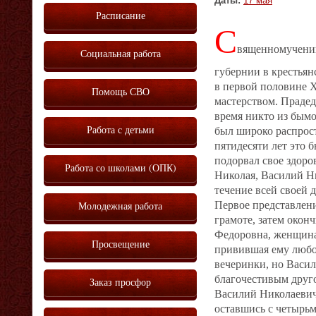
Даты:
17 мая
Расписание
С
вященномученик
Социальная работа
губернии в крестьян
в первой половине Х
Помощь СВО
мастерством. Прадед
время никто из бымо
Работа с детьми
был широко распрос
пятидесяти лет это 
подорвал свое здоров
Работа со школами (ОПК)
Николая, Василий Ни
течение всей своей 
Молодежная работа
Первое представлен
грамоте, затем окон
Федоровна, женщина 
Просвещение
привившая ему любов
вечеринки, но Васил
благочестивым друг
Заказ просфор
Василий Николаевич 
оставшись с четырьм