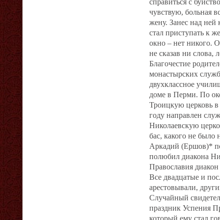
справиться с буйств
чувствую, больная в
жену. Занес над ней 
стал приступать к же
окно – нет никого. О
не сказав ни слова, л
Благочестие родител
монастырских служба
двухклассное учили
доме в Перми. По ок
Троицкую церковь в 
году направлен служ
Николаевскую церко
бас, какого не было
Аркадий (Ершов)* п
полюбил диакона Ник
Православия диакон
Все двадцатые и по
арестовывали, други
Случайный свидетель
праздник Успения Пр
который ему стал го