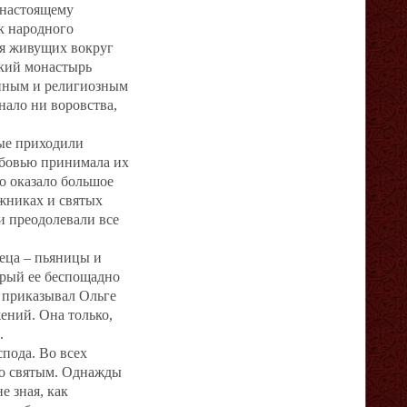
-настоящему
к народного
ля живущих вокруг
ский монастырь
енным и религиозным
нало ни воровства,
ые приходили
юбовью принимала их
о оказало большое
ижниках и святых
и преодолевали все
еца – пьяницы и
орый ее беспощадно
и приказывал Ольге
ений. Она только,
.
пода. Во всех
Его святым. Однажды
е зная, как