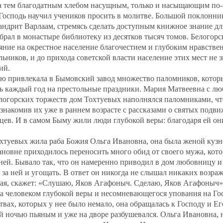
ла тем благодатным хлебом насущным, только и насыщающим по
 Господь научил учеников просить в молитве. Большой поклонни
андрит Варлаам, стремясь сделать доступным книжное знание д
обрал в монастыре библиотеку из десятков тысяч томов. Белогор
яние на окрестное население благочестием и глубоким нравств
льников, и до прихода советской власти население этих мест не з
ий.
рю привлекала в Бымовский завод множество паломников, котор
ль каждый год на престольные праздники. Мария Матвеевна с л
белогорских торжеств дом Тохтуевых наполнялся паломниками, чт
ознакомив их уже в раннем возрасте с рассказами о святых подв
дцев. И в самом Быму жили люди глубокой веры: благодаря ей он
охтуевых жила раба Божия Ольга Ивановна, она была женой кузн
новне приходилось переносить много обид от своего мужа, кот
 ней. Бывало так, что он намеренно приводил в дом любовницу 
за ней и угощать. В ответ он никогда не слышал никаких возраж
ная, скажет: «Слушаю, Яков Агафоныч. Сделаю, Яков Агафоныч»
 человеком глубокой веры и несомневающегося упования на Гос
твах, которых у нее было немало, она обращалась к Господу и 
 ночью пьяным и уже на дворе разбушевался. Ольга Ивановна, н