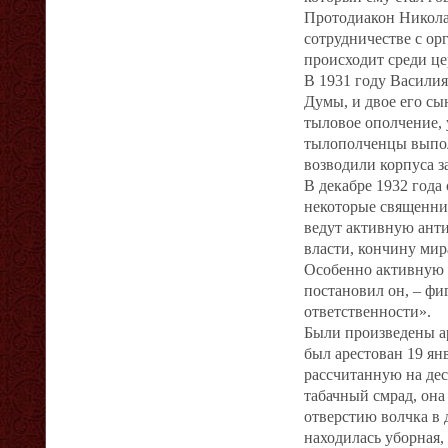
Протодиакон Николай
сотрудничестве с ор
происходит среди це
В 1931 году Васили
Думы, и двое его сы
тыловое ополчение, 
тылополченцы выпол
возводили корпуса з
В декабре 1932 года
некоторые священник
ведут активную анти
власти, кончину мир
Особенно активную д
постановил он, – фи
ответственности».
Были произведены ар
был арестован 19 ян
рассчитанную на дес
табачный смрад, она
отверстию волчка в 
находилась уборная,