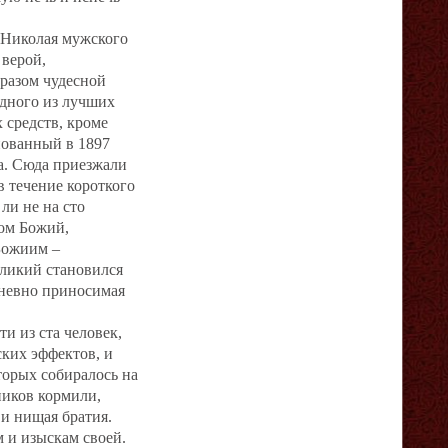
я Николая мужского
 верой,
разом чудесной
одного из лучших
 средств, кроме
нованный в 1897
а. Сюда приезжали
в течение короткого
ли не на сто
ом Божий,
 Божиим –
ликий становился
дневно приносимая
и из ста человек,
ких эффектов, и
торых собиралось на
ников кормили,
 и нищая братия.
 и изыскам своей.