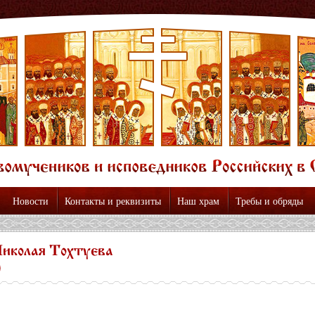
Новости
Контакты и реквизиты
Наш храм
Требы и обряды
иколая Тохтуева
)