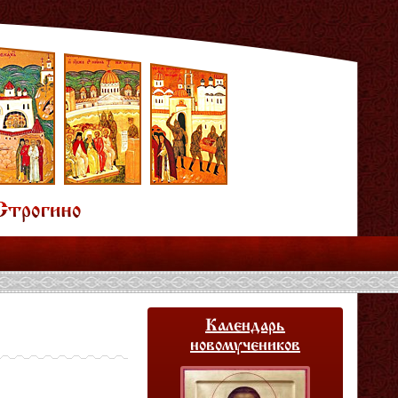
Календарь
новомучеников