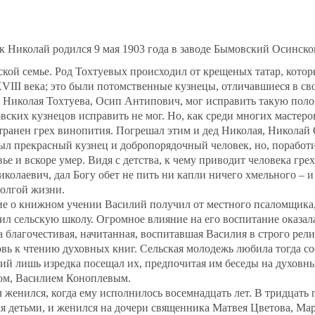
 Николай родился 9 мая 1903 года в заводе Бымовский Осинско
ской семье. Род Тохтуевых происходил от крещеных татар, котор
VIII века; это были потомственные кузнецы, отличавшиеся в с
 Николая Тохтуева, Осип Антипович, мог исправить такую поло
вских кузнецов исправить не мог. Но, как среди многих мастеров
транен грех винопития. Погрешал этим и дед Николая, Николай 
был прекрасный кузнец и добропорядочный человек, но, поработ
ье и вскоре умер. Видя с детства, к чему приводит человека грех
колаевич, дал Богу обет не пить ни капли ничего хмельного – и
долгой жизни.
ие о книжном учении Василий получил от местного псаломщика,
чил сельскую школу. Огромное влияние на его воспитание оказал
благочестивая, начитанная, воспитавшая Василия в строго рел
ь к чтению духовных книг. Сельская молодежь любила тогда со
ий лишь изредка посещал их, предпочитая им беседы на духовн
ом, Василием Коноплевым.
женился, когда ему исполнилось восемнадцать лет. В тридцать п
я детьми, и женился на дочери священника Матвея Цветова, Ма