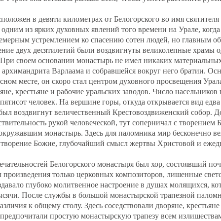
положен в девяти километрах от Белогорского во имя святител
одним из ярких духовных явлений того времени на Урале, когда
емерным устремлением ко спасению сотен людей, но главным об
чение двух десятилетий были воздвигнуты великолепные храмы 
 При своем основании монастырь не имел никаких материальных
 архимандрита Варлаама и собравшейся вокруг него братии. Ос
сном месте, он скоро стал центром духовного просвещения Урал
яне, крестьяне и рабочие уральских заводов. Число насельников 
пятисот человек. На вершине горы, откуда открывается вид едва 
 был воздвигнут величественный Крестовоздвиженский собор. Д
твительность рукой человеческой, тут соперничал с творением
окружавшим монастырь. Здесь для паломника мир бесконечно ве
 творение Божие, глубочайший смысл жертвы Христовой и еже
чательностей Белогорского монастыря был хор, состоявший почт
л произведения только церковных композиторов, лишенные светс
здавало глубоко молитвенное настроение в душах молящихся, ко
ысячи. После службы в большой монастырской трапезной палом
азличия к общему столу. Здесь соседствовали дворяне, крестьяне
предпочитали простую монастырскую трапезу всем излишествам