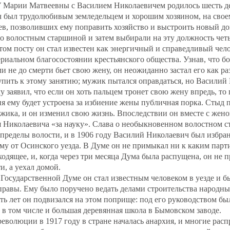
 У Марии Матвеевны с Василием Николаевичем родилось шесть д
 был трудолюбивым земледельцем и хорошим хозяином, на своем
в, позволивших ему поправить хозяйство и выстроить новый до
го волостным старшиной и затем выбирали на эту должность четы
этом посту он стал известен как энергичный и справедливый чел
риальном благосостоянии крестьянского общества. Узнав, что б
ли не до смерти бьет свою жену, он неожиданно застал его как раз
упить к этому занятию; мужик пытался оправдаться, но Василий
 заявил, что если он хоть пальцем тронет свою жену впредь, то
я ему будет устроена за избиение жены публичная порка. Стыд
жика, и он изменил свою жизнь. Впоследствии он вместе с жен
я Николаевича «за науку». Слава о необыкновенном волостном 
 пределы волости, и в 1906 году Василий Николаевич был избран
у от Осинского уезда. В Думе он не примыкал ни к каким парт
одящее, и, когда через три месяца Дума была распущена, он не п
, а уехал домой.
Государственной Думе он стал известным человеком в уезде и б
равы. Ему было поручено ведать делами строительства народны
ь лет он подвизался на этом поприще: под его руководством б
 в том числе и большая деревянная школа в Бымовском заводе.
еволюции в 1917 году в стране началась анархия, и многие ра