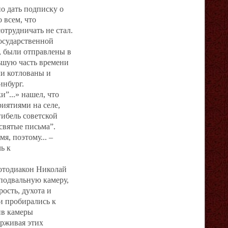
о дать подписку о
 всем, что
отрудничать не стал.
осударственной
, были отправлены в
льшую часть времени
и котлованы и
инбург.
”...» нашел, что
иятиями на селе,
гибель советской
святые письма”.
я, поэтому... –
ь к
ротодиакон Николай
 подвальную камеру,
ость, духота и
и пробирались к
ив камеры
ерживая этих