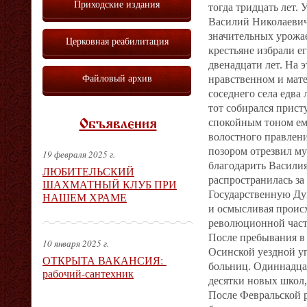
Приходские издания
тогда тридцать лет.
Василий Николаевич
значительных урожае
Церковная реабилитация
крестьяне избрали е
двенадцати лет. На 
Файловый архив
нравственном и мате
соседнего села едва 
тот собирался прист
спокойным тоном ему
Объявления
волостного правлени
позором отрезвил му
19 февраля 2025 г.
благодарить Васили
ЛЮБИТЕЛЬСКИЙ
распространилась за
ШАХМАТНЫЙ КЛУБ ПРИ
Государственную Дум
НАШЕМ ХРАМЕ
и осмысливая происх
революционной части
После пребывания в 
10 января 2025 г.
Осинской уездной уп
ОТКРЫТА ВАКАНСИЯ:
больниц. Одиннадцат
рабочий-сантехник
десятки новых школ,
После Февральской р