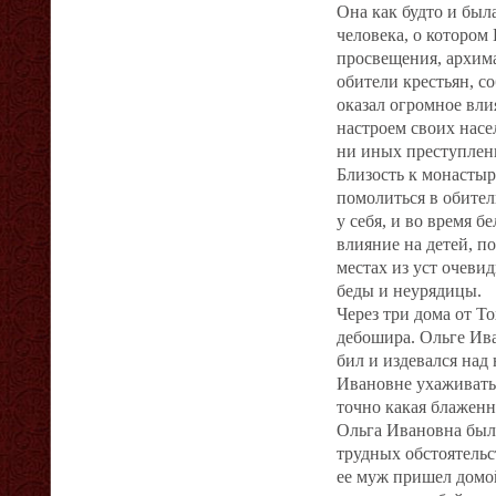
Она как будто и бы
человека, о котором
просвещения, архим
обители крестьян, с
оказал огромное вли
настроем своих насе
ни иных преступлен
Близость к монасты
помолиться в обите
у себя, и во время 
влияние на детей, п
местах из уст очеви
беды и неурядицы.
Через три дома от Т
дебошира. Ольге Ива
бил и издевался над
Ивановне ухаживать 
точно какая блажен
Ольга Ивановна была
трудных обстоятельс
ее муж пришел домой