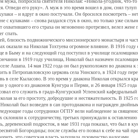
ом мужа, попросила святителя Николая: «Никола-угодник, что-то 
ся. Отведи его руку». А муж в это время вошел в дом, снял тулуп
кулаки – и вдруг в окно постучали. Он бросился посмотреть – не
не с кулаками – снова раздался стук в окно, но только уже сильн
т охватившего его страха он мгновенно протрезвел, велел жене п
ег спать.
ей, близость подвижнического миссионерского монастыря и част
х оказали на Николая Тохтуева огромное влияние. В 1916 году
ще в Быму и на следующий год поступил в училище псаломщико
ончании в 1919 году училища, Николай был назначен псаломщик
селе Ашапа. 14 мая 1922 года он был рукоположен во диакона к 
ить в Петропавловскую церковь села Уинского, в 1924 году пере
вь в селе Кыласово. В это время у диакона Николая открылся к
 ни у одного из диаконов Кунгура и Перми, и 26 января 1925 год
озвал его служить в градо-Кунгурский Успенский кафедральный
олая за его простоту, добродушие и нестяжательность. В 1925 
 Николай был возведен в сан протодиакона и награжден двойным
следующие годы сотрудники ОГПУ вели наблюдение за священн
х склоняли к сотрудничеству, третьих принуждали к оставлению
, деревенский подросток, в мае 1931 года показал, что был в ку
есвятой Богородицы; после службы его позвал к себе на чай пр
ворить, что советская власть задушила духовенство налогами.