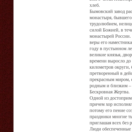
хлеб.
Бымовский завод рас
монастыря, бывшего 
трудолюбием, нелиц
силой Божией, в те
монастырей России.
веры его наместника
году в пустынном ле
великие князья, двор
времени выросло до 
километров округи,
претворенный в дейс
прекрасным миром, 
родным и близким –
Бескровная Жертва.
Одной из достоприме
причем хор исполня
потому его пение со
праздники многие т
приглашая всех без р
Люди обеспеченные 