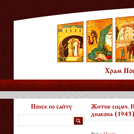
Поиск по сайту
Житие сщмч. Н
диакона (1943
Поиск