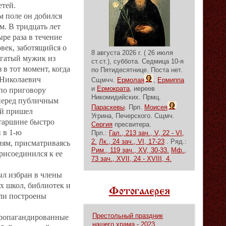
етей.
 поле он добился
м. В тридцать лет
ре раза в течение
овек, заботящийся о
8 августа 2026 г. ( 26 июля
огатый мужик из
ст.ст.), суббота.
Седмица 10-я
 в тот момент, когда
по Пятидесятнице.
Поста нет.
 Николаевич
Сщмчч.
Ермолая
,
Ермиппа
и
Ермократа
, иереев
 по приговору
Никомидийских. Прмц.
 перед публичным
Параскевы
. Прп.
Моисея
ой пришел
Угрина, Печерского. Сщмч.
старшине быстро
Сергия
пресвитера.
 в 1-ю
Прп.:
Гал., 213 зач., V, 22 - VI,
2.
Лк., 24 зач., VI, 17-23
. Ряд.:
иям, присматриваясь
Рим., 119 зач., XV, 30-33.
Мф.,
рисоединился к ее
73 зач., XVII, 24 - XVIII, 4.
ыл избран в члены
х школ, библиотек и
Фотогалерея
ыли построены
Престольный праздник
спропагандированные
нашего храма - 2023