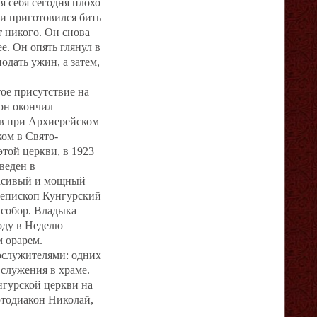
я себя сегодня плохо
 и приготовился бить
т никого. Он снова
ее. Он опять глянул в
одать ужин, а затем,
ое присутствие на
 он окончил
в при Архиерейском
ом в Свято-
этой церкви, в 1923
веден в
расивый и мощный
а епископ Кунгурский
 собор. Владыка
году в Неделю
 орарем.
ослужителями: одних
 служения в храме.
нгурской церкви на
отодиакон Николай,