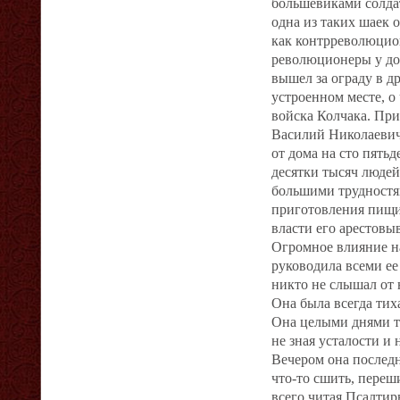
большевиками солдат
одна из таких шаек 
как контрреволюцио
революционеры у дом
вышел за ограду в др
устроенном месте, о
войска Колчака. Пр
Василий Николаевич
от дома на сто пять
десятки тысяч людей
большими трудностям
приготовления пищи
власти его арестовыв
Огромное влияние на
руководила всеми е
никто не слышал от 
Она была всегда тих
Она целыми днями тр
не зная усталости и 
Вечером она последн
что-то сшить, переш
всего читая Псалтир