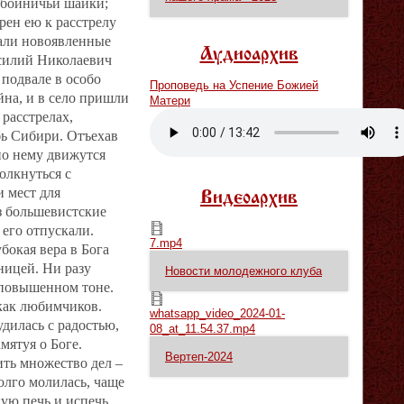
збойничьи шайки;
рен ею к расстрелу
али новоявленные
Аудиоархив
асилий Николаевич
 подвале в особо
Проповедь на Успение Божией
йна, и в село пришли
Матери
расстрелах,
Vm
P
бь Сибири. Отъехав
 по нему движутся
олкнуться с
и мест для
Видеоархив
з большевистские
7.mp4
 его отпускали.
7.mp4
бокая вера в Бога
ницей. Ни разу
Новости молодежного клуба
 повышенном тоне.
whatsapp_video_2024-01-08_at_11.54.37.mp4
 как любимчиков.
whatsapp_video_2024-01-
дилась с радостью,
08_at_11.54.37.mp4
мятуя о Боге.
Вертеп-2024
ить множество дел –
долго молилась, чаще
кую печь и испечь