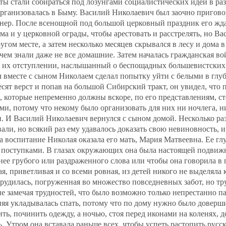
ы стали собираться под лозунгами социалистических идей в ра
организовалась в Быму. Василий Николаевич был заочно пригово
нер. После всенощной под большой церковный праздник его жд
а и у церковной ограды, чтобы арестовать и расстрелять, но В
угом месте, а затем несколько месяцев скрывался в лесу и дома в
 чем знали даже не все домашние. Затем началась гражданская во
и их отступлении, наслышанный о беспощадных большевистских 
 вместе с сыном Николаем сделал попытку уйти с белыми в глу
десят верст и попав на большой Сибирский тракт, он увидел, что
, которые непременно должны вскоре, по его представлениям, ст
и, потому что некому было организовать для них ни ночлега, н
. И Василий Николаевич вернулся с сыном домой. Несколько ра
али, но всякий раз ему удавалось доказать свою невиновность, и
 воспитание Николая оказала его мать, Мария Матвеевна. Ее глу
е поступками. В глазах окружающих она была настоящей подвиж
нее грубого или раздраженного слова или чтобы она говорила в
ая, приветливая и со всеми ровная, из детей никого не выделяла
удилась, погруженная во множество повседневных забот, но тру
не замечая трудностей, что было возможно только непрестанно па
яя укладывалась спать, потому что по дому нужно было доверш
ить, починить одежду, а ночью, стоя перед иконами на коленях, 
ь. Утром она вставала раньше всех, чтобы успеть растопить русс