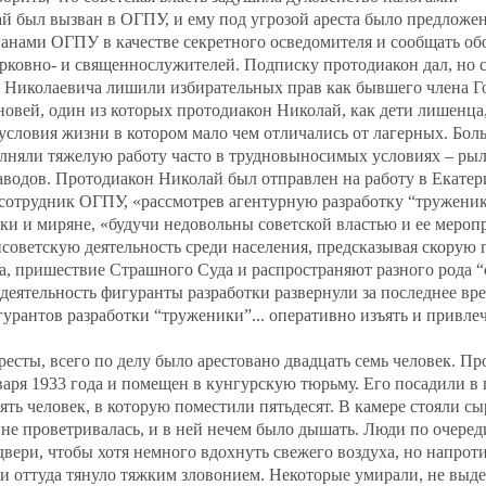
 был вызван в ОГПУ, и ему под угрозой ареста было предложен
ганами ОГПУ в качестве секретного осведомителя и сообщать обо
рковно- и священнослужителей. Подписку протодиакон дал, но с
я Николаевича лишили избирательных прав как бывшего члена Г
новей, один из которых протодиакон Николай, как дети лишенца
условия жизни в котором мало чем отличались от лагерных. Бо
няли тяжелую работу часто в трудновыносимых условиях – рыл
аводов. Протодиакон Николай был отправлен на работу в Екатер
 сотрудник ОГПУ, «рассмотрев агентурную разработку “труженики
и и миряне, «будучи недовольны советской властью и ее меропр
советскую деятельность среди населения, предсказывая скорую 
а, пришествие Страшного Суда и распространяют разного рода “
еятельность фигуранты разработки развернули за последнее врем
гурантов разработки “труженики”... оперативно изъять и привлеч
есты, всего по делу было арестовано двадцать семь человек. П
варя 1933 года и помещен в кунгурскую тюрьму. Его посадили в
ять человек, в которую поместили пятьдесят. В камере стояли сыр
 не проветривалась, и в ней нечем было дышать. Люди по очеред
двери, чтобы хотя немного вдохнуть свежего воздуха, но напрот
 и оттуда тянуло тяжким зловонием. Некоторые умирали, не выд