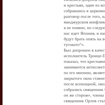
и крестьян, один из к
собравшись в церковн
разговор после того, к
манджурском конфликт
я не помню, но следую
нас идет Япония, и н
будут брать опять на 
туговато“».
Был допрошен в качес
исполнитель Троице-Г
показал, что крестьян
занимаются антисовет
по его мнению, являет
закрытого окна ставне
после всенощной, око
собрались священник О
он же сторож», члены 
священник Орлов стал