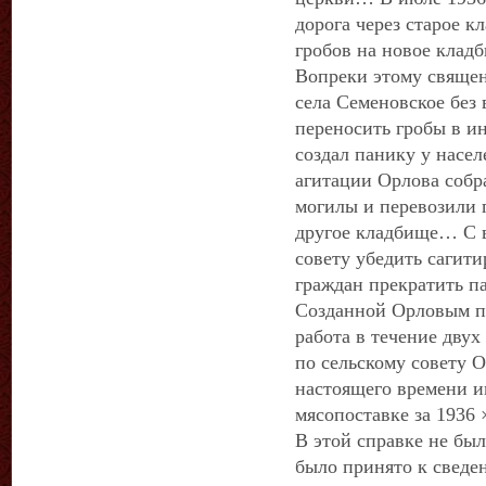
дорога через старое к
гробов на новое кла
Вопреки этому свяще
села Семеновское без
переносить гробы в и
создал панику у насел
агитации Орлова собр
могилы и перевозили 
другое кладбище… С в
совету убедить саги
граждан прекратить п
Созданной Орловым п
работа в течение двух
по сельскому совету О
настоящего времени и
мясопоставке за 1936 
В этой справке не был
было принято к сведе