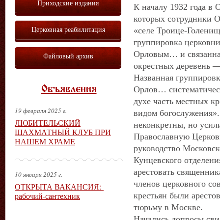
Приходские издания
К началу 1932 года в 
которых сотрудники О
Церковная реабилитация
«селе Троице-Голенищ
группировка церковни
Орловым… и связанна
Файловый архив
окрестных деревень —
Названная группиров
Объявления
Орлов… систематическ
духе часть местных кр
19 февраля 2025 г.
видом богослужения».
ЛЮБИТЕЛЬСКИЙ
неконкретны, но усил
ШАХМАТНЫЙ КЛУБ ПРИ
Православную Церковь
НАШЕМ ХРАМЕ
руководство Московс
Кунцевского отделен
арестовать священник
10 января 2025 г.
членов церковного сов
ОТКРЫТА ВАКАНСИЯ:
рабочий-сантехник
крестьян были аресто
тюрьму в Москве.
Начались допросы сви