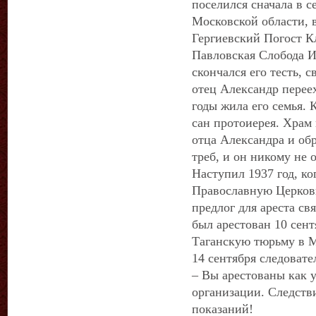
поселился сначала в 
Московской области, в
Гергиевский Погост Кл
Павловская Слобода И
скончался его тесть,
отец Александр переех
годы жила его семья. 
сан протоиерея. Храм 
отца Александра и об
треб, и он никому не 
Наступил 1937 год, ко
Православную Церков
предлог для ареста с
был арестован 10 сент
Таганскую тюрьму в 
14 сентября следоват
– Вы арестованы как 
организации. Следств
показаний!