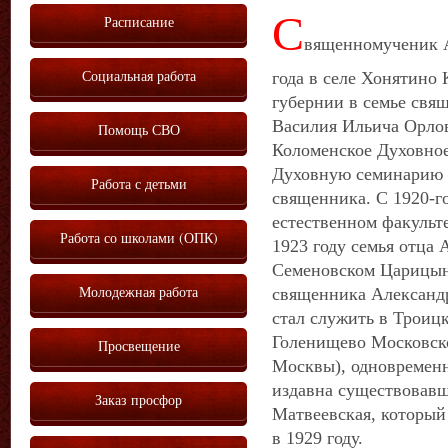
С
Расписание
вященномученик А
Социальная работа
года в селе Хонятино
губернии в семье свя
Василия Ильича Орлов
Помощь СВО
Коломенское Духовно
Духовную семинарию и
Работа с детьми
священника. С 1920-го
естественном факульт
Работа со школами (ОПК)
1923 году семья отца 
Семеновском Царицынс
Молодежная работа
священника Александр
стал служить в Троицк
Голенищево Московско
Просвещение
Москвы), одновременн
издавна существовавш
Заказ просфор
Матвеевская, который
в 1929 году.