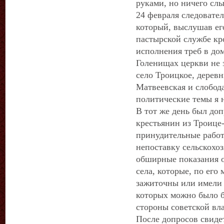
руками, но ничего сл
24 февраля следовате
который, выслушав его
пастырской службе кр
исполнения треб в д
Голенищах церкви не 
село Троицкое, дерев
Матвеевская и слобод
политические темы я н
В тот же день был до
крестьянин из Троице
принудительные работ
непоставку сельскохоз
обширные показания о
села, которые, по его
зажиточны или имели 
которых можно было б
стороны советской вла
После допросов свиде