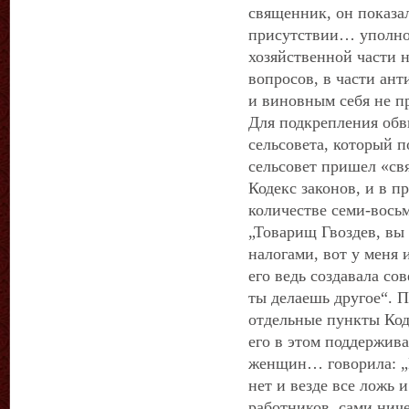
священник, он показа
присутствии… уполно
хозяйственной части 
вопросов, в части ант
и виновным себя не п
Для подкрепления обв
сельсовета, который по
сельсовет пришел «св
Кодекс законов, и в п
количестве семи-вось
„Товарищ Гвоздев, в
налогами, вот у меня 
его ведь создавала сов
ты делаешь другое“. П
отдельные пункты Код
его в этом поддержив
женщин… говорила: „
нет и везде все ложь 
работников, сами нич