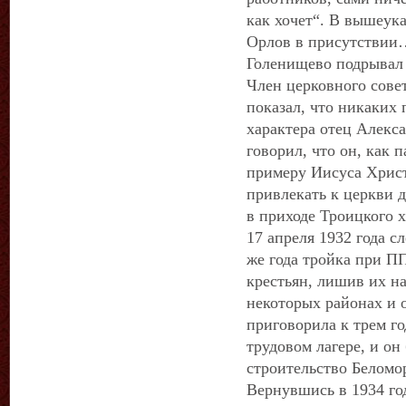
как хочет“. В вышеук
Орлов в присутствии…
Голенищево подрывал 
Член церковного совет
показал, что никаких
характера отец Алекс
говорил, что он, как 
примеру Иисуса Христ
привлекать к церкви д
в приходе Троицкого х
17 апреля 1932 года с
же года тройка при П
крестьян, лишив их на
некоторых районах и 
приговорила к трем г
трудовом лагере, и он
строительство Беломо
Вернувшись в 1934 го