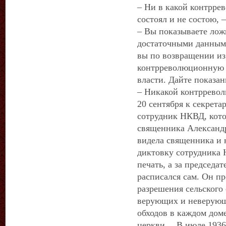
– Ни в какой контрре
состоял и не состою,
– Вы показываете лож
достаточными данными
вы по возвращении из
контрреволюционную д
власти. Дайте показан
– Никакой контрревол
20 сентября к секрет
сотрудник НКВД, кото
священника Александр
видела священника и н
диктовку сотрудника 
печать, а за председа
расписался сам. Он пр
разрешения сельского
верующих и неверующ
обходов в каждом дом
церкви… В июле 1936 