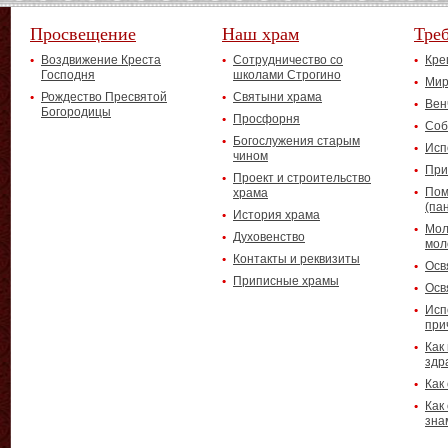
Просвещение
Наш храм
Тре
Воздвижение Креста
Сотрудничество со
Кре
Господня
школами Строгино
Мир
Рождество Пресвятой
Святыни храма
Вен
Богородицы
Просфорня
Соб
Богослужения старым
Исп
чином
При
Проект и строительство
Пом
храма
(па
История храма
Мол
Духовенство
мол
Контакты и реквизиты
Осв
Приписные храмы
Осв
Исп
при
Как
здр
Как
Как
зна