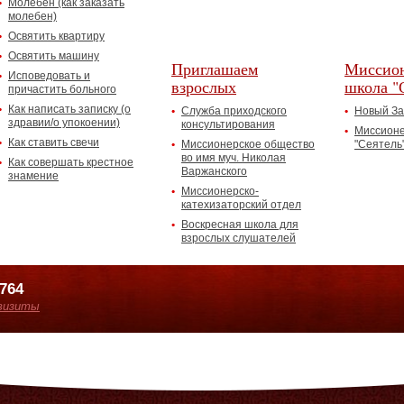
Молебен (как заказать
молебен)
Освятить квартиру
Освятить машину
Приглашаем
Миссион
Исповедовать и
взрослых
школа "
причастить больного
Как написать записку (о
Служба приходского
Новый За
здравии/о упокоении)
консультирования
Миссионе
Как ставить свечи
Миссионерское общество
"Сеятель
во имя муч. Николая
Как совершать крестное
Варжанского
знамение
Миссионерско-
катехизаторский отдел
Воскресная школа для
взрослых слушателей
7764
визиты