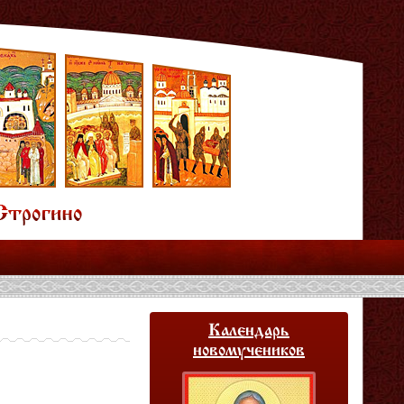
Календарь
новомучеников