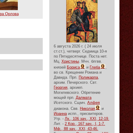
ра Орлова
6 августа 2026 г. ( 24 июля
ст.ст.), четверг.
Седмица 10-я
по Пятидесятнице.
Поста нет.
Мц.
Христины
. Мчч. блгвв.
князей
Бориса
и
Глеба
,
во св. Крещении Романа и
Давида. Прп.
Поликарпа
,
архим. Печерского. Свт.
Георгия
, архиеп.
Могилевского. Обретение
мощей прп.
Далмата
Исетского. Сщмч.
Алфея
диакона. Свв.
Николая
и
Иоанна
испп., пресвитеров.
Утр. -
Лк., 106 зач., XXI, 12-19.
Лит. -
2 Кор., 167 зач., I, 1-7.
Мф., 88 зач., XXI, 43-46.