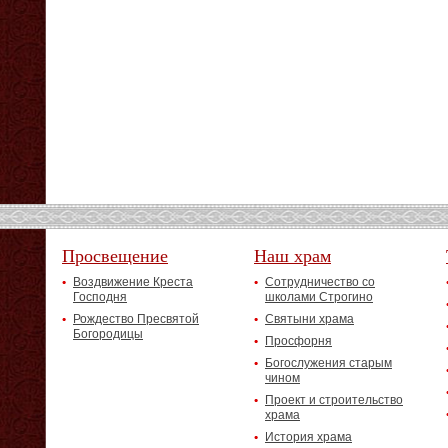
Просвещение
Наш храм
Воздвижение Креста
Сотрудничество со
Господня
школами Строгино
Рождество Пресвятой
Святыни храма
Богородицы
Просфорня
Богослужения старым
чином
Проект и строительство
храма
История храма