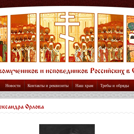
Новости
Контакты и реквизиты
Наш храм
Требы и обряды
ександра Орлова