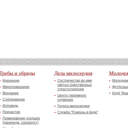
Требы и обряды
Дела милосердия
Молоде
Крещение
Сестричество во имя
Молодежн
святых Царственных
Миропомазание
Футбольн
страстотерпцев
Венчание
Клуб "Кр
Центр тюремного
Соборование
служения
Исповедь
Группа милосердия
Причастие
Служба "Помощь в беде"
Поминовение усопших
(панихида, сорокоуст)