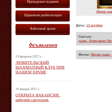
Приходские издания
Икона сщ
Церковная реабилитация
Даты:
13 октября
Файловый архив
Святые:
сщмч. Александр Ор
Объявления
Житие:
Житие сщмч.
19 февраля 2025 г.
ЛЮБИТЕЛЬСКИЙ
ШАХМАТНЫЙ КЛУБ ПРИ
НАШЕМ ХРАМЕ
10 января 2025 г.
ОТКРЫТА ВАКАНСИЯ:
рабочий-сантехник