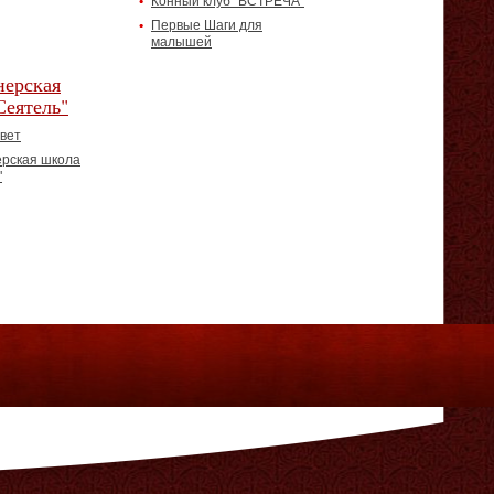
Конный клуб "ВСТРЕЧА"
Первые Шаги для
малышей
ерская
Сеятель"
вет
рская школа
"