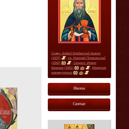
Сщмч. Алфей Корбанский диакон
(1937)
,
св. Николай Понгильский
(1942)
,
Свщисп. Иоанн
Калинин (1951)
,
Мгарские
новомученики
Иконы
Святые