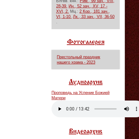
Блгвв. кнн.:
Рим., 99 зач., VIII,
28-39.
Ин., 52 зач., XV, 17 -
XVI, 2.
Мц.:
2 Кор., 181 зач.,
VI, 1-10.
Лк., 33 зач., VII, 36-50
.
Фотогалерея
Престольный праздник
нашего храма - 2023
Аудиоархив
Проповедь на Успение Божией
Матери
Vm
P
Видеоархив