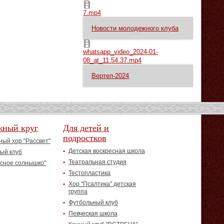
7.mp4
7.mp4
Новости молодежного клуба
whatsapp_video_2024-01-08_at_11.54.37.mp4
whatsapp_video_2024-01-
08_at_11.54.37.mp4
Вертеп-2024
жный круг
Для детей и
подростков
ый хор "Рассвет"
Детская воскресная школа
ый клуб
Театральная студия
асное солнышко"
Тестопластика
Хор "Псалтика" детская
группа
Футбольный клуб
Певческая школа