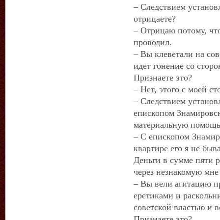
– Следствием установ
отрицаете?
– Отрицаю потому, чт
проводил.
– Вы клеветали на сов
идет гонение со сторо
Признаете это?
– Нет, этого с моей с
– Следствием установл
епископом Знамировс
материальную помощь
– С епископом Знамир
квартире его я не быв
Деньги в сумме пяти 
через незнакомую мн
– Вы вели агитацию п
еретиками и раскольн
советской властью и 
Признаете это?