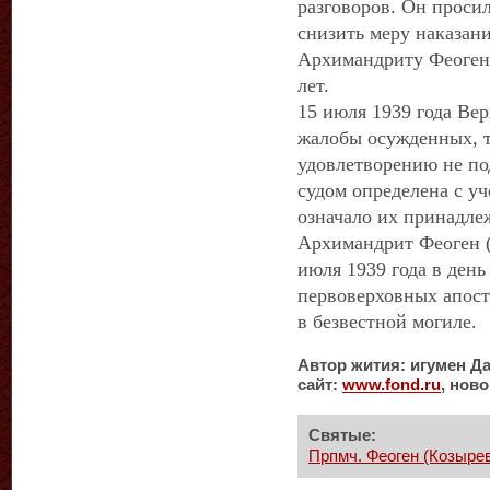
разговоров. Он просил
снизить меру наказан
Архимандриту Феогену
лет.
15 июля 1939 года Ве
жалобы осужденных, т
удовлетворению не под
судом определена с у
означало их принадле
Архимандрит Феоген (
июля 1939 года в ден
первоверховных апост
в безвестной могиле.
Автор жития: игумен Д
сайт:
www
.
fond
.
ru
, нов
Святые:
Прпмч. Феоген (Козыре