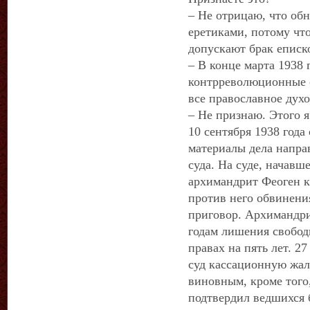
– Не отрицаю, что об
еретиками, потому чт
допускают брак еписк
– В конце марта 1938 
контрреволюционные с
все православное дух
– Не признаю. Этого я
10 сентября 1938 года
материалы дела напра
суда. На суде, начавше
архимандрит Феоген к
против него обвинени
приговор. Архимандри
годам лишения свобо
правах на пять лет. 2
суд кассационную жало
виновным, кроме того,
подтвердил ведшихся