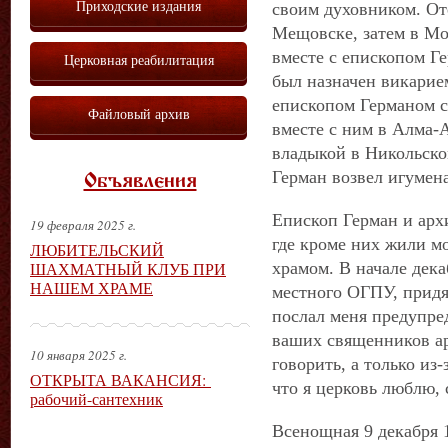
Приходские издания
своим духовником. От
Мещовске, затем в Мос
вместе с епископом Г
Церковная реабилитация
был назначен викарием
епископом Германом с
Файловый архив
вместе с ним в Алма-А
владыкой в Никольско
Герман возвел игумен
Объявления
Епископ Герман и арх
19 февраля 2025 г.
где кроме них жили м
ЛЮБИТЕЛЬСКИЙ
ШАХМАТНЫЙ КЛУБ ПРИ
храмом. В начале дека
НАШЕМ ХРАМЕ
местного ОГПУ, придя
послал меня предупред
ваших священников ар
10 января 2025 г.
говорить, а только из-
ОТКРЫТА ВАКАНСИЯ:
что я церковь люблю, 
рабочий-сантехник
Всенощная 9 декабря 1