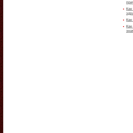
при
Как
здр
Как
Как
зна