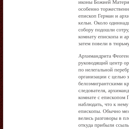
иконы Божией Матери
особенно торжественн
епископ Герман и арх
кельи. Около одиннад
собору подошли сотр
комнату епископа и ар
затем повели в тюрьм
Архимандрита Феогена
руководящий центр ор
по нелегальной перебр
организации с целью 
белоэмигрантскими кр
следователя, архиман
комнате с епископом 
наблюдать, что к нем
епископы. Обычно ме
велись разговоры в пл
откуда прибыли ссыль