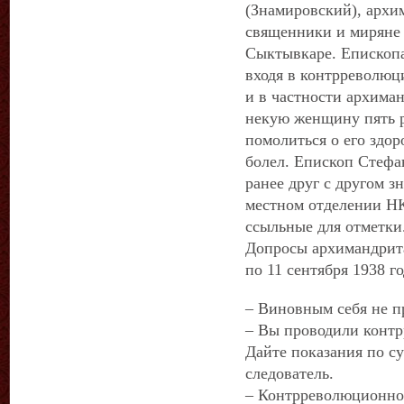
(Знамировский), архи
священники и миряне 
Сыктывкаре. Епископа
входя в контрреволюц
и в частности архиман
некую женщину пять р
помолиться о его здор
болел. Епископ Стефа
ранее друг с другом з
местном отделении НК
ссыльные для отметки
Допросы архимандрита
по 11 сентября 1938 го
– Виновным себя не 
– Вы проводили конт
Дайте показания по су
следователь.
– Контрреволюционной