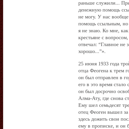
раньше служили... Пр
денежную помощь ссыл
не могу. У нас вообще
помощь ссыльным, но 
я не знаю. Ко мне, ка
крестьяне с вопросом,
отвечал: “Главное не 
хорошо...”».
25 июня 1933 года т
отца Феогена к трем 
он был отправлен в го
его в это время стало 
он был досрочно осво
Алма-Ату, где снова с
Ему шел семьдесят тре
отец Феоген вышел за 
здесь дожить свои пос
ему в прописке, и он