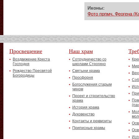
Иконы:
Фото прпмч. Феогена (К
Просвещение
Наш храм
Тре
Воздвижение Креста
Сотрудничество со
Кре
Господня
школами Строгино
Мир
Рождество Пресвятой
Святыни храма
Вен
Богородицы
Просфорня
Соб
Богослужения старым
Исп
чином
При
Проект и строительство
Пом
храма
(па
История храма
Мол
Духовенство
мол
Контакты и реквизиты
Осв
Приписные храмы
Осв
Исп