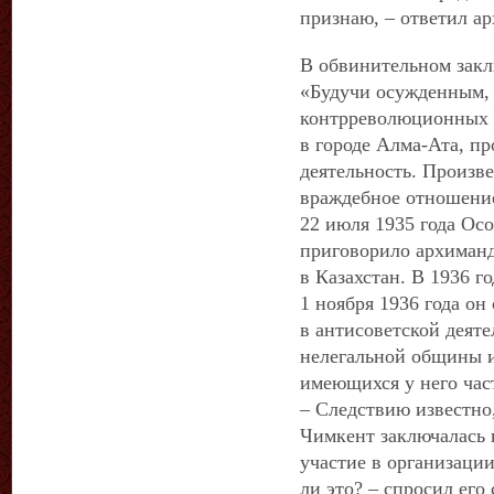
признаю, – ответил а
В обвинительном закл
«Будучи осужденным,
контрреволюционных у
в городе Алма-Ата, 
деятельность. Произв
враждебное отношение 
22 июля 1935 года О
приговорило архиманд
в Казахстан. В 1936 го
1 ноября 1936 года он
в антисоветской деяте
нелегальной общины и
имеющихся у него час
– Следствию известно,
Чимкент заключалась 
участие в организаци
ли это? – спросил его