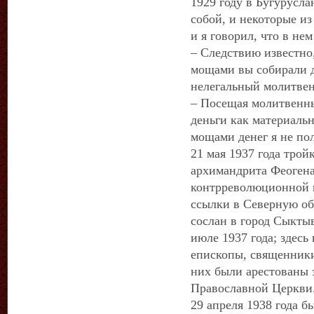
1929 году в Бугурусла
собой, и некоторые и
и я говорил, что в не
– Следствию известно,
мощами вы собирали 
нелегальный молитве
– Посещая молитвенны
деньги как материаль
мощами денег я не по
21 мая 1937 года тро
архимандрита Феогена
контрреволюционной г
ссылки в Северную об
сослан в город Сыкты
июле 1937 года; здесь
епископы, священники
них были арестованы 
Православной Церкви
29 апреля 1938 года 