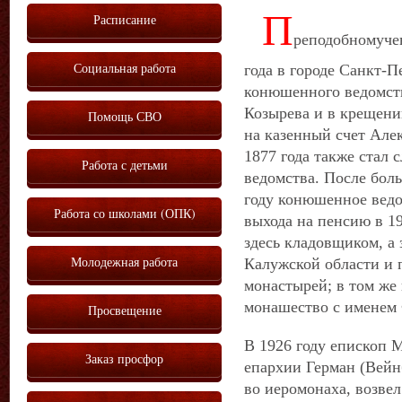
П
Расписание
реподобномучен
Социальная работа
года в городе Санкт-П
конюшенного ведомств
Козырева и в крещени
Помощь СВО
на казенный счет Але
1877 года также стал
Работа с детьми
ведомства. После бол
году конюшенное ведо
Работа со школами (ОПК)
выхода на пенсию в 1
здесь кладовщиком, а
Молодежная работа
Калужской области и 
монастырей; в том же
монашество с именем 
Просвещение
В 1926 году епископ 
Заказ просфор
епархии Герман (Вейн
во иеромонаха, возвел