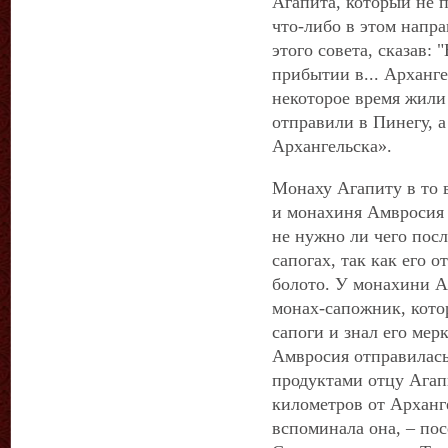
Агапита, который не 
что-либо в этом напр
этого совета, сказав:
прибытии в... Арханг
некоторое время жили
отправили в Пинегу, а
Архангельска».
Монаху Агапиту в то 
и монахиня Амвросия 
не нужно ли чего посл
сапогах, так как его о
болото. У монахини А
монах-сапожник, кот
сапоги и знал его мер
Амвросия отправилась
продуктами отцу Агап
километров от Арханге
вспоминала она, – по