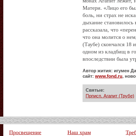
монах Агапит лежит, н
Матери. «Лицо его бы
боль, ни страх не иск
дыхание становилось в
рассказала, что «пере
что она молится о нем
(Таубе) скончался 18 
одном из кладбищ в го
впоследствии была ут
Автор жития: игумен Д
сайт:
www
.
fond
.
ru
, нов
Святые:
Прписп. Агапит (Трубе)
Просвещение
Наш храм
Тре