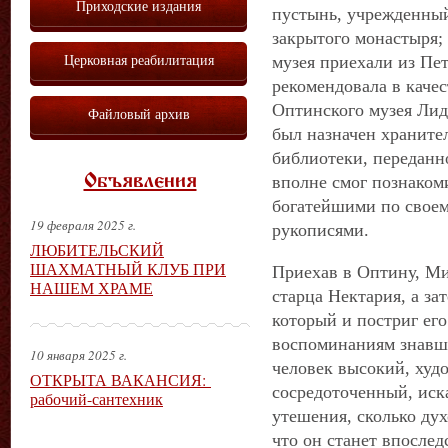
Приходские издания
пустынь, учрежденный
закрытого монастыря;
Церковная реабилитация
музея приехали из Пе
рекомендовала в каче
Оптинского музея Лид
Файловый архив
был назначен храните
библиотеки, переданно
Объявления
вполне смог познаком
богатейшими по свое
19 февраля 2025 г.
рукописями.
ЛЮБИТЕЛЬСКИЙ
ШАХМАТНЫЙ КЛУБ ПРИ
Приехав в Оптину, Ми
НАШЕМ ХРАМЕ
старца Нектария, а за
который и постриг ег
воспоминаниям знавши
10 января 2025 г.
человек высокий, худо
ОТКРЫТА ВАКАНСИЯ:
сосредоточенный, иск
рабочий-сантехник
утешения, сколько дух
что он станет впослед