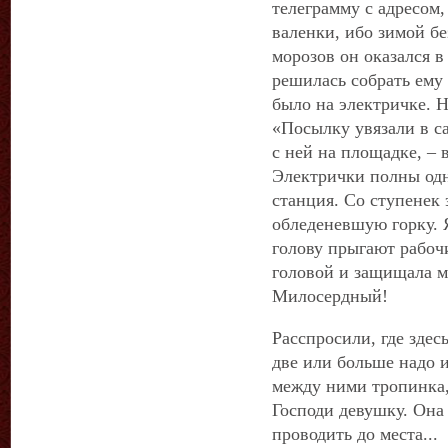
телеграмму с адресом,
валенки, ибо зимой бе
морозов он оказался 
решилась собрать ему
было на электричке. Н
«Посылку увязали в с
с ней на площадке, –
Электрички полны од
станция. Со ступенек 
обледеневшую горку. Я
голову прыгают рабочи
головой и защищала м
Милосердный!
Расспросили, где зде
две или больше надо и
между ними тропинка,
Господи девушку. Она
проводить до места...