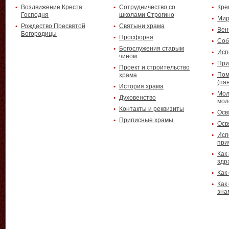
Воздвижение Креста
Сотрудничество со
Кре
Господня
школами Строгино
Мир
Рождество Пресвятой
Святыни храма
Вен
Богородицы
Просфорня
Соб
Богослужения старым
Исп
чином
При
Проект и строительство
Пом
храма
(па
История храма
Мол
Духовенство
мол
Контакты и реквизиты
Осв
Приписные храмы
Осв
Исп
при
Как
здр
Как
Как
зна