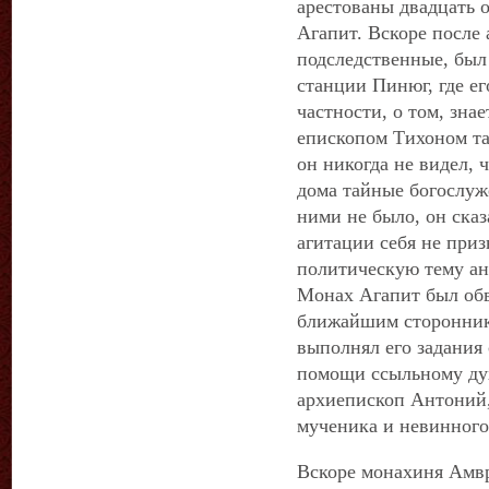
арестованы двадцать 
Агапит. Вскоре после 
подследственные, был
станции Пинюг, где ег
частности, о том, зна
епископом Тихоном та
он никогда не видел, 
дома тайные богослуж
ними не было, он ска
агитации себя не приз
политическую тему ан
Монах Агапит был обв
ближайшим сторонник
выполнял его задания 
помощи ссыльному дух
архиепископ Антоний, 
мученика и невинного 
Вскоре монахиня Амвр