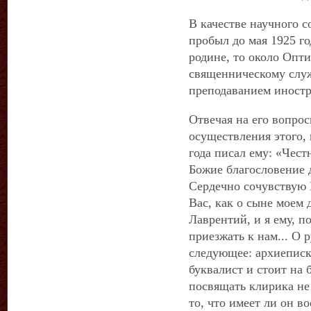
В качестве научного 
пробыл до мая 1925 го
родине, то около Опти
священническому служ
преподаванием иностр
Отвечая на его вопро
осуществления этого,
года писал ему: «Чест
Божие благословение 
Сердечно сочувствую 
Вас, как о сыне моем
Лаврентий, и я ему, п
приезжать к нам... О
следующее: архиепис
буквалист и стоит на б
посвящать клирика не 
то, что имеет ли он в