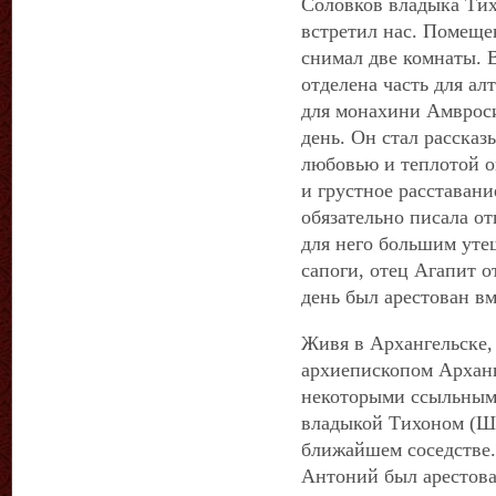
Соловков владыка Ти
встретил нас. Помеще
снимал две комнаты. 
отделена часть для ал
для монахини Амвроси
день. Он стал рассказ
любовью и теплотой о
и грустное расставан
обязательно писала от
для него большим ут
сапоги, отец Агапит о
день был арестован в
Живя в Архангельске,
архиепископом Архан
некоторыми ссыльным
владыкой Тихоном (Ш
ближайшем соседстве.
Антоний был арестова