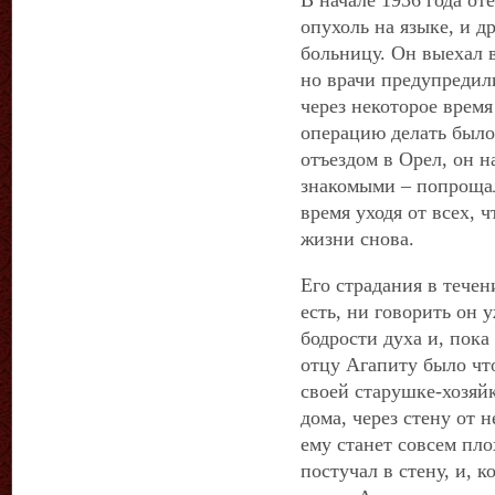
В начале 1936 года от
опухоль на языке, и д
больницу. Он выехал 
но врачи предупредили
через некоторое врем
операцию делать было
отъездом в Орел, он н
знакомыми – попрощал
время уходя от всех, ч
жизни снова.
Его страдания в течен
есть, ни говорить он у
бодрости духа и, пока
отцу Агапиту было чт
своей старушке-хозяй
дома, через стену от н
ему станет совсем пло
постучал в стену, и, к