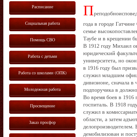
П
Расписание
реподобноисповед
Социальная работа
года в городе Гатчине
семье высокопоставле
Таубе и в крещении б
Помощь СВО
В 1912 году Михаил о
юридический факульте
Работа с детьми
университета, но окон
в 1916 году был приз
Работа со школами (ОПК)
служил младшим офиц
дивизионе, сначала в 
Молодежная работа
подпоручика в должно
Во время боев в 1916 
госпиталь. В 1918 год
Просвещение
служил в комиссариат
области, а затем адъ
Заказ просфор
делопроизводителем. 
демобилизован и пост