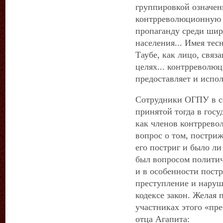
группировкой означенн
контрреволюционную 
пропаганду среди шир
населения... Имея тес
Таубе, как лицо, связ
целях... контрреволю
предоставляет и испол
Сотрудники ОГПУ в со
принятой тогда в госу
как членов контррево
вопрос о том, постриж
его постриг и было л
был вопросом полити
и в особенности пост
преступление и наруш
кодексе закон. Желая 
участниках этого «пре
отца Агапита: