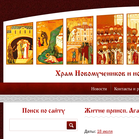
Новости
Контакты и 
Поиск по сайту
Житие прписп. Аг
Поиск
Даты:
18 июля