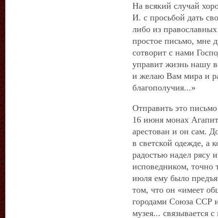
На всякий случай хор
И. с просьбой дать св
либо из православных 
простое письмо, мне ду
сотворит с нами Госпо
управит жизнь нашу в
и желаю Вам мира и ра
благополучия...»
Отправить это письмо 
16 июня монах Агапит
арестован и он сам. Д
в светской одежде, а 
радостью надел рясу 
исповедником, точно т
июля ему было предъя
том, что он «имеет о
городами Союза ССР и
музея... связывается 