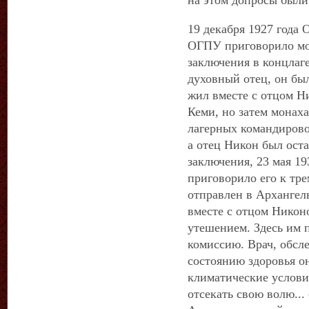
на этом допросы был
19 декабря 1927 года
ОГПУ приговорило мон
заключения в концлаге
духовный отец, он бы
жил вместе с отцом Н
Кеми, но затем монаха
лагерных командировок
а отец Никон был ост
заключения, 23 мая 1
приговорило его к тре
отправлен в Архангель
вместе с отцом Никон
утешением. Здесь им
комиссию. Врач, обсле
состоянию здоровья о
климатические услов
отсекать свою волю... 