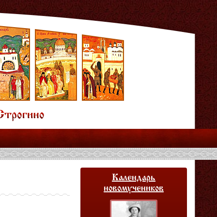
Календарь
новомучеников