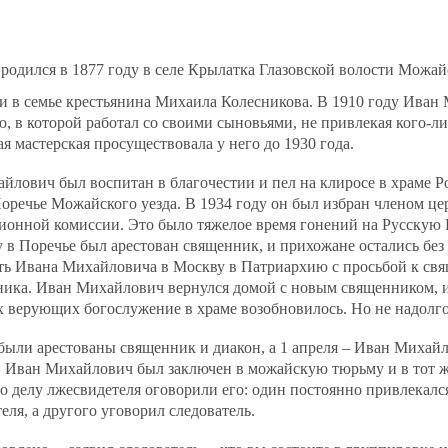
родился в 1877 году в селе Крылатка Глазовской волости Можай
и в семье крестьянина Михаила Колесникова. В 1910 году Иван
, в которой работал со своими сыновьями, не привлекая кого‐ли
ая мастерская просуществовала у него до 1930 года.
лович был воспитан в благочестии и пел на клиросе в храме Р
оречье Можайского уезда. В 1934 году он был избран членом це
зионной комиссии. Это было тяжелое время гонений на Русскую
у в Поречье был арестован священник, и прихожане остались бе
ть Ивана Михайловича в Москву в Патриархию с просьбой к св
ника. Иван Михайлович вернулся домой с новым священником, 
 верующих богослужение в храме возобновилось. Но не надолго
 были арестованы священник и диакон, а 1 апреля – Иван Михай
. Иван Михайлович был заключен в можайскую тюрьму и в тот ж
 делу лжесвидетеля оговорили его: один постоянно привлекался
еля, а другого уговорил следователь.