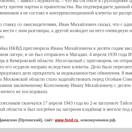
овлено, – заявил следователь, – что вы состоите в группировке 
вету против партии и правительства. Вы подтверждаете данный
ковников я не состоял и контрреволюционной клеветы не распро
ставку со лжесвидетелями, Иван Михайлович сказал, что с одн
бы вести с ним разговоры, а другой возводит на него очевидную н
ет.
ройка НКВД приговорила Ивана Михайловича к десяти годам зак
вом лагере, и он был отправлен в Магадан. 4 апреля 1939 года
ерь в Кемеровской области. Несогласный с приговором, он отпра
что его осудили неправо вследствие клеветы. Дело было пересмот
предложил дело прекратить за недоказанностью обвинения. 8 мая
 Московской области стало ходатайствовать перед Особым Со
зания заключенному Колесникову Ивану Михайловичу с десяти д
 ничего не последовало.
есников скончался 17 апреля 1943 года во 2‐м лагпункте Тайг
ой области и был погребен на лагерном кладбище в могиле под 
Дамаскин (Орловский), сайт:
www
.
fond
.
ru
, новомученики.рф.