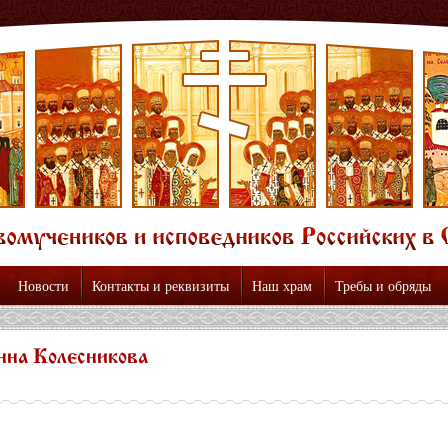
Новости
Контакты и реквизиты
Наш храм
Требы и обряды
нна Колесникова