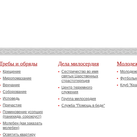
Требы и обряды
Дела милосердия
Молоде
Крещение
Сестричество во имя
Молодежн
святых Царственных
Миропомазание
Футбольн
страстотерпцев
Венчание
Клуб "Кр
Центр тюремного
Соборование
служения
Исповедь
Группа милосердия
Причастие
Служба "Помощь в беде"
Поминовение усопших
(панихида, сорокоуст)
Молебен (как заказать
молебен)
Освятить квартиру