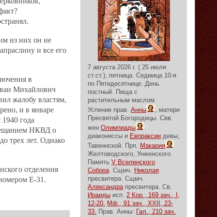
церковников,
 факт?
странял.
им из них он не
апраслину и все его
7 августа 2026 г. ( 25 июля
ст.ст.), пятница.
Седмица 10-я
лючения в
по Пятидесятнице.
День
 Иван Михайлович
постный.
Пища с
вил жалобу властям,
растительным маслом.
рено, и в январе
Успение прав.
Анны
, матери
Пресвятой Богородицы. Свв.
 1940 года
жен
Олимпиады
вещанием НКВД о
диакониссы и
Евпраксии
девы,
о трех лет. Однако
Тавеннской. Прп.
Макария
Желтоводского, Унженского.
Память
V Вселенского
инского отделения
Собора
. Сщмч.
Николая
пресвитера. Сщмч.
номером Е‐31.
Александра
пресвитера. Св.
Ираиды
исп.
2 Кор., 169 зач., I,
12-20.
Мф., 91 зач., XXII, 23-
33.
Прав. Анны:
Гал., 210 зач.