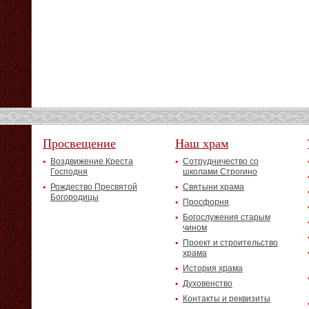
Просвещение
Наш храм
Воздвижение Креста
Сотрудничество со
Господня
школами Строгино
Рождество Пресвятой
Святыни храма
Богородицы
Просфорня
Богослужения старым
чином
Проект и строительство
храма
История храма
Духовенство
Контакты и реквизиты