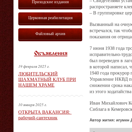
– Свидетелями устан
Приходские издания
распространяете кле
– В группировке цер
Церковная реабилитация
Вызванный на очную 
встречался, так что
Файловый архив
показания он отрица
7 июня 1938 года т
Объявления
исправительно‐трудо
был переведен в лаг
19 февраля 2025 г.
в которой написал, 
ЛЮБИТЕЛЬСКИЙ
1940 года прокурор 
ШАХМАТНЫЙ КЛУБ ПРИ
Управление НКВД по
НАШЕМ ХРАМЕ
снижении срока нака
из этого ходатайства
Иван Михайлович Кол
10 января 2025 г.
Сиблага в Кемеровск
ОТКРЫТА ВАКАНСИЯ:
рабочий-сантехник
Автор жития: игумен 