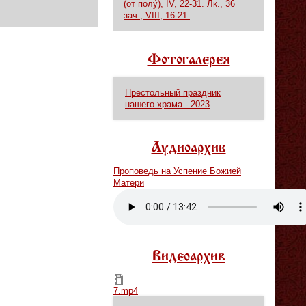
(от полу́), IV, 22-31.
Лк., 36
зач., VIII, 16-21.
Фотогалерея
Престольный праздник
нашего храма - 2023
Аудиоархив
Проповедь на Успение Божией
Матери
Vm
P
Видеоархив
7.mp4
7.mp4