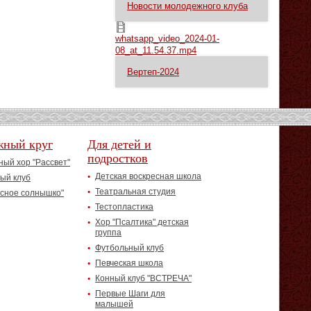
Новости молодежного клуба
whatsapp_video_2024-01-08_at_11.54.37.mp4
whatsapp_video_2024-01-
08_at_11.54.37.mp4
Вертеп-2024
жный круг
Для детей и
подростков
ый хор "Рассвет"
Детская воскресная школа
ый клуб
Театральная студия
асное солнышко"
Тестопластика
Хор "Псалтика" детская
группа
Футбольный клуб
Певческая школа
Конный клуб "ВСТРЕЧА"
Первые Шаги для
малышей