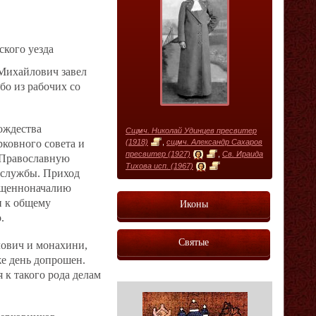
ского уезда
 Михайлович завел
бо из рабочих со
ождества
Сщмч. Николай Удинцев пресвитер
рковного совета и
(1918)
,
сщмч. Александр Сахаров
пресвитер (1927)
,
Св. Ираида
 Православную
Тихова исп. (1967)
з службы. Приход
ященноначалию
и к общему
Иконы
.
Святые
лович и монахини,
е день допрошен.
 к такого рода делам