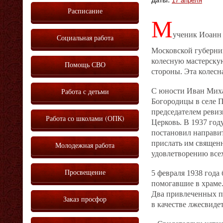
Даты:
17 апреля
Расписание
М
ученик Иоанн 
Социальная работа
Московской губерни
колесную мастерскую
Помощь СВО
стороны. Эта колесн
Работа с детьми
С юности Иван Михай
Богородицы в селе П
председателем реви
Работа со школами (ОПК)
Церковь. В 1937 год
постановил направи
прислать им священ
Молодежная работа
удовлетворению всех
Просвещение
5 февраля 1938 года
помогавшие в храме
Два привлеченных по
Заказ просфор
в качестве лжесвидет