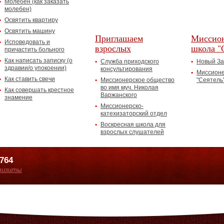
Молебен (как заказать
молебен)
Освятить квартиру
Освятить машину
Приглашаем
Миссион
Исповедовать и
взрослых
школа "
причастить больного
Как написать записку (о
Служба приходского
Новый За
здравии/о упокоении)
консультирования
Миссионе
Как ставить свечи
Миссионерское общество
"Сеятель
во имя муч. Николая
Как совершать крестное
Варжанского
знамение
Миссионерско-
катехизаторский отдел
Воскресная школа для
взрослых слушателей
7764
визиты