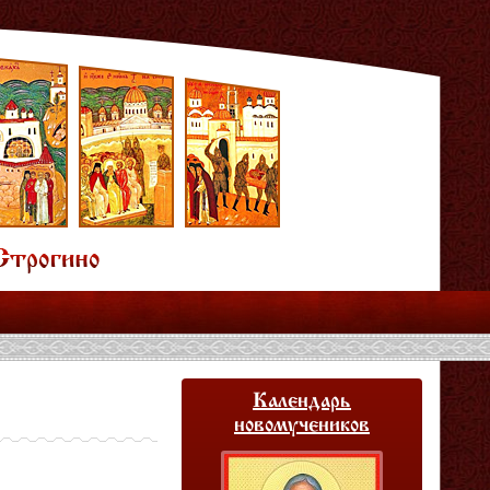
Календарь
новомучеников