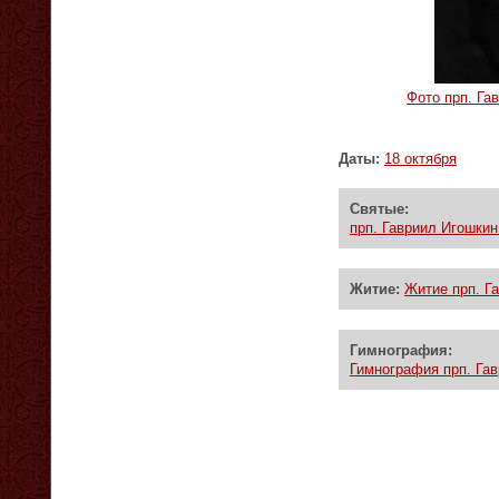
Фото прп. Га
Даты:
18 октября
Святые:
прп. Гавриил Игошкин 
Житие:
Житие прп. Га
Гимнография:
Гимнография прп. Гав