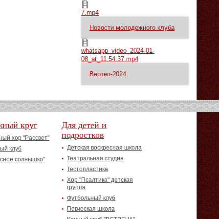
7.mp4
7.mp4
Новости молодежного клуба
whatsapp_video_2024-01-08_at_11.54.37.mp4
whatsapp_video_2024-01-
08_at_11.54.37.mp4
Вертеп-2024
жный круг
Для детей и
подростков
ый хор "Рассвет"
Детская воскресная школа
ый клуб
Театральная студия
асное солнышко"
Тестопластика
Хор "Псалтика" детская
группа
Футбольный клуб
Певческая школа