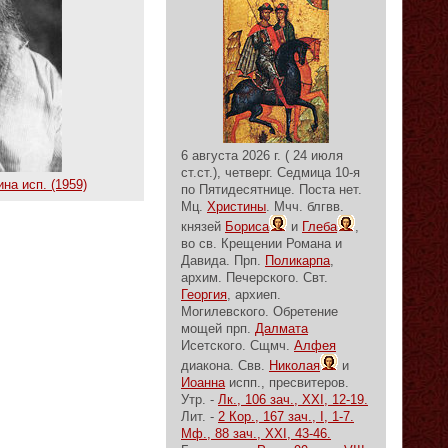
6 августа 2026 г. ( 24 июля
ст.ст.), четверг.
Седмица 10-я
на исп. (1959)
по Пятидесятнице.
Поста нет.
Мц.
Христины
. Мчч. блгвв.
князей
Бориса
и
Глеба
,
во св. Крещении Романа и
Давида. Прп.
Поликарпа
,
архим. Печерского. Свт.
Георгия
, архиеп.
Могилевского. Обретение
мощей прп.
Далмата
Исетского. Сщмч.
Алфея
диакона. Свв.
Николая
и
Иоанна
испп., пресвитеров.
Утр. -
Лк., 106 зач., XXI, 12-19.
Лит. -
2 Кор., 167 зач., I, 1-7.
Мф., 88 зач., XXI, 43-46.