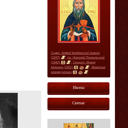
Сщмч. Алфей Корбанский диакон
(1937)
,
св. Николай Понгильский
(1942)
,
Свщисп. Иоанн
Калинин (1951)
,
Мгарские
новомученики
Иконы
Святые