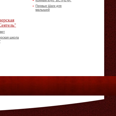
Конный клуб "ВСТРЕЧА"
Первые Шаги для
малышей
ерская
Сеятель"
вет
рская школа
"