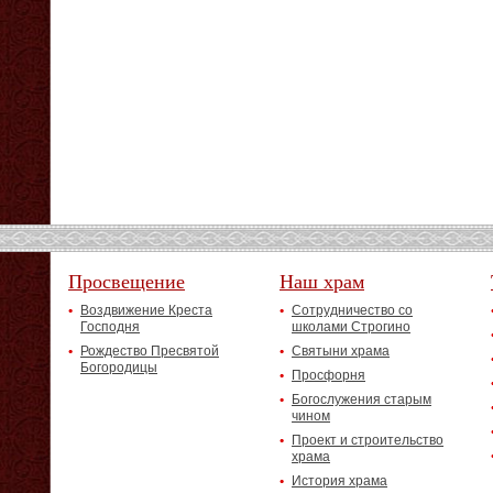
Просвещение
Наш храм
Воздвижение Креста
Сотрудничество со
Господня
школами Строгино
Рождество Пресвятой
Святыни храма
Богородицы
Просфорня
Богослужения старым
чином
Проект и строительство
храма
История храма