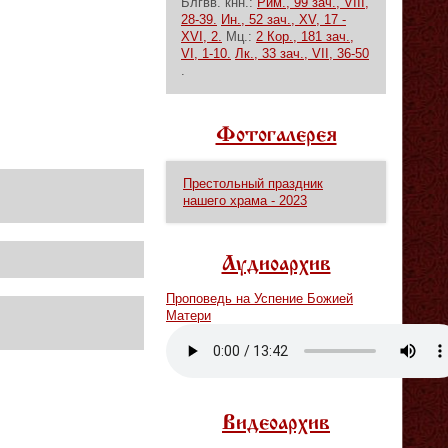
Блгвв. кнн.:
Рим., 99 зач., VIII,
28-39.
Ин., 52 зач., XV, 17 -
XVI, 2.
Мц.:
2 Кор., 181 зач.,
VI, 1-10.
Лк., 33 зач., VII, 36-50
.
Фотогалерея
Престольный праздник
нашего храма - 2023
Аудиоархив
Проповедь на Успение Божией
Матери
Vm
P
Видеоархив