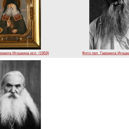
вриила Игошкина исп. (1959)
Фото прп. Гавриила Игошки