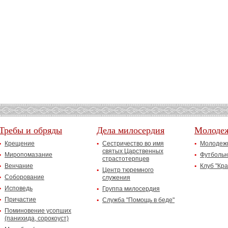
Требы и обряды
Дела милосердия
Молоде
Крещение
Сестричество во имя
Молодежн
святых Царственных
Миропомазание
Футбольн
страстотерпцев
Венчание
Клуб "Кр
Центр тюремного
Соборование
служения
Исповедь
Группа милосердия
Причастие
Служба "Помощь в беде"
Поминовение усопших
(панихида, сорокоуст)