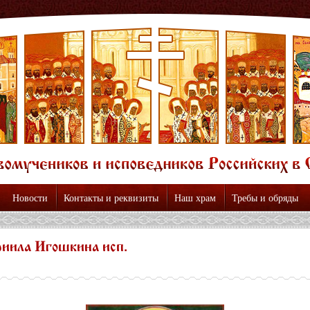
Новости
Контакты и реквизиты
Наш храм
Требы и обряды
риила Игошкина исп.