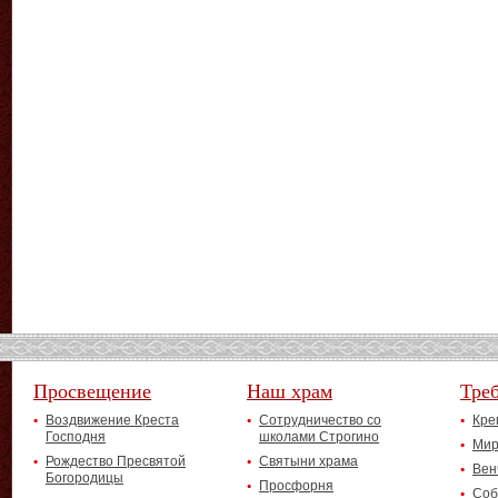
Просвещение
Наш храм
Тре
Воздвижение Креста
Сотрудничество со
Кре
Господня
школами Строгино
Мир
Рождество Пресвятой
Святыни храма
Вен
Богородицы
Просфорня
Соб