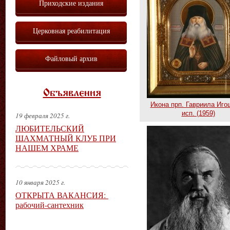
Приходские издания
Церковная реабилитация
Файловый архив
Объявления
Икона прп. Гавриила Иго
исп. (1959)
19 февраля 2025 г.
ЛЮБИТЕЛЬСКИЙ
ШАХМАТНЫЙ КЛУБ ПРИ
НАШЕМ ХРАМЕ
10 января 2025 г.
ОТКРЫТА ВАКАНСИЯ:
рабочий-сантехник