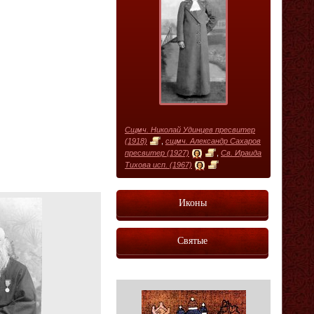
Сщмч. Николай Удинцев пресвитер
(1918)
,
сщмч. Александр Сахаров
пресвитер (1927)
,
Св. Ираида
Тихова исп. (1967)
Иконы
Святые