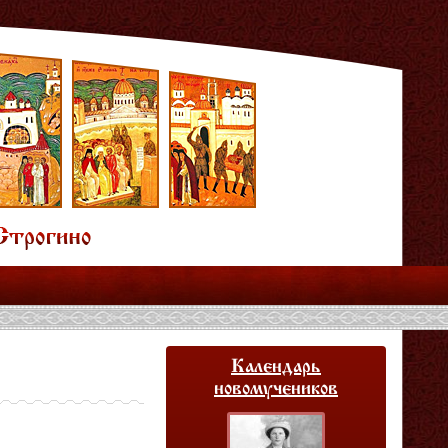
Календарь
новомучеников