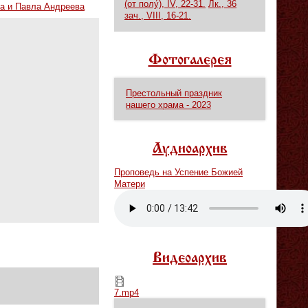
(от полу́), IV, 22-31.
Лк., 36
а и Павла Андреева
зач., VIII, 16-21.
Фотогалерея
Престольный праздник
нашего храма - 2023
Аудиоархив
Проповедь на Успение Божией
Матери
Vm
P
Видеоархив
7.mp4
7.mp4