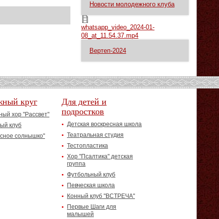
Новости молодежного клуба
whatsapp_video_2024-01-08_at_11.54.37.mp4
whatsapp_video_2024-01-
08_at_11.54.37.mp4
Вертеп-2024
жный круг
Для детей и
подростков
ый хор "Рассвет"
Детская воскресная школа
ый клуб
Театральная студия
асное солнышко"
Тестопластика
Хор "Псалтика" детская
группа
Футбольный клуб
Певческая школа
Конный клуб "ВСТРЕЧА"
Первые Шаги для
малышей