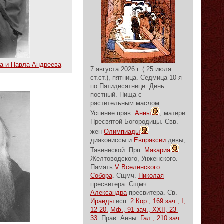
а и Павла Андреева
7 августа 2026 г. ( 25 июля
ст.ст.), пятница.
Седмица 10-я
по Пятидесятнице.
День
постный.
Пища с
растительным маслом.
Успение прав.
Анны
, матери
Пресвятой Богородицы. Свв.
жен
Олимпиады
диакониссы и
Евпраксии
девы,
Тавеннской. Прп.
Макария
Желтоводского, Унженского.
Память
V Вселенского
Собора
. Сщмч.
Николая
пресвитера. Сщмч.
Александра
пресвитера. Св.
Ираиды
исп.
2 Кор., 169 зач., I,
12-20.
Мф., 91 зач., XXII, 23-
33.
Прав. Анны:
Гал., 210 зач.