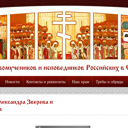
Новости
Контакты и реквизиты
Наш храм
Требы и обряды
ександра Зверева и
а