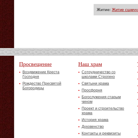
Житие:
Житие сщмчч.
Просвещение
Наш храм
Воздвижение Креста
Сотрудничество со
Господня
школами Строгино
Рождество Пресвятой
Святыни храма
Богородицы
Просфорня
Богослужения старым
чином
Проект и строительство
храма
История храма
Духовенство
Контакты и реквизиты