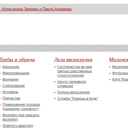
 Александра Зверева и Павла Андреева
Требы и обряды
Дела милосердия
Молоде
Крещение
Сестричество во имя
Молодежн
святых Царственных
Миропомазание
Футбольн
страстотерпцев
Венчание
Клуб "Кр
Центр тюремного
Соборование
служения
Исповедь
Группа милосердия
Причастие
Служба "Помощь в беде"
Поминовение усопших
(панихида, сорокоуст)
Молебен (как заказать
молебен)
Освятить квартиру