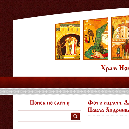
Поиск по сайту
Фото сщмчч. Ал
Павла Андреев
Поиск