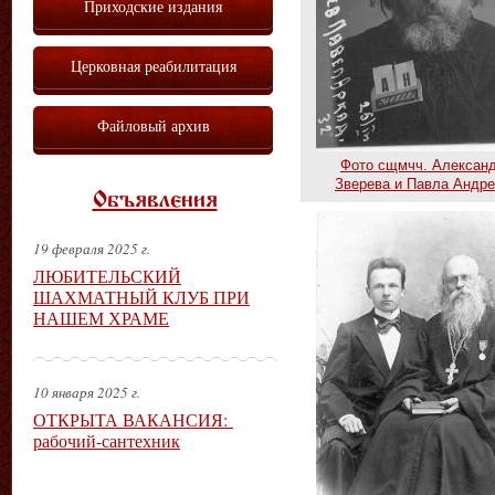
Приходские издания
Церковная реабилитация
Файловый архив
Фото сщмчч. Алексан
Зверева и Павла Андр
Объявления
19 февраля 2025 г.
ЛЮБИТЕЛЬСКИЙ
ШАХМАТНЫЙ КЛУБ ПРИ
НАШЕМ ХРАМЕ
10 января 2025 г.
ОТКРЫТА ВАКАНСИЯ:
рабочий-сантехник