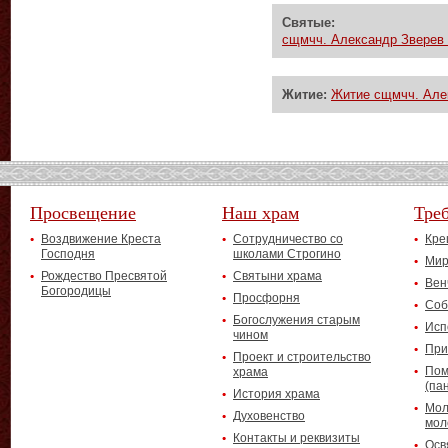
Святые:
сщмчч. Александр Зверев
Житие:
Житие сщмчч. Але
Просвещение
Наш храм
Тре
Воздвижение Креста
Сотрудничество со
Кре
Господня
школами Строгино
Мир
Рождество Пресвятой
Святыни храма
Вен
Богородицы
Просфорня
Соб
Богослужения старым
Исп
чином
При
Проект и строительство
Пом
храма
(па
История храма
Мол
Духовенство
мол
Контакты и реквизиты
Осв