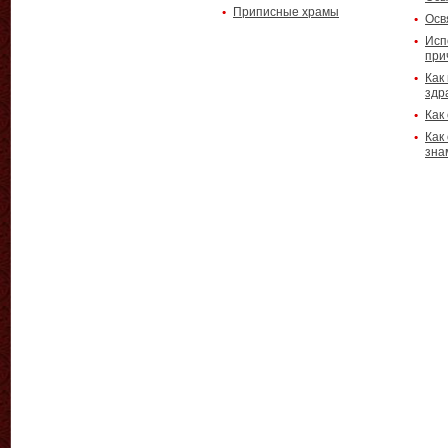
Приписные храмы
Осв
Исп
при
Как
здр
Как
Как
зна